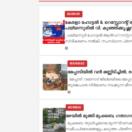
KANNUR
കേരളാ ഹോട്ടൽ & റെസ്റ്റോറന
പയ്യന്നൂരിൽ വി. കുഞ്ഞിക്കൃ
പയ്യന്നൂർ ഹോട്ടൽ ആൻഡ് റസ്‌റ്റ
സ്വീകരണം നൽകി. സംസ്‌ഥാന പ്രസിഡ
WAYANAD
മേപ്പാടിയിൽ വൻ മണ്ണിടിച്ചിൽ
മേപ്പാടി: വയനാട് ജില്ലയിലെ മേപ്പ
തുരങ്കപാത നിർമാണം നടക്കുന്ന മീന
MUMBAI
മഴയിൽ മുങ്ങി മുംബൈ; ഗതാഗതം 
മുംബൈ: തുടർച്ചയായ മൂന്ന് ദിവസമ
സമീപപ്രദേശങ്ങളും കടുത്ത പ്രതിസ