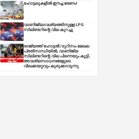
ഹോട്ടലുകളിൽ ഈച്ച ഭരണം!
വാണിജ്യാവശ്യത്തിനുള്ള LPG
സിലിണ്ടറിന്റെ വില കുറച്ചു
രാജ്യത്ത് ഹോട്ടൽ /ടൂറിസം മേഖല
പ്രതിസന്ധിയിൽ, വാണിജ്യ
സിലിണ്ടറിന്റെ വില പിന്നെയും കൂട്ടി,
അവശ്യസാധനങ്ങളുടെ
വിലക്കയറ്റവും കുരുക്കാവുന്നു.