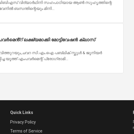
എംബിബിഎസ് വിദ്യാർഥിനി സഹപാഠിയായ ആൺ സുഹൃത്തിന്റെ
രഭ ഭവനിൽ ബസന്തിന്റെയും മിനി...
പവർമെൻ്റ് ലക്ഷ്യമാക്കി മോട്ടിവേഷൻ ക്ലാസ്
ത്തുറയും,ചവറ സി.എം.ഐ പബ്ലിക് സ്കൂൾ & ജൂനിയർ
 യൂത്ത് എംപവർമെന്റ് പ്രോഗ്രാമി...
Quick Links
Privacy Policy
Terms of Service