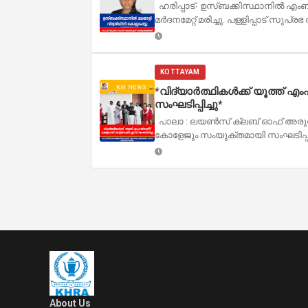
ഹരിപ്പാട്∙ ഉസ്ബക്കിസ്ഥാനിൽ 
മർദനമേറ്റ് മരിച്ചു. പള്ളിപ്പാട് സുപ്
KOTTAYAM
*വിദ്യാർത്ഥികൾക്ക് യൂത്ത് എം
സംഘടിപ്പിച്ചു*
പാലാ : ലയൺസ് ക്ലബ് ഓഫ് അരുവി
കോളേജും സംയുക്തമായി സംഘടിപ്പിച്ച
About Us