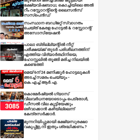
കുഴിമന്തി കഴിച്ചവർക്ക് കൂട്ടമായി
ഭക്ഷ്യവിഷബാധ; കൊച്ചിയിലെ അൽ
റീം റസ്റ്റോറന്റിന്റെ ലൈസൻസ്
സസ്പെൻഡ്
സംസ്ഥാന ബഡ്‌ജറ്റ് സ്വാഗതം
ചെയ്ത് കേരള ഹോട്ടൽ & റസ്റ്റോറന്റ്
അസോസിയേഷൻ
പാലാ ബ്രില്ല്യന്റിൽ നീറ്റ്
പരീക്ഷയ്ക്ക് തുടർ പരിശീലനത്തിന്
എത്തിയ വിദ്യാർത്ഥിനിയെ,
ഹോസ്റ്റലിൽ തൂങ്ങി മരിച്ച നിലയിൽ
കണ്ടെത്തി
മെയ് 6ന് 24 മണിക്കൂർ ഹോട്ടലുകൾ
അടച്ച് സമരം ചെയ്യും -
കെ.എച്ച്.ആർ.എ.
കൊമേർഷ്യൽ ഗ്യാസ്
വിലവർധനയോടൊപ്പം പെട്രോൾ,
ഡീസല്‍ വില കൂട്ടിയേക്കും
ഒഴിവാക്കാന്‍ കഴിയില്ലെന്ന്
കേന്ദ്രസര്‍ക്കാര്‍.
മുന്നറിയിപ്പുമായി ഭക്ഷ്യസുരക്ഷാ
വകുപ്പ്ഇ,നി ഇതും ശ്രദ്ധിക്കണം.?