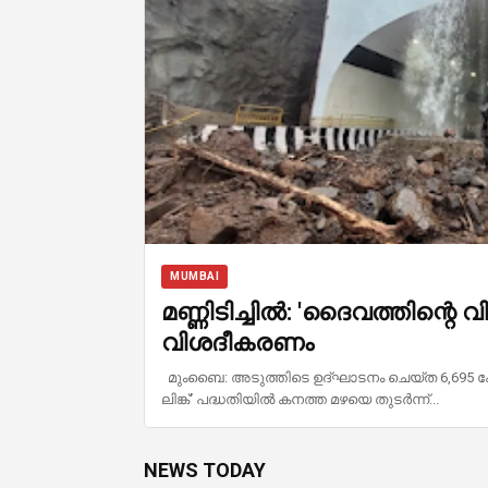
MUMBAI
മണ്ണിടിച്ചിൽ: 'ദൈവത്തിന്
വിശദീകരണം
മുംബൈ: അടുത്തിടെ ഉദ്ഘാടനം ചെയ്ത 6,695 ക
ലിങ്ക്' പദ്ധതിയിൽ കനത്ത മഴയെ തുടർന്ന്...
NEWS TODAY