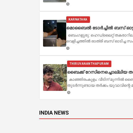
KARNATAKA
മൊബൈൽ ടോർച്ചിൽ ബസ് ഓട്ടം
ബെംഗളൂരു: ഹെഡ്‌ലൈറ്റ് തകരാറി
വെളിച്ചത്തിൽ രാത്രി ബസ് ഓടിച്ച സ
THIRUVANANTHAPURAM
ബൈക്ക് റേസിനെച്ചൊല്ലിയ ത
കാഞ്ഞിരംകുളം: വീടിന് മുന്നിൽ 
തുടർന്നുണ്ടായ തർക്കം യുവാവിന്റെ 
INDIA NEWS