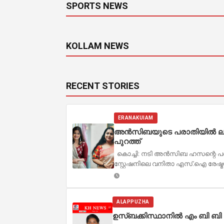
SPORTS NEWS
KOLLAM NEWS
RECENT STORIES
ERANAKUIAM
അൻസിബയുടെ പരാതിയിൽ ലക്ഷ
പുറത്ത്
കൊച്ചി: നടി അൻസിബ ഹസന്റെ പരാതി
സ്റ്റേഷനിലെ വനിതാ എസ്.ഐ രേഷ്മയ്ക്
ALAPPUZHA
ഉസ്ബക്കിസ്ഥാനിൽ എം ബി ബി എ