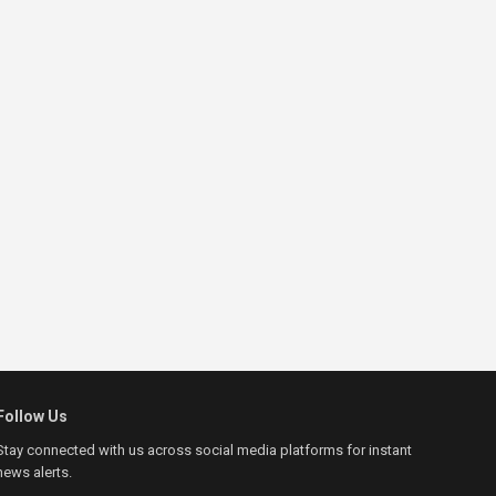
Follow Us
Stay connected with us across social media platforms for instant
news alerts.