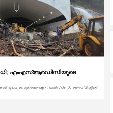
റെ വിധി'; എംഎസ്ആർഡിസിയുടെ
ോടി രൂപയുടെ മുംബൈ–പൂനെ എക്‌സ്പ്രസ്‌വേയിലെ 'മിസ്സിംഗ്