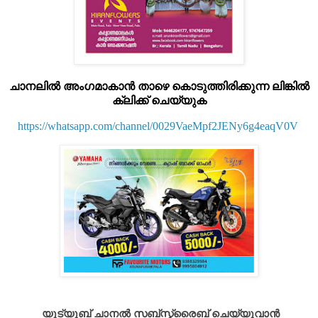
ചാനലിൽ അംഗമാകാൻ താഴെ കൊടുത്തിരിക്കുന്ന ലിങ്കിൽ
ക്ലിക്ക് ചെയ്യുക
https://whatsapp.com/channel/0029VaeMpf2JENy6g4eaqV0V
യൂട്യൂബ് ചാനൽ സബ്സ്ക്രൈബ് ചെയ്യുവാൻ