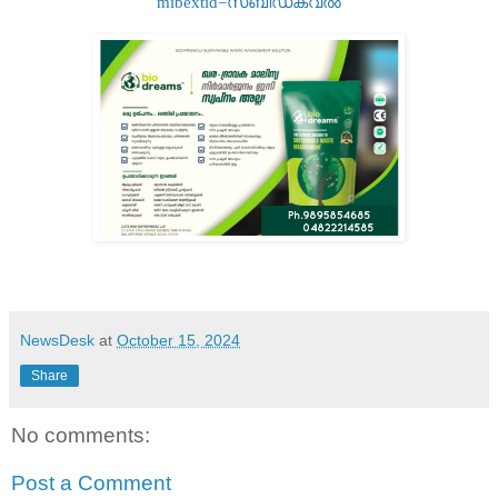
mibextid=സ്‌ബിഡക്വൽ
NewsDesk
at
October 15, 2024
Share
No comments:
Post a Comment