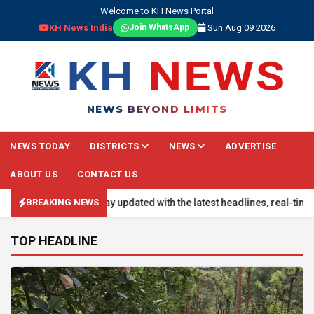
Welcome to KH News Portal
KH News India
Sun Aug 09 2026
Join WhatsApp
NEWS BEYOND LIMITS
NEWS TODAY
DISTRICTS
NEWS
ADVERTISE
ABOUT US
CONTACT US
NG NEWS: Stay updated with the latest headlines, real-time national 
BREAKING NEWS
TOP HEADLINE