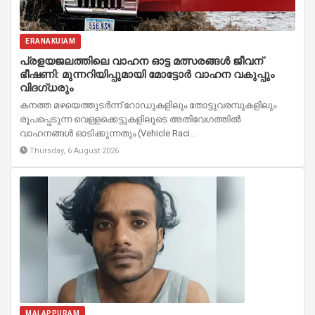
ERANAKUIAM
പ്രളയജലത്തിലെ വാഹന ഓട്ട മത്സരങ്ങൾ ജീവന്
ഭീഷണി: മുന്നറിയിപ്പുമായി മോട്ടോർ വാഹന വകുപ്പും
വിദഗ്ധരും
കനത്ത മഴയെത്തുടർന്ന് റോഡുകളിലും തോട്ടുവരമ്പുകളിലും
രൂപപ്പെടുന്ന വെള്ളക്കെട്ടുകളിലൂടെ അതിവേഗത്തിൽ
വാഹനങ്ങൾ ഓടിക്കുന്നതും (Vehicle Raci...
Thursday, 6 August 2026
MALAPPURAM