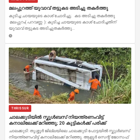
മലപ്പുറത്ത് യുവാവ് തട്ടുകട അടിച്ചു തകർത്തു
കുടിച്ച ചായയുടെ കാശ് ചോദിച്ചു; കട അടിച്ചു തകർത്തു
മലപ്പുറം( പറവണ്ണ ): കുടിച്ച ചായയുടെ കാശ് ചോദിച്ചതിന്
യുവാവ് തട്ടുകട അടിച്ചുതകർത്തു...
THRISSUR
ചാലക്കുടിയിൽ സ്കൂൾബസ് നിയന്ത്രണംവിട്ട്
കനാലിലേക്ക് മറിഞ്ഞു; 20 കുട്ടികൾക്ക് പരിക്ക്
ചാലക്കുടി: തൃശ്ശൂർ ജില്ലയിലെ ചാലക്കുടി പോട്ടയിൽ സ്കൂൾബസ്
നിയന്ത്രണംവിട്ട് കനാലിലേക്ക് മറിഞ്ഞു. ആളൂർ സെന്റ് ജോസഫ്