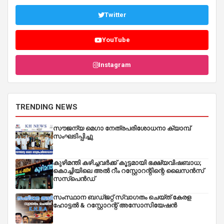
Twitter
YouTube
Instagram
TRENDING NEWS
സൗജന്യ മെഗാ നേത്രപരിശോധനാ ക്യാമ്പ്
സംഘടിപ്പിച്ചു
കുഴിമന്തി കഴിച്ചവർക്ക് കൂട്ടമായി ഭക്ഷ്യവിഷബാധ;
കൊച്ചിയിലെ അൽ റീം റസ്റ്റോറന്റിന്റെ ലൈസൻസ്
സസ്പെൻഡ്
സംസ്ഥാന ബഡ്‌ജറ്റ് സ്വാഗതം ചെയ്ത് കേരള
ഹോട്ടൽ & റസ്റ്റോറന്റ് അസോസിയേഷൻ