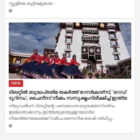
സ്കൂളിലെ കുട്ടികളുമായ...
INDIA
ടിബറ്റിൽ ബുദ്ധപ്രതിമ തകർത്ത് റേസ്‌കോഴ്‌സ്, ‘റെഡ്
ടൂറിസം’; ചൈനീസ് നീക്കം സസൂക്ഷ്മംനിരീക്ഷിച്ച് ഇന്ത്യ
ന്യൂഡൽഹി: ടിബറ്റിന്റെ പരമ്പരാഗത ബുദ്ധമതസ്വത്വം
ഇല്ലാതാക്കാനും ഇന്ത്യയുമായുള്ള യഥാർഥ
നിയന്ത്രണരേഖയ്ക്ക് സമീപം സൈനിക ശേഷി വർധിപ്പ...