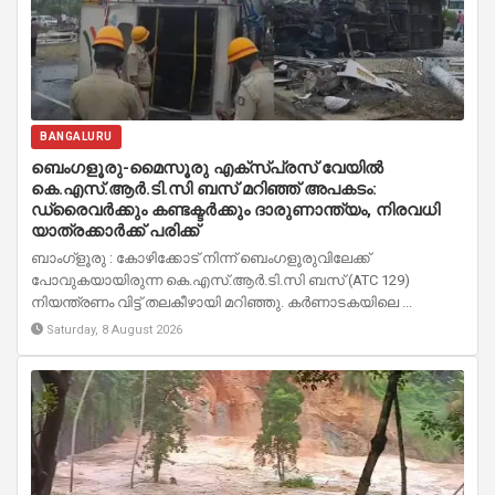
BANGALURU
ബെംഗളൂരു-മൈസൂരു എക്സ്പ്രസ് വേയിൽ
കെ.എസ്.ആർ.ടി.സി ബസ് മറിഞ്ഞ് അപകടം:
ഡ്രൈവർക്കും കണ്ടക്ടർക്കും ദാരുണാന്ത്യം, നിരവധി
യാത്രക്കാർക്ക് പരിക്ക്
ബാംഗ്ളൂരു : കോഴിക്കോട് നിന്ന് ബെംഗളൂരുവിലേക്ക്
പോവുകയായിരുന്ന കെ.എസ്.ആർ.ടി.സി ബസ് (ATC 129)
നിയന്ത്രണം വിട്ട് തലകീഴായി മറിഞ്ഞു. കർണാടകയിലെ ...
Saturday, 8 August 2026