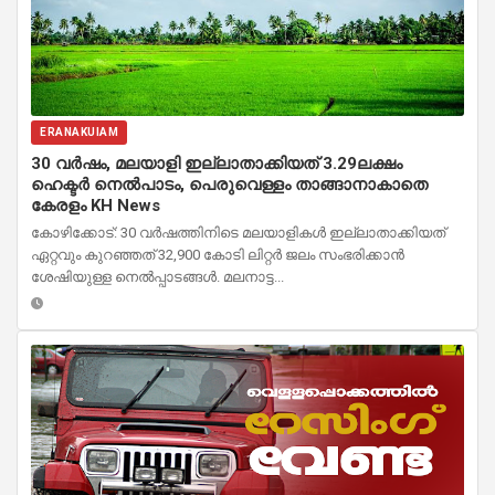
ERANAKUIAM
30 വർഷം, മലയാളി ഇല്ലാതാക്കിയത് 3.29ലക്ഷം
ഹെക്ടർ നെൽപാടം, പെരുവെള്ളം താങ്ങാനാകാതെ
കേരളം KH News
കോഴിക്കോട്: 30 വർഷത്തിനിടെ മലയാളികൾ ഇല്ലാതാക്കിയത്
ഏറ്റവും കുറഞ്ഞത് 32,900 കോടി ലിറ്റർ ജലം സംഭരിക്കാൻ
ശേഷിയുള്ള നെൽപ്പാടങ്ങൾ. മലനാട്ട...