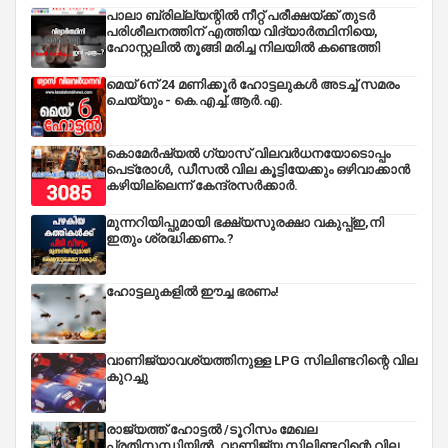
പാലാ ബ്രില്ല്യന്റിൽ നീറ്റ് പരീക്ഷയ്ക്ക് തുടർ
പരിശീലനത്തിന് എത്തിയ വിദ്യാർത്ഥിനിയെ,
ഹോസ്റ്റലിൽ തൂങ്ങി മരിച്ച നിലയിൽ കണ്ടെത്തി
മെയ് 6ന് 24 മണിക്കൂർ ഹോട്ടലുകൾ അടച്ച് സമരം
ചെയ്യും - കെ.എച്ച്.ആർ.എ.
കൊമേർഷ്യൽ ഗ്യാസ് വിലവർധനയോടൊപ്പം
പെട്രോൾ, ഡീസല്‍ വില കൂട്ടിയേക്കും ഒഴിവാക്കാന്‍
കഴിയില്ലെന്ന് കേന്ദ്രസര്‍ക്കാര്‍.
മുന്നറിയിപ്പുമായി ഭക്ഷ്യസുരക്ഷാ വകുപ്പ്ഇ,നി
ഇതും ശ്രദ്ധിക്കണം.?
ഹോട്ടലുകളിൽ ഈച്ച ഭരണം!
വാണിജ്യാവശ്യത്തിനുള്ള LPG സിലിണ്ടറിന്റെ വില
കുറച്ചു
രാജ്യത്ത് ഹോട്ടൽ /ടൂറിസം മേഖല
പ്രതിസന്ധിയിൽ, വാണിജ്യ സിലിണ്ടറിന്റെ വില