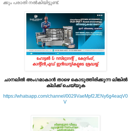
ക്കും പ​രാ​തി ന​ല്‍​കി​യി​ട്ടു​ണ്ട്.
ചാനലിൽ അംഗമാകാൻ താഴെ കൊടുത്തിരിക്കുന്ന ലിങ്കിൽ
ക്ലിക്ക് ചെയ്യുക
https://whatsapp.com/channel/0029VaeMpf2JENy6g4eaqV0
V