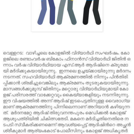
വെ​ള്ള​റ​ട: വാ​ഴി​ച്ച​ലെ കോ​ള​ജി​ൽ വി​ദ്യാ​ര്‍​ഥി സം​ഘ​ർഷം. ​കോ​
ളജി​ലെ രണ്ടാംവർഷ‍ ബി​കോം ഫി​നാ​ന്‍​സ് വി​ദ്യാ​ര്‍​ഥി ജി​തി​ന്‍ ഒ​
ന്നാം വ​ര്‍​ഷ വി​ദ്യാ​ര്‍​ഥി​യാ​യ എ​സ്.​ആ​ർ ആ​ദി​ഷി​നെ ക്രൂ​ര​മാ​
യി മ​ർ​ദി​ക്കുകയായിരുന്നു. ഇ​ന്ന​ലെ ഉ​ച്ച​യ്ക്കാ​യി​രു​ന്നു മ​ര്‍​ദ​നം
ന​ട​ന്ന​ത്. സ​ഹ​വി​ദ്യാ​ര്‍​ഥി ആ​ക്ര​മ​ണ​ത്തി​ല്‍ നി​ന്നും പി​ന്‍​തി​രി​
പ്പി​ക്കാ​ന്‍ ശ്ര​മി​ച്ചു​വെ​ങ്കി​ലും ആ​ക്ര​മ​ണം തു​ട​രു​ക​യാ​യി​രു​ന്നു.
മാ​സ​ങ്ങ​ള്‍​ക്കു​മു​മ്പ് ജി​തി​നും മ​റ്റൊ​രു വി​ദ്യാ​ര്‍​ഥി​യു​മാ​യി കോ​
ള​ജ് പ​രി​സ​ര​ത്ത് വാ​ക്കേ​റ്റ​വും കൈ​യ്യാങ്ക​ളി​യും ന​ട​ന്നി​രു​ന്നു.
ഈ ​വി​ഷ​യ​ത്തി​ല്‍ അ​ന്ന് ആ​ദി​ഷ് ഇ​ട​പെ​ട്ട​തി​നു​ള്ള വൈ​രാ​ഗ്യ​
മാ​ണ് ആ​ക്ര​മ​ണ​ത്തി​നു പി​ന്നി​ലെ​ന്നാ​ണ് അ​റി​യാ​ന്‍ ക​ഴി​യു​ന്ന​
ത്. മ​ര്‍​ദ​ന​മേ​റ്റ ആ​ദി​ഷ് തി​രു​വ​ന​ന്ത​പു​രം മെ​ഡി​ക്ക​ല്‍ കോ​ള​ജ്
ആ​ശു​പ​ത്രി​യി​ല്‍ ചി​കി​ത്സ​തേ​ടി. മ​ക​നെ മ​ര്‍​ദി​ച്ച​തി​നെ​തി​രെ ന​
ട​പ​ടി സ്വീ​ക​രി​ക്ക​ണ​മെ​ന്ന് ആ​വ​ശ്യ​പ്പെ​ട്ട് ആ​ദി​ഷി​ന്‍റെ അ​ച്ഛ​ന്‍
ശ്രീ​കു​മാ​ര്‍ ആ​ര്യം​കോ​ട് പോ​ലീ​സി​നും കോ​ള​ജ് അ​ധി​കൃ​ത​ര്‍​