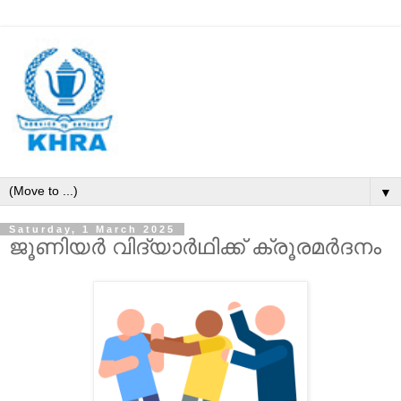
▼
Saturday, 1 March 2025
ജൂ​ണി​യ​ര്‍ വി​ദ്യാ​ർഥിക്ക് ക്രൂരമർദനം