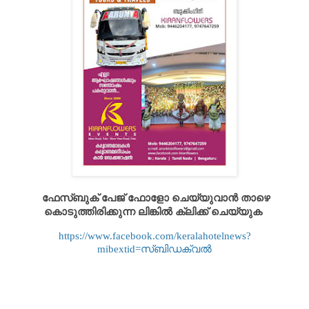
ഫേസ്ബുക് പേജ് ഫോളോ ചെയ്യുവാൻ താഴെ
കൊടുത്തിരിക്കുന്ന ലിങ്കിൽ ക്ലിക്ക് ചെയ്യുക
https://www.facebook.com/keralahotelnews?
mibextid=സ്‌ബിഡക്വൽ