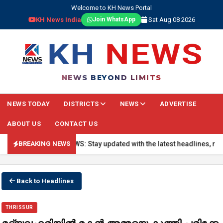
Welcome to KH News Portal
KH News India
Sat Aug 08 2026
Join WhatsApp
NEWS BEYOND LIMITS
NEWS TODAY
DISTRICTS
NEWS
ADVERTISE
ABOUT US
CONTACT US
🔴 BREAKING NEWS: Stay updated with the latest headlines, real-ti
BREAKING NEWS
Back to Headlines
THRISSUR