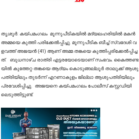
തൃ​ശൂ​ർ: ക​യ്പ​മം​ഗ​ലം മൂ​ന്നു​പീ​ടി​ക​യി​ൽ മ​ദ്യ​ല​ഹ​രി​യി​ൽ മ​ക​ൻ
അ​മ്മ​യെ കു​ത്തി പ​രി​ക്കേ​ൽ​പ്പി​ച്ചു. മൂ​ന്നു​പീ​ടി​ക ബീ​ച്ച് സ്വ​ദേ​ശി വ​
ള​വ​ത്ത് അ​ജ​യ​ൻ (41) ആ​ണ് അ​മ്മ ത​ങ്ക​യെ കു​ത്തി​പ്പ​രി​ക്കേ​ൽ​പ്പി​ച്ച​
ത്. ബു​ധ​നാ​ഴ്ച രാ​ത്രി എ​ട്ട​ര​യോ​ടെ​യാ​ണ് സം​ഭ​വം. കൈ​ത്ത​ണ്ട​
യി​ൽ കു​ത്തേ​റ്റ ത​ങ്ക​യെ ആ​ദ്യം കൊ​ടു​ങ്ങ​ല്ലൂ​ർ താ​ലൂ​ക്ക് ആ​ശു​
പ​ത്രി​യി​ലും തു​ട​ർ​ന്ന് എ​റ​ണാ​കു​ളം ജി​ല്ലാ ആ​ശു​പ​ത്രി​യി​ലും
പ്ര​വേ​ശി​പ്പി​ച്ചു. അ​ജ​യ​നെ ക​യ്പ​മം​ഗ​ലം പോ​ലീ​സ് ക​സ്റ്റ​ഡി​യി​
ലെ​ടു​ത്തി​ട്ടു​ണ്ട്.