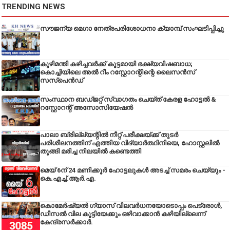
TRENDING NEWS
സൗജന്യ മെഗാ നേത്രപരിശോധനാ ക്യാമ്പ് സംഘടിപ്പിച്ചു
കുഴിമന്തി കഴിച്ചവർക്ക് കൂട്ടമായി ഭക്ഷ്യവിഷബാധ;
കൊച്ചിയിലെ അൽ റീം റസ്റ്റോറന്റിന്റെ ലൈസൻസ്
സസ്പെൻഡ്
സംസ്ഥാന ബഡ്‌ജറ്റ് സ്വാഗതം ചെയ്ത് കേരള ഹോട്ടൽ &
റസ്റ്റോറന്റ് അസോസിയേഷൻ
പാലാ ബ്രില്ല്യന്റിൽ നീറ്റ് പരീക്ഷയ്ക്ക് തുടർ
പരിശീലനത്തിന് എത്തിയ വിദ്യാർത്ഥിനിയെ, ഹോസ്റ്റലിൽ
തൂങ്ങി മരിച്ച നിലയിൽ കണ്ടെത്തി
മെയ് 6ന് 24 മണിക്കൂർ ഹോട്ടലുകൾ അടച്ച് സമരം ചെയ്യും -
കെ.എച്ച്.ആർ.എ.
കൊമേർഷ്യൽ ഗ്യാസ് വിലവർധനയോടൊപ്പം പെട്രോൾ,
ഡീസല്‍ വില കൂട്ടിയേക്കും ഒഴിവാക്കാന്‍ കഴിയില്ലെന്ന്
കേന്ദ്രസര്‍ക്കാര്‍.