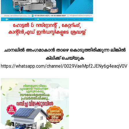
ചാനലിൽ അംഗമാകാൻ താഴെ കൊടുത്തിരിക്കുന്ന ലിങ്കിൽ
ക്ലിക്ക് ചെയ്യുക
https://whatsapp.com/channel/0029VaeMpf2JENy6g4eaqV0V