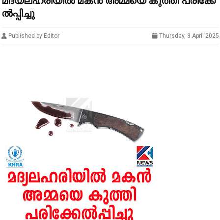
മ​ദ്യ​ല​ഹ​രി​യി​ൽ മ​ക​ൻ അ​മ്മ​യെ കു​ത്തി പ​രി​ക്കേ​
ൽ​പ്പി​ച്ചു
Published by Editor
Thursday, 3 April 2025