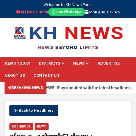
Welcome to KH News Portal
KH News India
Mon Aug 10 2026
Join WhatsApp
NEWS BEYOND LIMITS
NEWS TODAY
DISTRICTS
NEWS
ADVERTISE
ABOUT US
CONTACT US
🔴 BREAKING NEWS: Stay updated with the latest headlines, real-t
BREAKING NEWS
Back to Headlines
KOZHIKODE
NEWS