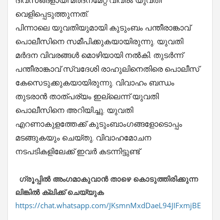
ദിവസങ്ങളായി മർദനമേറ്റ വിവരം യുവതി
വെളിപ്പെടുത്തുന്നത്.
പിന്നാലെ യുവതിയുമായി കുടുംബം പന്തീരാങ്കാവ്
പൊലീസിനെ സമീപിക്കുകയായിരുന്നു. യുവതി
മർദന വിവരങ്ങൾ മൊഴിയായി നൽകി. തുടർന്ന്
പന്തീരാങ്കാവ് സ്വദേശി രാഹുലിനെതിരെ പൊലീസ്
കേസെടുക്കുകയായിരുന്നു. വിവാഹം ബന്ധം
തുടരാൻ താത്പര്യം ഇല്ലെന്ന് യുവതി
പൊലീസിനെ അറിയിച്ചു. യുവതി
എറണാകുളത്തേക്ക് കുടുംബാംഗങ്ങളോടൊപ്പം
മടങ്ങുകയും ചെയ്തു. വിവാഹമോചന
നടപടികളിലേക്ക് ഇവർ കടന്നിട്ടുണ്ട്
ഗ്രൂപ്പിൽ അംഗമാകുവാൻ താഴെ കൊടുത്തിരിക്കുന്ന
ലിങ്കിൽ ക്ലിക്ക് ചെയ്യുക
https://chat.whatsapp.com/JKsmnMxdDaeL94JIFxmjBE