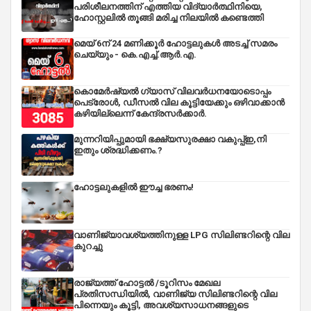
പരിശീലനത്തിന് എത്തിയ വിദ്യാർത്ഥിനിയെ,
ഹോസ്റ്റലിൽ തൂങ്ങി മരിച്ച നിലയിൽ കണ്ടെത്തി
മെയ് 6ന് 24 മണിക്കൂർ ഹോട്ടലുകൾ അടച്ച് സമരം
ചെയ്യും - കെ.എച്ച്.ആർ.എ.
കൊമേർഷ്യൽ ഗ്യാസ് വിലവർധനയോടൊപ്പം
പെട്രോൾ, ഡീസല്‍ വില കൂട്ടിയേക്കും ഒഴിവാക്കാന്‍
കഴിയില്ലെന്ന് കേന്ദ്രസര്‍ക്കാര്‍.
മുന്നറിയിപ്പുമായി ഭക്ഷ്യസുരക്ഷാ വകുപ്പ്ഇ,നി
ഇതും ശ്രദ്ധിക്കണം.?
ഹോട്ടലുകളിൽ ഈച്ച ഭരണം!
വാണിജ്യാവശ്യത്തിനുള്ള LPG സിലിണ്ടറിന്റെ വില
കുറച്ചു
രാജ്യത്ത് ഹോട്ടൽ /ടൂറിസം മേഖല
പ്രതിസന്ധിയിൽ, വാണിജ്യ സിലിണ്ടറിന്റെ വില
പിന്നെയും കൂട്ടി, അവശ്യസാധനങ്ങളുടെ