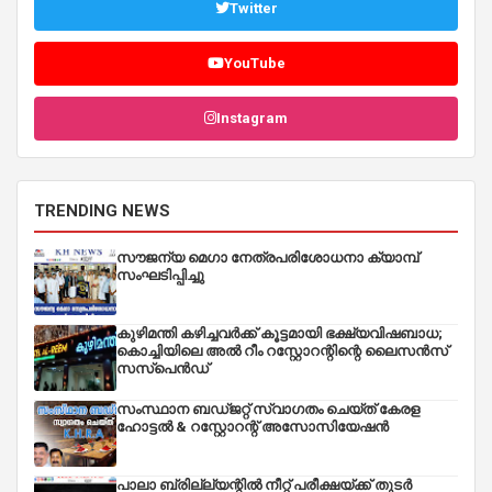
Twitter
YouTube
Instagram
TRENDING NEWS
സൗജന്യ മെഗാ നേത്രപരിശോധനാ ക്യാമ്പ്
സംഘടിപ്പിച്ചു
കുഴിമന്തി കഴിച്ചവർക്ക് കൂട്ടമായി ഭക്ഷ്യവിഷബാധ;
കൊച്ചിയിലെ അൽ റീം റസ്റ്റോറന്റിന്റെ ലൈസൻസ്
സസ്പെൻഡ്
സംസ്ഥാന ബഡ്‌ജറ്റ് സ്വാഗതം ചെയ്ത് കേരള
ഹോട്ടൽ & റസ്റ്റോറന്റ് അസോസിയേഷൻ
പാലാ ബ്രില്ല്യന്റിൽ നീറ്റ് പരീക്ഷയ്ക്ക് തുടർ