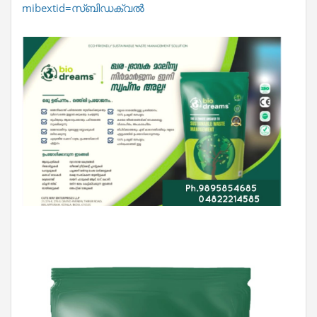
mibextid=സ്‌ബിഡക്വൽ