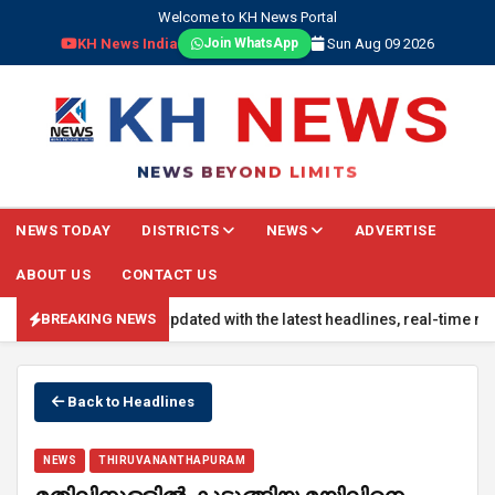
Welcome to KH News Portal
KH News India
Sun Aug 09 2026
Join WhatsApp
NEWS BEYOND LIMITS
NEWS TODAY
DISTRICTS
NEWS
ADVERTISE
ABOUT US
CONTACT US
ING NEWS: Stay updated with the latest headlines, real-time nationa
BREAKING NEWS
Back to Headlines
NEWS
THIRUVANANTHAPURAM