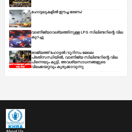
ഹോട്ടലുകളിൽ ഈച്ച ഭരണം!
വാണിജ്യാവശ്യത്തിനുള്ള LPG സിലിണ്ടറിന്റെ വില
കുറച്ചു
രാജ്യത്ത് ഹോട്ടൽ /ടൂറിസം മേഖല
പ്രതിസന്ധിയിൽ, വാണിജ്യ സിലിണ്ടറിന്റെ വില
പിന്നെയും കൂട്ടി, അവശ്യസാധനങ്ങളുടെ
വിലക്കയറ്റവും കുരുക്കാവുന്നു.
About Us