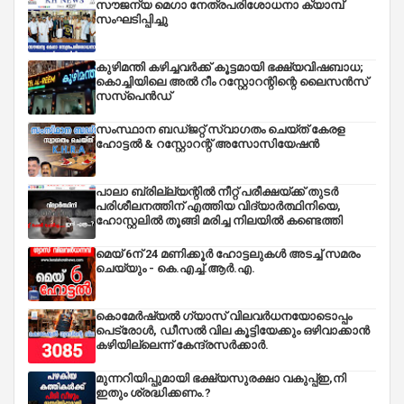
സൗജന്യ മെഗാ നേത്രപരിശോധനാ ക്യാമ്പ്
സംഘടിപ്പിച്ചു
കുഴിമന്തി കഴിച്ചവർക്ക് കൂട്ടമായി ഭക്ഷ്യവിഷബാധ;
കൊച്ചിയിലെ അൽ റീം റസ്റ്റോറന്റിന്റെ ലൈസൻസ്
സസ്പെൻഡ്
സംസ്ഥാന ബഡ്‌ജറ്റ് സ്വാഗതം ചെയ്ത് കേരള
ഹോട്ടൽ & റസ്റ്റോറന്റ് അസോസിയേഷൻ
പാലാ ബ്രില്ല്യന്റിൽ നീറ്റ് പരീക്ഷയ്ക്ക് തുടർ
പരിശീലനത്തിന് എത്തിയ വിദ്യാർത്ഥിനിയെ,
ഹോസ്റ്റലിൽ തൂങ്ങി മരിച്ച നിലയിൽ കണ്ടെത്തി
മെയ് 6ന് 24 മണിക്കൂർ ഹോട്ടലുകൾ അടച്ച് സമരം
ചെയ്യും - കെ.എച്ച്.ആർ.എ.
കൊമേർഷ്യൽ ഗ്യാസ് വിലവർധനയോടൊപ്പം
പെട്രോൾ, ഡീസല്‍ വില കൂട്ടിയേക്കും ഒഴിവാക്കാന്‍
കഴിയില്ലെന്ന് കേന്ദ്രസര്‍ക്കാര്‍.
മുന്നറിയിപ്പുമായി ഭക്ഷ്യസുരക്ഷാ വകുപ്പ്ഇ,നി
ഇതും ശ്രദ്ധിക്കണം.?