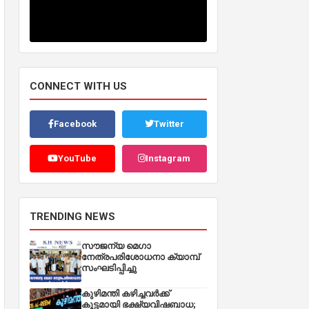
CONNECT WITH US
Facebook
Twitter
YouTube
Instagram
TRENDING NEWS
സൗജന്യ മെഗാ
നേത്രപരിശോധനാ ക്യാമ്പ്
സംഘടിപ്പിച്ചു
കുഴിമന്തി കഴിച്ചവർക്ക്
കൂട്ടമായി ഭക്ഷ്യവിഷബാധ;