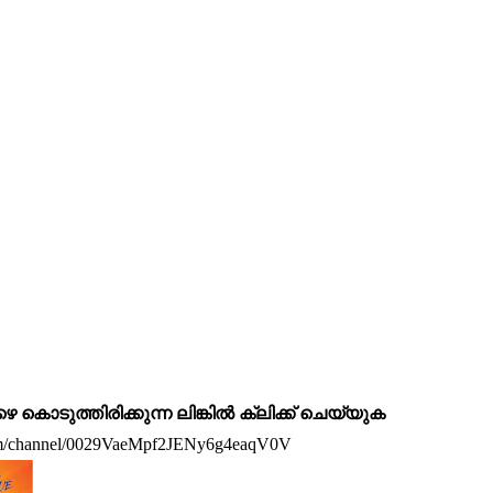
ടുത്തിരിക്കുന്ന ലിങ്കിൽ ക്ലിക്ക് ചെയ്യുക
com/channel/0029VaeMpf2JENy6g4eaqV0V