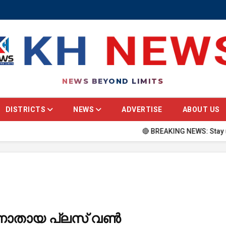
NEWS BEYOND LIMITS
DISTRICTS
NEWS
ADVERTISE
ABOUT US
🔴 BREAKING NEWS: Stay updated with the 
ാണാതായ പ്ലസ് വൺ