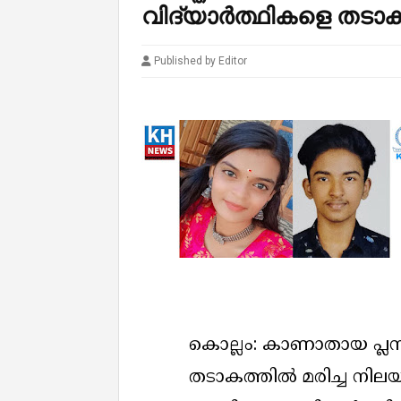
വിദ്യാർത്ഥികളെ തടാകത്
Published by Editor
കൊല്ലം: കാണാതായ പ്ലസ
തടാകത്തിൽ മരിച്ച നിലയി