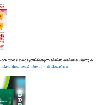
താഴെ കൊടുത്തിരിക്കുന്ന ലിങ്കിൽ ക്ലിക്ക് ചെയ്യുക
.com/keralahotelnews?mibextid=സ്‌ബിഡക്വൽ