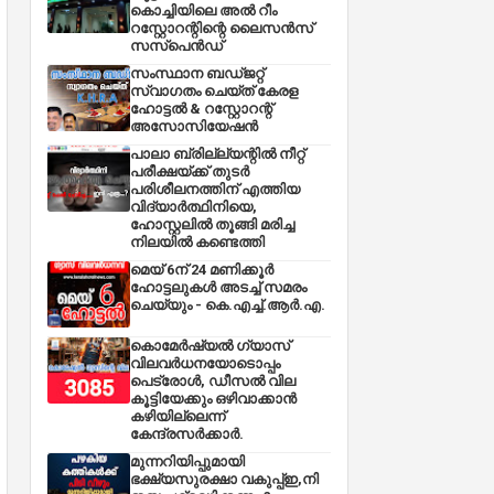
കൊച്ചിയിലെ അൽ റീം
റസ്റ്റോറന്റിന്റെ ലൈസൻസ്
സസ്പെൻഡ്
സംസ്ഥാന ബഡ്‌ജറ്റ്
സ്വാഗതം ചെയ്ത് കേരള
ഹോട്ടൽ & റസ്റ്റോറന്റ്
അസോസിയേഷൻ
പാലാ ബ്രില്ല്യന്റിൽ നീറ്റ്
പരീക്ഷയ്ക്ക് തുടർ
പരിശീലനത്തിന് എത്തിയ
വിദ്യാർത്ഥിനിയെ,
ഹോസ്റ്റലിൽ തൂങ്ങി മരിച്ച
നിലയിൽ കണ്ടെത്തി
മെയ് 6ന് 24 മണിക്കൂർ
ഹോട്ടലുകൾ അടച്ച് സമരം
ചെയ്യും - കെ.എച്ച്.ആർ.എ.
കൊമേർഷ്യൽ ഗ്യാസ്
വിലവർധനയോടൊപ്പം
പെട്രോൾ, ഡീസല്‍ വില
കൂട്ടിയേക്കും ഒഴിവാക്കാന്‍
കഴിയില്ലെന്ന്
കേന്ദ്രസര്‍ക്കാര്‍.
മുന്നറിയിപ്പുമായി
ഭക്ഷ്യസുരക്ഷാ വകുപ്പ്ഇ,നി