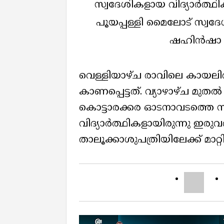
സ്വദേശികളായ വിദ്യാർത്ഥ
പൂയപ്പള്ളി മൈലോട് സ്വദേശ
ഷഹിൻഷാ (1
വെള്ളിയാഴ്ച രാവിലെ കായല
കാണപ്പെട്ടത്. വ്യാഴാഴ്ച മു
കൊട്ടാരക്കര ഓടനാവടത്തെ 
വിദ്യാർത്ഥികളായിരുന്നു ഇര
താലൂക്കാശുപത്രിയിലേക്ക് മാറ്റ