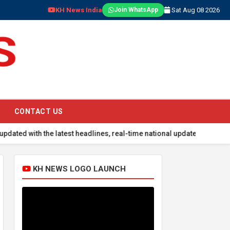
KH News India
Sat Aug 08 2026
Join WhatsApp
CONTACT US
latest headlines, real-time national updates, global events, sports 
KH NEWS LOGO LAUNCH