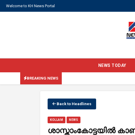
Welcome to KH News Portal
NEWS TODAY
BREAKING NEWS
Back to Headlines
KOLLAM
NEWS
ശാസ്താംകോട്ടയിൽ ക