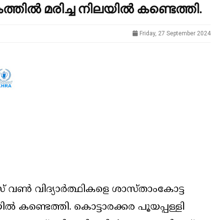
തിൽ മരിച്ച നിലയില്‍ കണ്ടെത്തി.
Friday, 27 September 2024
് വൺ വിദ്യാർത്ഥികളെ ശാസ്താംകോട്ട
ല്‍ കണ്ടെത്തി. കൊട്ടാരക്കര പൂയപ്പള്ളി