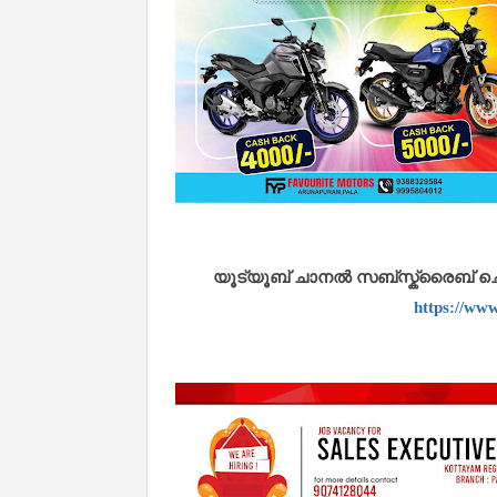
യൂട്യൂബ് ചാനൽ സബ്സ്ക്രൈബ് ചെയ്
https://ww