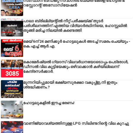
സംസ്ഥാന ബഡ്‌ജറ്റ് സ്വാഗതം ചെയ്ത് കേരള ഹോട്ടൽ &
റസ്റ്റോറന്റ് അസോസിയേഷൻ
പാലാ ബ്രില്ല്യന്റിൽ നീറ്റ് പരീക്ഷയ്ക്ക് തുടർ
പരിശീലനത്തിന് എത്തിയ വിദ്യാർത്ഥിനിയെ, ഹോസ്റ്റലിൽ
തൂങ്ങി മരിച്ച നിലയിൽ കണ്ടെത്തി
മെയ് 6ന് 24 മണിക്കൂർ ഹോട്ടലുകൾ അടച്ച് സമരം ചെയ്യും -
കെ.എച്ച്.ആർ.എ.
കൊമേർഷ്യൽ ഗ്യാസ് വിലവർധനയോടൊപ്പം പെട്രോൾ,
ഡീസല്‍ വില കൂട്ടിയേക്കും ഒഴിവാക്കാന്‍ കഴിയില്ലെന്ന്
കേന്ദ്രസര്‍ക്കാര്‍.
മുന്നറിയിപ്പുമായി ഭക്ഷ്യസുരക്ഷാ വകുപ്പ്ഇ,നി ഇതും
ശ്രദ്ധിക്കണം.?
ഹോട്ടലുകളിൽ ഈച്ച ഭരണം!
വാണിജ്യാവശ്യത്തിനുള്ള LPG സിലിണ്ടറിന്റെ വില കുറച്ചു