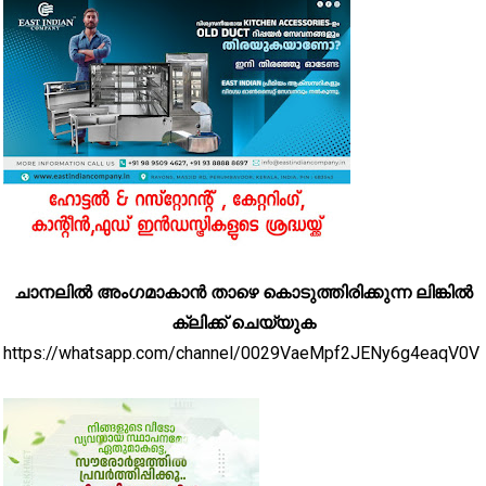
ചാനലിൽ അംഗമാകാൻ താഴെ കൊടുത്തിരിക്കുന്ന ലിങ്കിൽ
ക്ലിക്ക് ചെയ്യുക
https://whatsapp.com/channel/0029VaeMpf2JENy6g4eaqV0V