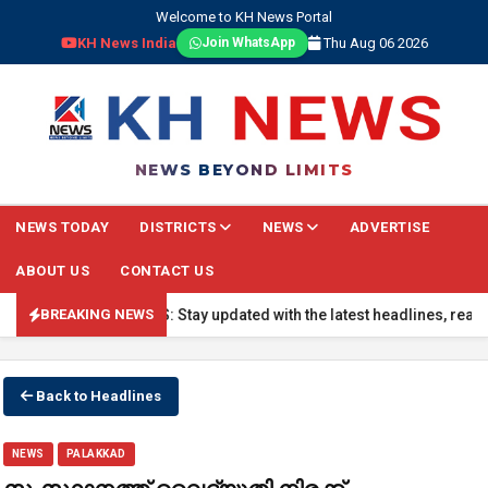
Welcome to KH News Portal
KH News India
Thu Aug 06 2026
Join WhatsApp
NEWS BEYOND LIMITS
NEWS TODAY
DISTRICTS
NEWS
ADVERTISE
ABOUT US
CONTACT US
 BREAKING NEWS: Stay updated with the latest headlines, real-time na
BREAKING NEWS
Back to Headlines
NEWS
PALAKKAD