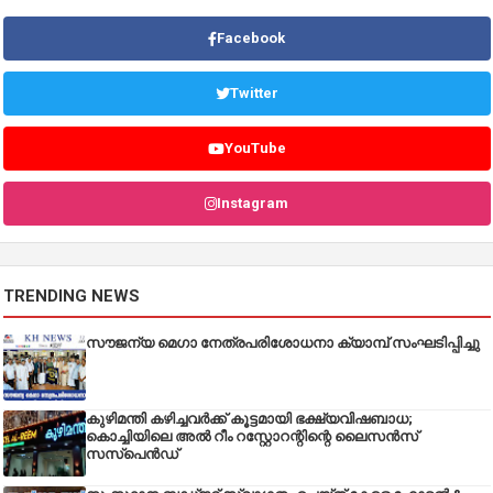
Facebook
Twitter
YouTube
Instagram
TRENDING NEWS
സൗജന്യ മെഗാ നേത്രപരിശോധനാ ക്യാമ്പ് സംഘടിപ്പിച്ചു
കുഴിമന്തി കഴിച്ചവർക്ക് കൂട്ടമായി ഭക്ഷ്യവിഷബാധ;
കൊച്ചിയിലെ അൽ റീം റസ്റ്റോറന്റിന്റെ ലൈസൻസ്
സസ്പെൻഡ്