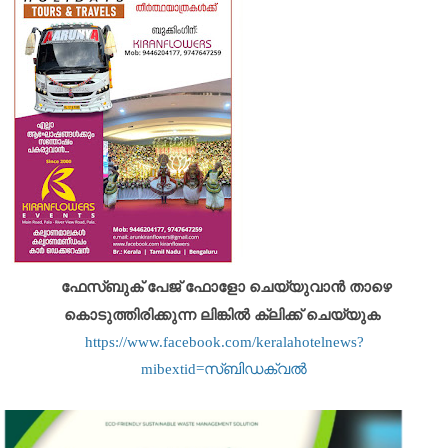
ഫേസ്ബുക് പേജ് ഫോളോ ചെയ്യുവാൻ താഴെ
കൊടുത്തിരിക്കുന്ന ലിങ്കിൽ ക്ലിക്ക് ചെയ്യുക
https://www.facebook.com/keralahotelnews?
mibextid=സ്‌ബിഡക്വൽ