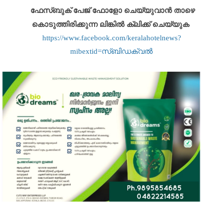
ഫേസ്ബുക് പേജ് ഫോളോ ചെയ്യുവാൻ താഴെ
കൊടുത്തിരിക്കുന്ന ലിങ്കിൽ ക്ലിക്ക് ചെയ്യുക
https://www.facebook.com/keralahotelnews?
mibextid=സ്‌ബിഡക്വൽ