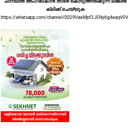
ചാനലിൽ അംഗമാകാൻ താഴെ കൊടുത്തിരിക്കുന്ന ലിങ്കിൽ
ക്ലിക്ക് ചെയ്യുക
https://whatsapp.com/channel/0029VaeMpf2JENy6g4eaqV0V