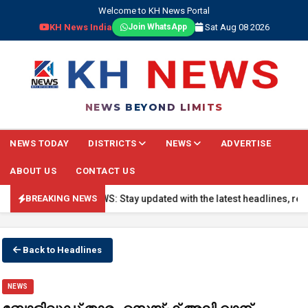
Welcome to KH News Portal
KH News India
Sat Aug 08 2026
Join WhatsApp
NEWS BEYOND LIMITS
NEWS TODAY
DISTRICTS
NEWS
ADVERTISE
ABOUT US
CONTACT US
🔴 BREAKING NEWS: Stay updated with the latest headlines, real-time
BREAKING NEWS
Back to Headlines
NEWS