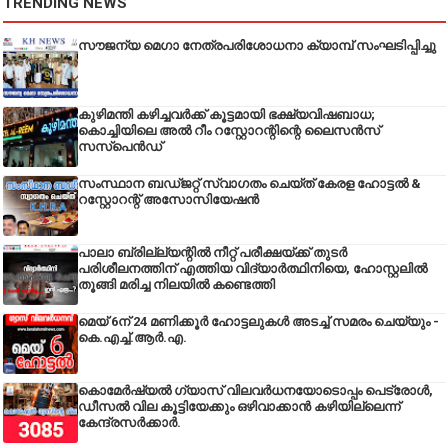
TRENDING NEWS
സൗജന്യ മെഗാ നേത്രപരിശോധനാ ക്യാമ്പ് സംഘടിപ്പിച്ചു
കുഴിമന്തി കഴിച്ചവർക്ക് കൂട്ടമായി ഭക്ഷ്യവിഷബാധ;
കൊച്ചിയിലെ അൽ റീം റസ്റ്റോറന്റിന്റെ ലൈസൻസ്
സസ്പെൻഡ്
സംസ്ഥാന ബഡ്‌ജറ്റ് സ്വാഗതം ചെയ്ത് കേരള ഹോട്ടൽ &
റസ്റ്റോറന്റ് അസോസിയേഷൻ
പാലാ ബ്രില്ല്യന്റിൽ നീറ്റ് പരീക്ഷയ്ക്ക് തുടർ
പരിശീലനത്തിന് എത്തിയ വിദ്യാർത്ഥിനിയെ, ഹോസ്റ്റലിൽ
തൂങ്ങി മരിച്ച നിലയിൽ കണ്ടെത്തി
മെയ് 6ന് 24 മണിക്കൂർ ഹോട്ടലുകൾ അടച്ച് സമരം ചെയ്യും -
കെ.എച്ച്.ആർ.എ.
കൊമേർഷ്യൽ ഗ്യാസ് വിലവർധനയോടൊപ്പം പെട്രോൾ,
ഡീസല്‍ വില കൂട്ടിയേക്കും ഒഴിവാക്കാന്‍ കഴിയില്ലെന്ന്
കേന്ദ്രസര്‍ക്കാര്‍.