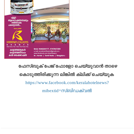
ഫേസ്ബുക് പേജ് ഫോളോ ചെയ്യുവാൻ താഴെ
കൊടുത്തിരിക്കുന്ന ലിങ്കിൽ ക്ലിക്ക് ചെയ്യുക
https://www.facebook.com/keralahotelnews?
mibextid=സ്‌ബിഡക്വൽ