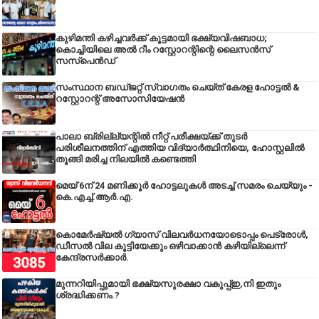
കുഴിമന്തി കഴിച്ചവർക്ക് കൂട്ടമായി ഭക്ഷ്യവിഷബാധ;
കൊച്ചിയിലെ അൽ റീം റസ്റ്റോറന്റിന്റെ ലൈസൻസ്
സസ്പെൻഡ്
സംസ്ഥാന ബഡ്‌ജറ്റ് സ്വാഗതം ചെയ്ത് കേരള ഹോട്ടൽ &
റസ്റ്റോറന്റ് അസോസിയേഷൻ
പാലാ ബ്രില്ല്യന്റിൽ നീറ്റ് പരീക്ഷയ്ക്ക് തുടർ
പരിശീലനത്തിന് എത്തിയ വിദ്യാർത്ഥിനിയെ, ഹോസ്റ്റലിൽ
തൂങ്ങി മരിച്ച നിലയിൽ കണ്ടെത്തി
മെയ് 6ന് 24 മണിക്കൂർ ഹോട്ടലുകൾ അടച്ച് സമരം ചെയ്യും -
കെ.എച്ച്.ആർ.എ.
കൊമേർഷ്യൽ ഗ്യാസ് വിലവർധനയോടൊപ്പം പെട്രോൾ,
ഡീസല്‍ വില കൂട്ടിയേക്കും ഒഴിവാക്കാന്‍ കഴിയില്ലെന്ന്
കേന്ദ്രസര്‍ക്കാര്‍.
മുന്നറിയിപ്പുമായി ഭക്ഷ്യസുരക്ഷാ വകുപ്പ്ഇ,നി ഇതും
ശ്രദ്ധിക്കണം.?