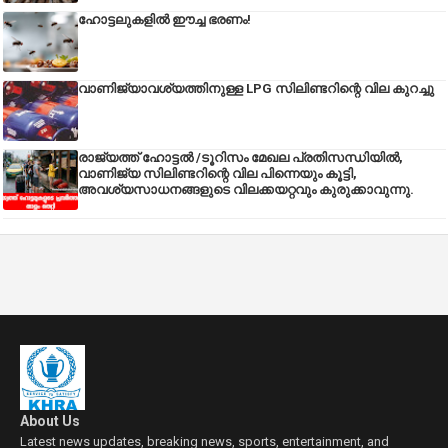
ഹോട്ടലുകളിൽ ഈച്ച ഭരണം!
വാണിജ്യാവശ്യത്തിനുള്ള LPG സിലിണ്ടറിന്റെ വില കുറച്ചു
രാജ്യത്ത് ഹോട്ടൽ /ടൂറിസം മേഖല പ്രതിസന്ധിയിൽ,
വാണിജ്യ സിലിണ്ടറിന്റെ വില പിന്നെയും കൂട്ടി,
അവശ്യസാധനങ്ങളുടെ വിലക്കയറ്റവും കുരുക്കാവുന്നു.
About Us
Latest news updates, breaking news, sports, entertainment, and