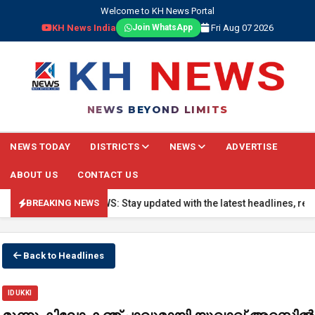
Welcome to KH News Portal
KH News India
Fri Aug 07 2026
Join WhatsApp
NEWS BEYOND LIMITS
NEWS TODAY
DISTRICTS
NEWS
ADVERTISE
ABOUT US
CONTACT US
🔴 BREAKING NEWS: Stay updated with the latest headlines, real-ti
BREAKING NEWS
Back to Headlines
IDUKKI