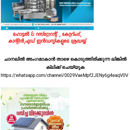
ചാനലിൽ അംഗമാകാൻ താഴെ കൊടുത്തിരിക്കുന്ന ലിങ്കിൽ
ക്ലിക്ക് ചെയ്യുക
https://whatsapp.com/channel/0029VaeMpf2JENy6g4eaqV0V