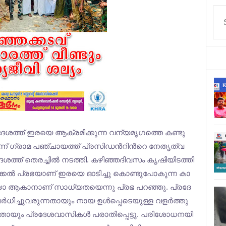
​ദേ​ശ​ത്ത് ഇ​ര​യെ ആ​ക്ര​മി​ക്കു​ന്ന വ​ന്യ​മൃ​ഗ​ത്തെ ക​ണ്ടു​
ര്‍​ന്ന് ഗ്രാ​മ പ​ഞ്ചാ​യ​ത്ത് പ്ര​സി​ഡ​ന്‍റി​ന്‍റെ നേ​തൃ​ത്വ​
​ശ​ത്ത് തെ​ര​ച്ചി​ല്‍ ന​ട​ത്തി. ക​ഴി​ഞ്ഞ​ദി​വ​സം കൃ​ഷി​യി​ട​ത്തി​
ക്ക​ല്‍ പ്ര​ഭ​യാ​ണ് ഇ​ര​യെ ഓ​ടി​ച്ചു കൊ​ണ്ടു​പോ​കു​ന്ന കാ​
വ​യോ ആ​കാ​നാ​ണ് സാ​ധ്യ​ത​യെ​ന്നു പ്ര​ഭ പ​റ​ഞ്ഞു. പ്ര​ദേ​
​ധി​ച്ചു​വ​രു​ന്ന​താ​യും നാ​യ ഉ​ള്‍​പ്പെ​ടെ​യു​ള്ള വ​ള​ര്‍​ത്തു​
ാ​യും പ്ര​ദേ​ശ​വാ​സി​ക​ള്‍ പ​രാ​തി​പ്പെ​ട്ടു. പ​രി​ശോ​ധ​ന​യി​