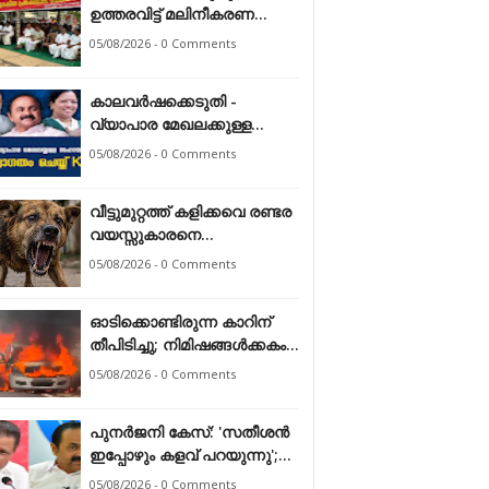
ഉത്തരവിട്ട് മലിനീകരണ
നിയന്ത്രണ ബോര്‍ഡ്
05/08/2026 - 0 Comments
കാലവർഷക്കെടുതി -
വ്യാപാര മേഖലക്കുള്ള
സഹായത്തെ സ്വാഗതം
05/08/2026 - 0 Comments
ചെയ്ത് കേരള ഹോട്ടൽ &
റെസ്റ്റോറന്റ്
വീട്ടുമുറ്റത്ത് കളിക്കവെ രണ്ടര
അസോസിയേഷൻ
വയസ്സുകാരനെ
തെരുവുനായ ആക്രമിച്ചു
05/08/2026 - 0 Comments
ഓടിക്കൊണ്ടിരുന്ന കാറിന്
തീപിടിച്ചു; നിമിഷങ്ങൾക്കകം
പൂർണമായി കത്തിനശിച്ചു
05/08/2026 - 0 Comments
പുനർജനി കേസ്: 'സതീശൻ
ഇപ്പോഴും കളവ് പറയുന്നു';
മുഖ്യമന്ത്രിക്കെതിരെ
05/08/2026 - 0 Comments