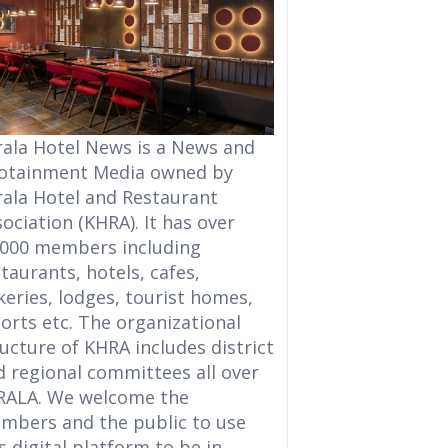
rala Hotel News is a News and
fotainment Media owned by
rala Hotel and Restaurant
ociation (KHRA). It has over
,000 members including
taurants, hotels, cafes,
eries, lodges, tourist homes,
orts etc. The organizational
ucture of KHRA includes district
d regional committees all over
RALA. We welcome the
mbers and the public to use
s digital platform to be in