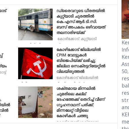
ോട്
ഡ്രൈവറുടെ ധീരതയിൽ
കുറ്റ്യാടി ചുരത്തിൽ
കെ.എസ്.ആർ.ടി.സി.
ബസ് അപകടം ഒഴിവായത്
തലനാരിഴയ്ക്ക്
കോഴിക്കോട്: കുറ്റ്യാടി
Ke
ചുരത്തിൽ നിറയെ യാത്ര
In
കോഴിക്കോട് ജില്ലയിൽ
പ്
CPIM വോട്ടുകൾ
Ke
ബിജെപിയ്ക്ക് ലഭിച്ചു;
Ass
്യം
ജില്ലാ സെക്രട്ടറിയേറ്റിൽ
50
വിലയിരുത്തൽ
ട്ട്
res
കോഴിക്കോട് ജില്ലയിൽ
സിപിഐഎം വോട്ടുകൾ ബിജെപിയ്ക്ക്
bak
ശക്തമായ മിന്നലില്‍
res
ചുമരിലെ കല്ല്
str
,
ദേഹത്തേക്ക് തെറിച്ച് വീണ്
ിയിൽ
ഗൃഹനാഥന് പരിക്ക്;
an
വില്‍
മിന്നലേറ്റ് വീട്ടിലെ
KE
;
കോഴികൾ ചത്തു
me
കോഴിക്കോട്: ശക്തമായ
thi
മിന്നലില്‍ വീടിന്‍റെ ചുമരിലെ