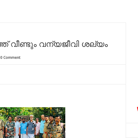
ത്ത് വീ​ണ്ടും വ​ന്യ​ജീ​വി ശ​ല്യം
0 Comment