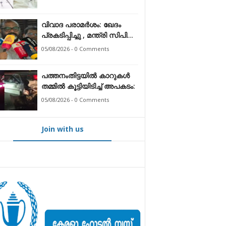
ആരോപണം തള്ളി എം.വി.
ഗോവിന്ദൻ
വിവാദ പരാമർശം: ഖേദം
പ്രകടിപ്പിച്ചു , മന്ത്രി സിപി
ജോൺ
05/08/2026 - 0 Comments
പത്തനംതിട്ടയിൽ കാറുകൾ
തമ്മിൽ കൂട്ടിയിടിച്ച് അപകടം:
05/08/2026 - 0 Comments
Join with us