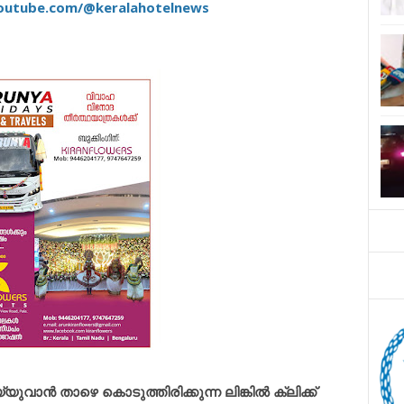
outube.com/@keralahotelnews
ാൻ താഴെ കൊടുത്തിരിക്കുന്ന ലിങ്കിൽ ക്ലിക്ക്