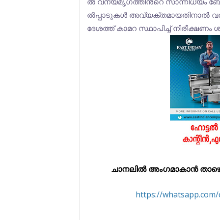
ല്‍ വ​ന്യ​മൃ​ഗ​ത്തി​ന്‍റെ സാ​ന്നി​ധ്യം ബോ​ധ്
ല്‍​പ്പാ​ടു​ക​ള്‍ അ​വ്യ​ക്ത​മാ​യ​തി​നാ​ല്‍ വ​
ദേ​ശ​ത്ത് കാ​മ​റ സ്ഥാ​പി​ച്ച് നി​രീ​ക്ഷ​ണം ശ​
ചാനലിൽ അംഗമാകാൻ താഴെ കൊട
https://whatsapp.co