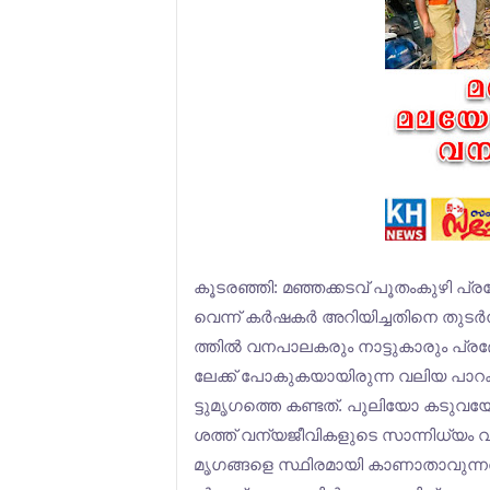
കൂ​ട​ര​ഞ്ഞി: മ​ഞ്ഞ​ക്ക​ട​വ് പൂ​തം​കു​ഴി പ്ര
വെ​ന്ന് ക​ര്‍​ഷ​ക​ര്‍ അ​റി​യി​ച്ച​തി​നെ തു​ട​
ത്തി​ല്‍ വ​ന​പാ​ല​ക​രും നാ​ട്ടു​കാ​രും പ്ര​ദേ
ലേ​ക്ക് പോ​കു​ക​യാ​യി​രു​ന്ന വ​ലി​യ പാ​റ​
ട്ടു​മൃ​ഗ​ത്തെ ക​ണ്ട​ത്. പു​ലി​യോ ക​ടു​
ശ​ത്ത് വ​ന്യ​ജീ​വി​ക​ളു​ടെ സാ​ന്നി​ധ്യം വ​ര്‍
മൃ​ഗ​ങ്ങ​ളെ സ്ഥി​ര​മാ​യി കാ​ണാ​താ​വു​ന്ന​ത