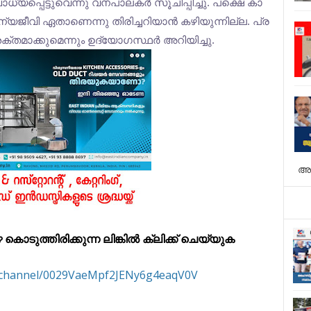
യ​പ്പെ​ട്ടു​വെ​ന്നു വ​ന​പാ​ല​ക​ര്‍ സൂ​ചി​പ്പി​ച്ചു. പ​ക്ഷെ കാ​
ന്യ​ജീ​വി ഏ​താ​ണെ​ന്നു തി​രി​ച്ച​റി​യാ​ന്‍ ക​ഴി​യു​ന്നി​ല്ല. പ്ര​
ക്ത​മാ​ക്കു​മെ​ന്നും ഉ​ദ്യോ​ഗ​സ്ഥ​ര്‍ അ​റി​യി​ച്ചു.
അ
ുത്തിരിക്കുന്ന ലിങ്കിൽ ക്ലിക്ക് ചെയ്യുക
m/channel/0029VaeMpf2JENy6g4eaqV0V