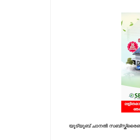
യൂട്യൂബ് ചാനൽ സബ്സ്ക്രൈബ് ച