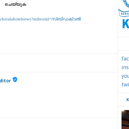
ചെയ്യുക
om/keralahotelnews?mibextid=സ്‌ബിഡക്വൽ
fa
in
yo
verified_user
ditor
twi
K