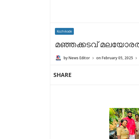
Kozhikode
മ​ഞ്ഞ​ക്ക​ട​വ് മ​ല​യോ​ര​
by
News Editor
on
February 05, 2025
SHARE