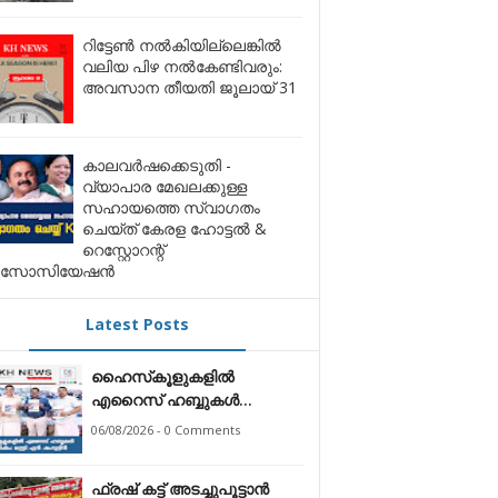
റിട്ടേൺ നൽകിയില്ലെങ്കിൽ
വലിയ പിഴ നൽകേണ്ടിവരും:
അവസാന തീയതി ജൂലായ് 31
കാലവർഷക്കെടുതി -
വ്യാപാര മേഖലക്കുള്ള
സഹായത്തെ സ്വാഗതം
ചെയ്ത് കേരള ഹോട്ടൽ &
റെസ്റ്റോറന്റ്
സോസിയേഷൻ
Latest Posts
ഹൈസ്‌കൂളുകളിൽ
എറൈസ് ഹബ്ബുകൾ
സ്ഥാപിക്കും: മന്ത്രി എൻ
06/08/2026 - 0 Comments
ഷംസുദ്ദീൻ*
ഫ്രഷ് കട്ട് അടച്ചുപൂട്ടാന്‍