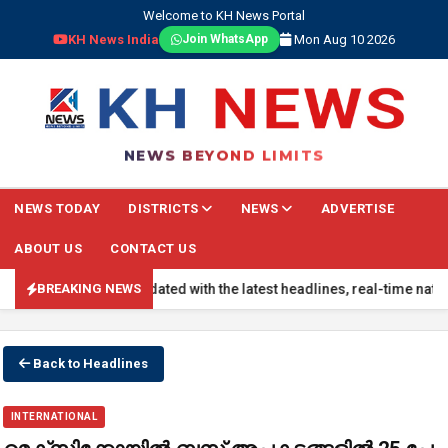
Welcome to KH News Portal
KH News India
Mon Aug 10 2026
Join WhatsApp
NEWS BEYOND LIMITS
NEWS TODAY
DISTRICTS
NEWS
ADVERTISE
ABOUT US
CONTACT US
G NEWS: Stay updated with the latest headlines, real-time national 
BREAKING NEWS
Back to Headlines
INTERNATIONAL