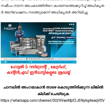
സ​മീ​പം ന​ട​ന്ന അ​പ​ക​ട​ത്തി​ന്‍റെ കാ​ര​ണ​ത്തെ​ക്കു​റി​ച്ച് അ​ധി​കൃ​ത​
ർ അ​ന്വേ​ഷ​ണം ന​ട​ത്തു​മെ​ന്ന് അ​ധി​കൃ​ത​ർ അ​റി​യി​ച്ചു.
ചാനലിൽ അംഗമാകാൻ താഴെ കൊടുത്തിരിക്കുന്ന ലിങ്കിൽ
ക്ലിക്ക് ചെയ്യുക
https://whatsapp.com/channel/0029VaeMpf2JENy6g4eaqV0V