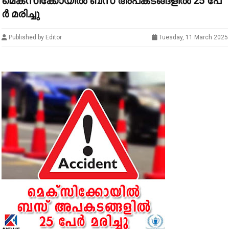
മെ​ക്സി​ക്കോ​യി​ൽ ബ​സ് അ​പ​ക​ട​ങ്ങ​ളി​ൽ 25 പേ​
ർ മ​രി​ച്ചു
Published by Editor
Tuesday, 11 March 2025