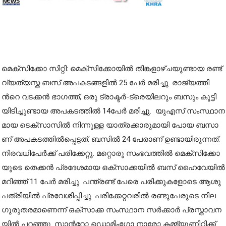
മെ​ക്സി​ക്കോ സി​റ്റി: മെ​ക്സി​ക്കോ​യി​ൽ തി​ങ്ക​ളാ​ഴ്ച​യു​ണ്ടാ​യ ര​ണ്ട്
വ്യ​ത്യ​സ്ത ബ​സ് അ​പ​ക​ട​ങ്ങ​ളി​ൽ 25 പേ​ർ മ​രി​ച്ചു. രാ​ജ്യ​ത്തി​
ന്‍റെ വ​ട​ക്ക​ൻ ഭാ​ഗ​ത്ത്, ഒ​രു ട്രാ​ക്ട​ർ-​ട്രെ​യി​ല​റും ബ​സും കൂ​ട്ടി​
യി​ടി​ച്ചു​ണ്ടാ​യ അ​പ​ക​ട​ത്തി​ൽ 14പേ​ർ മ​രി​ച്ചു. യു​എ​സ് സം​സ്ഥാ​ന​
മാ​യ ടെ​ക്സാ​സി​ൽ നി​ന്നു​ള്ള യാ​ത്ര​ക്കാ​രു​മാ​യി പോ​യ ബ​സാ​
ണ് അ​പ​ക​ട​ത്തി​ൽ​പ്പെ​ട്ട​ത്. ബ​സി​ൽ 24 പേ​രാ​ണ് ഉ​ണ്ടാ​യി​രു​ന്ന​ത്.
നി​ര​വ​ധി​പേ​ർ​ക്ക് പ​രി​ക്കേ​റ്റു. മ​റ്റൊ​രു സം​ഭ​വ​ത്തി​ൽ മെ​ക്സി​ക്കോ​
യു​ടെ തെ​ക്ക​ൻ പ്ര​ദേ​ശ​മാ​യ ഒ​ക്സാ​ക്ക​യി​ൽ ബ​സ് ഹൈ​വേ​യി​ൽ
മ​റി​ഞ്ഞ് 11 പേ​ർ മ​രി​ച്ചു. പ​ന്ത്ര​ണ്ട് പേ​രെ പ​രി​ക്കു​ക​ളോ​ടെ ആ​ശു​
പ​ത്രി​യി​ൽ പ്ര​വേ​ശി​പ്പി​ച്ചു. പ​രി​ക്കേ​റ്റ​വ​രി​ൽ ര​ണ്ടു​പേ​രു​ടെ നി​ല
ഗു​രു​ത​ര​മാ​ണെ​ന്ന് ഒ​ക്സാ​ക്ക സം​സ്ഥാ​ന സ​ർ​ക്കാ​ർ പ്ര​സ്താ​വ​ന​
യി​ൽ പ​റ​ഞ്ഞു. സാ​ന്‍റോ ഡൊ​മിം​ഗോ നാ​രോ ക​മ്മ്യൂ​ണി​റ്റി​ക്ക്