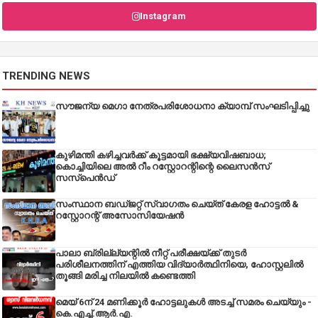
Instagram
TRENDING NEWS
സൗജന്യ മെഗാ നേത്രപരിശോധനാ ക്യാമ്പ് സംഘടിപ്പിച്ചു
കുഴിമന്തി കഴിച്ചവർക്ക് കൂട്ടമായി ഭക്ഷ്യവിഷബാധ;
കൊച്ചിയിലെ അൽ റീം റസ്റ്റോറന്റിന്റെ ലൈസൻസ്
സസ്പെൻഡ്
സംസ്ഥാന ബഡ്‌ജറ്റ് സ്വാഗതം ചെയ്ത് കേരള ഹോട്ടൽ &
റസ്റ്റോറന്റ് അസോസിയേഷൻ
പാലാ ബ്രില്ല്യന്റിൽ നീറ്റ് പരീക്ഷയ്ക്ക് തുടർ
പരിശീലനത്തിന് എത്തിയ വിദ്യാർത്ഥിനിയെ, ഹോസ്റ്റലിൽ
തൂങ്ങി മരിച്ച നിലയിൽ കണ്ടെത്തി
മെയ് 6ന് 24 മണിക്കൂർ ഹോട്ടലുകൾ അടച്ച് സമരം ചെയ്യും -
കെ.എച്ച്.ആർ.എ.