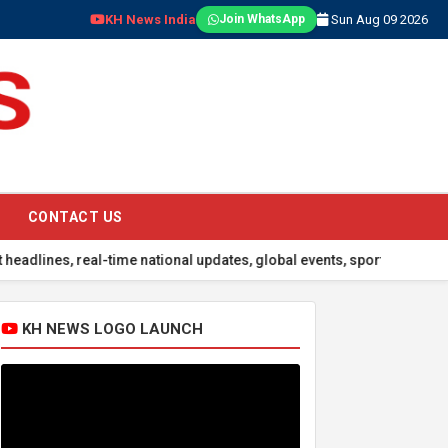
KH News India
Sun Aug 09 2026
Join WhatsApp
CONTACT US
 real-time national updates, global events, sports scores, and exclu
KH NEWS LOGO LAUNCH