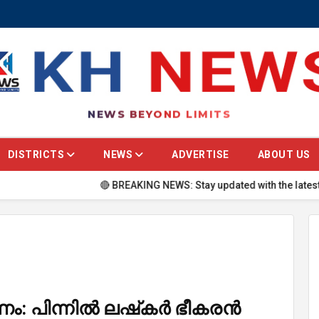
NEWS BEYOND LIMITS
DISTRICTS
NEWS
ADVERTISE
ABOUT US
🔴 BREAKING NEWS: Stay updated with the latest headlines,
പിന്നില്‍ ലഷ്‌കര്‍ ഭീകരന്‍