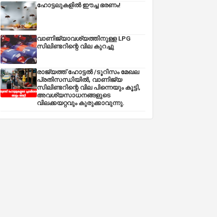
ഹോട്ടലുകളിൽ ഈച്ച ഭരണം!
വാണിജ്യാവശ്യത്തിനുള്ള LPG
സിലിണ്ടറിന്റെ വില കുറച്ചു
രാജ്യത്ത് ഹോട്ടൽ /ടൂറിസം മേഖല
പ്രതിസന്ധിയിൽ, വാണിജ്യ
സിലിണ്ടറിന്റെ വില പിന്നെയും കൂട്ടി,
അവശ്യസാധനങ്ങളുടെ
വിലക്കയറ്റവും കുരുക്കാവുന്നു.