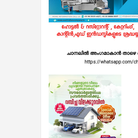
ചാനലിൽ അംഗമാകാൻ താഴെ കൊടുത
https://whatsapp.com