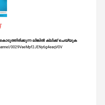
്തിരിക്കുന്ന ലിങ്കിൽ ക്ലിക്ക് ചെയ്യുക
/channel/0029VaeMpf2JENy6g4eaqV0V