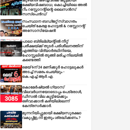
കുഴിമന്തി കഴിച്ചവർക്ക് കൂട്ടമായി
ഭക്ഷ്യവിഷബാധ; കൊച്ചിയിലെ അൽ
റീം റസ്റ്റോറന്റിന്റെ ലൈസൻസ്
സസ്പെൻഡ്
സംസ്ഥാന ബഡ്‌ജറ്റ് സ്വാഗതം
ചെയ്ത് കേരള ഹോട്ടൽ & റസ്റ്റോറന്റ്
അസോസിയേഷൻ
പാലാ ബ്രില്ല്യന്റിൽ നീറ്റ്
പരീക്ഷയ്ക്ക് തുടർ പരിശീലനത്തിന്
എത്തിയ വിദ്യാർത്ഥിനിയെ,
ഹോസ്റ്റലിൽ തൂങ്ങി മരിച്ച നിലയിൽ
കണ്ടെത്തി
മെയ് 6ന് 24 മണിക്കൂർ ഹോട്ടലുകൾ
അടച്ച് സമരം ചെയ്യും -
കെ.എച്ച്.ആർ.എ.
കൊമേർഷ്യൽ ഗ്യാസ്
വിലവർധനയോടൊപ്പം പെട്രോൾ,
ഡീസല്‍ വില കൂട്ടിയേക്കും
ഒഴിവാക്കാന്‍ കഴിയില്ലെന്ന്
കേന്ദ്രസര്‍ക്കാര്‍.
മുന്നറിയിപ്പുമായി ഭക്ഷ്യസുരക്ഷാ
വകുപ്പ്ഇ,നി ഇതും ശ്രദ്ധിക്കണം.?