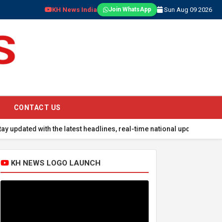
KH News India
Sun Aug 09 2026
Join WhatsApp
CONTACT US
 with the latest headlines, real-time national updates, global event
KH NEWS LOGO LAUNCH