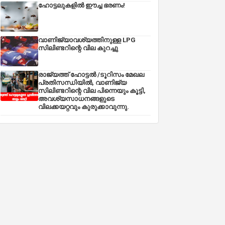
ഹോട്ടലുകളിൽ ഈച്ച ഭരണം!
വാണിജ്യാവശ്യത്തിനുള്ള LPG
സിലിണ്ടറിന്റെ വില കുറച്ചു
രാജ്യത്ത് ഹോട്ടൽ /ടൂറിസം മേഖല
പ്രതിസന്ധിയിൽ, വാണിജ്യ
സിലിണ്ടറിന്റെ വില പിന്നെയും കൂട്ടി,
അവശ്യസാധനങ്ങളുടെ
വിലക്കയറ്റവും കുരുക്കാവുന്നു.