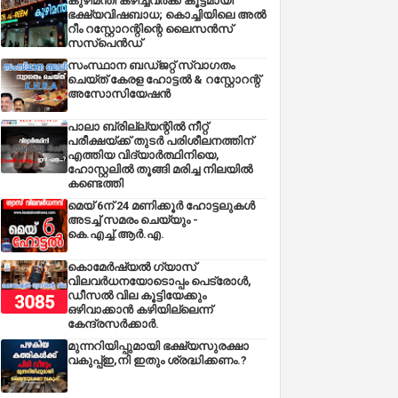
കുഴിമന്തി കഴിച്ചവർക്ക് കൂട്ടമായി
ഭക്ഷ്യവിഷബാധ; കൊച്ചിയിലെ അൽ
റീം റസ്റ്റോറന്റിന്റെ ലൈസൻസ്
സസ്പെൻഡ്
സംസ്ഥാന ബഡ്‌ജറ്റ് സ്വാഗതം
ചെയ്ത് കേരള ഹോട്ടൽ & റസ്റ്റോറന്റ്
അസോസിയേഷൻ
പാലാ ബ്രില്ല്യന്റിൽ നീറ്റ്
പരീക്ഷയ്ക്ക് തുടർ പരിശീലനത്തിന്
എത്തിയ വിദ്യാർത്ഥിനിയെ,
ഹോസ്റ്റലിൽ തൂങ്ങി മരിച്ച നിലയിൽ
കണ്ടെത്തി
മെയ് 6ന് 24 മണിക്കൂർ ഹോട്ടലുകൾ
അടച്ച് സമരം ചെയ്യും -
കെ.എച്ച്.ആർ.എ.
കൊമേർഷ്യൽ ഗ്യാസ്
വിലവർധനയോടൊപ്പം പെട്രോൾ,
ഡീസല്‍ വില കൂട്ടിയേക്കും
ഒഴിവാക്കാന്‍ കഴിയില്ലെന്ന്
കേന്ദ്രസര്‍ക്കാര്‍.
മുന്നറിയിപ്പുമായി ഭക്ഷ്യസുരക്ഷാ
വകുപ്പ്ഇ,നി ഇതും ശ്രദ്ധിക്കണം.?