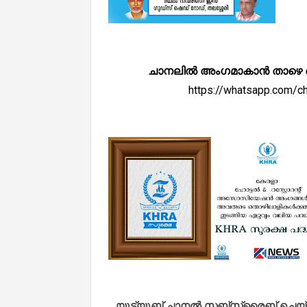
ചാനലിൽ അംഗമാകാൻ താഴെ കൊടുത
https://whatsapp.com
യൂട്യൂബ് ചാനൽ സബ്സ്ക്രൈബ് ചെയ്യുവ