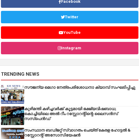
Facebook
Twitter
YouTube
Instagram
TRENDING NEWS
സൗജന്യ മെഗാ നേത്രപരിശോധനാ ക്യാമ്പ് സംഘടിപ്പിച്ചു
കുഴിമന്തി കഴിച്ചവർക്ക് കൂട്ടമായി ഭക്ഷ്യവിഷബാധ;
കൊച്ചിയിലെ അൽ റീം റസ്റ്റോറന്റിന്റെ ലൈസൻസ്
സസ്പെൻഡ്
സംസ്ഥാന ബഡ്‌ജറ്റ് സ്വാഗതം ചെയ്ത് കേരള ഹോട്ടൽ &
റസ്റ്റോറന്റ് അസോസിയേഷൻ