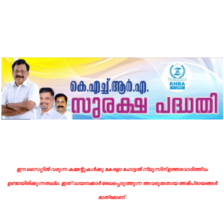
ഈ സൈറ്റിൽ വരുന്ന കമ്മന്റുകൾക്കു കേരളാ ഹോട്ടൽ ന്യൂസിന് ഉത്തരവാദിത്ത്വം
ഉണ്ടായിരിക്കുന്നതല്ല. ഇത് വായനക്കാർ രേഖപ്പെടുത്തുന്ന അവരുടേതായ അഭിപ്രായങ്ങൾ
മാത്രമാണ്.