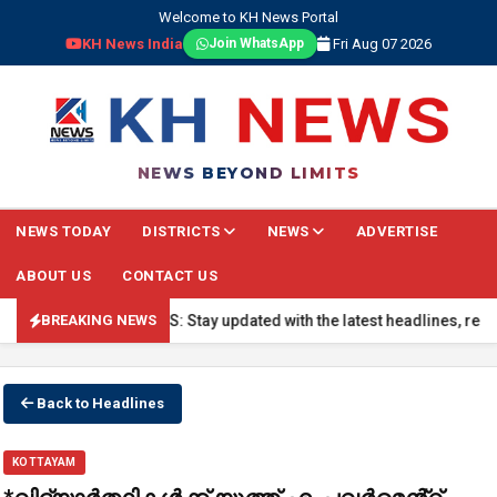
Welcome to KH News Portal
KH News India
Fri Aug 07 2026
Join WhatsApp
NEWS BEYOND LIMITS
NEWS TODAY
DISTRICTS
NEWS
ADVERTISE
ABOUT US
CONTACT US
 BREAKING NEWS: Stay updated with the latest headlines, real-time n
BREAKING NEWS
Back to Headlines
KOTTAYAM