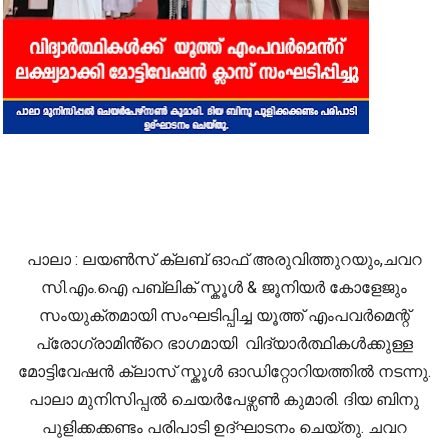
പാലാ : ലയൺസ് ക്ലബ് ഓഫ് അരുവിത്തുറയും,ചവറ
സി.എം.ഐ പബ്ലിക് സ്കൂൾ & ജൂനിയർ കോളേജും
സംയുക്തമായി സംഘടിപ്പിച്ച യൂത്ത് എംപവർമെന്റ്
പ്രോഗ്രാമിൻ്റെ ഭാഗമായി വിദ്യാർത്ഥികൾക്കുള്ള
മോട്ടിവേഷൻ ക്ലാസ് സ്കൂൾ ഓഡിറ്റോറിയത്തിൽ നടന്നു.
പാലാ മുനിസിപ്പൽ ചെയർപേഴ്സൺ കുമാരി. ദിയ ബിനു
പുളിക്കക്കണ്ടം പരിപാടി ഉദ്ഘാടനം ചെയ്തു. ചവറ