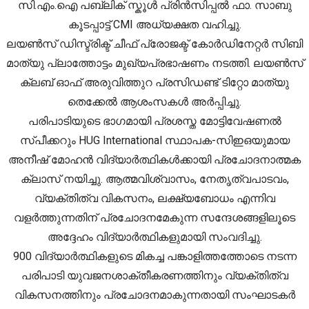
സി.എം.ഐ പബ്ലിക് സ്കൂൾ പ്രിൻസിപ്പൽ ഫാ. സാബു
കൂടപ്പാട്ട് CMI അധ്യക്ഷത വഹിച്ചു.
ലയൺസ് ഡിസ്ട്രിക്ട് ചീഫ് പ്രോജക്ട് കോർഡിനേറ്റർ സിബി
മാത്യു പ്ലാത്തോട്ടം മുഖ്യപ്രഭാഷണം നടത്തി. ലയൺസ്
ക്ലബ് ഓഫ് അരുവിത്തുറ പ്രസിഡണ്ട് ടിറ്റോ മാത്യു
തെക്കേൽ ആശംസകൾ അർപ്പിച്ചു.
പരിപാടിയുടെ ഭാഗമായി പ്രശസ്ത മോട്ടിവേഷണൽ
സ്പീക്കറും HUG International സ്ഥാപക-സിഇഒയുമായ
അനീഷ് മോഹൻ വിദ്യാർത്ഥികൾക്കായി പ്രചോദനാത്മക
ക്ലാസ് നയിച്ചു. ആത്മവിശ്വാസം, നേതൃത്വപാടവം,
വ്യക്തിത്വ വികസനം, ലക്ഷ്യബോധം എന്നിവ
വളർത്തുന്നതിന് പ്രചോദനമേകുന്ന സന്ദേശങ്ങളിലൂടെ
അദ്ദേഹം വിദ്യാർത്ഥികളുമായി സംവദിച്ചു.
900 വിദ്യാർത്ഥികളുടെ മികച്ച പങ്കാളിത്തത്തോടെ നടന്ന
പരിപാടി യുവജനശാക്തീകരണത്തിനും വ്യക്തിത്വ
വികസനത്തിനും പ്രചോദനമാകുന്നതായി സംഘാടകർ