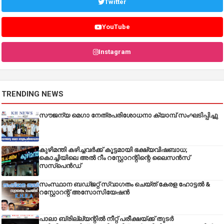
Twitter
YouTube
Instagram
TRENDING NEWS
സൗജന്യ മെഗാ നേത്രപരിശോധനാ ക്യാമ്പ് സംഘടിപ്പിച്ചു
കുഴിമന്തി കഴിച്ചവർക്ക് കൂട്ടമായി ഭക്ഷ്യവിഷബാധ;
കൊച്ചിയിലെ അൽ റീം റസ്റ്റോറന്റിന്റെ ലൈസൻസ്
സസ്പെൻഡ്
സംസ്ഥാന ബഡ്‌ജറ്റ് സ്വാഗതം ചെയ്ത് കേരള ഹോട്ടൽ &
റസ്റ്റോറന്റ് അസോസിയേഷൻ
പാലാ ബ്രില്ല്യന്റിൽ നീറ്റ് പരീക്ഷയ്ക്ക് തുടർ