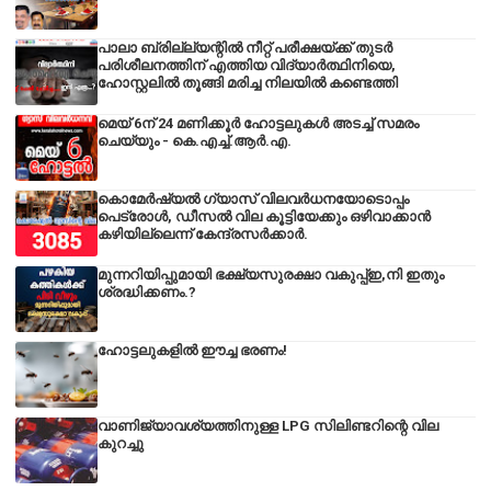
പാലാ ബ്രില്ല്യന്റിൽ നീറ്റ് പരീക്ഷയ്ക്ക് തുടർ
പരിശീലനത്തിന് എത്തിയ വിദ്യാർത്ഥിനിയെ,
ഹോസ്റ്റലിൽ തൂങ്ങി മരിച്ച നിലയിൽ കണ്ടെത്തി
മെയ് 6ന് 24 മണിക്കൂർ ഹോട്ടലുകൾ അടച്ച് സമരം
ചെയ്യും - കെ.എച്ച്.ആർ.എ.
കൊമേർഷ്യൽ ഗ്യാസ് വിലവർധനയോടൊപ്പം
പെട്രോൾ, ഡീസല്‍ വില കൂട്ടിയേക്കും ഒഴിവാക്കാന്‍
കഴിയില്ലെന്ന് കേന്ദ്രസര്‍ക്കാര്‍.
മുന്നറിയിപ്പുമായി ഭക്ഷ്യസുരക്ഷാ വകുപ്പ്ഇ,നി ഇതും
ശ്രദ്ധിക്കണം.?
ഹോട്ടലുകളിൽ ഈച്ച ഭരണം!
വാണിജ്യാവശ്യത്തിനുള്ള LPG സിലിണ്ടറിന്റെ വില
കുറച്ചു