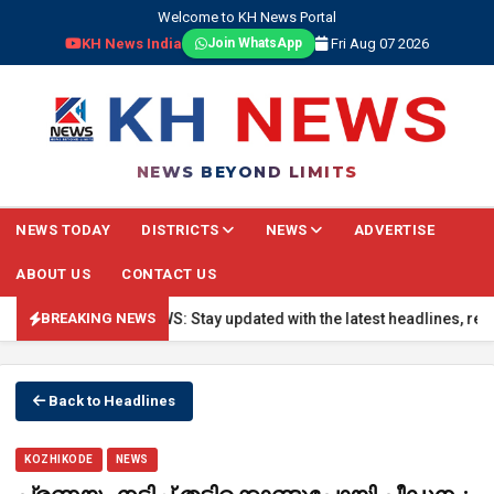
Welcome to KH News Portal
KH News India
Fri Aug 07 2026
Join WhatsApp
NEWS BEYOND LIMITS
NEWS TODAY
DISTRICTS
NEWS
ADVERTISE
ABOUT US
CONTACT US
🔴 BREAKING NEWS: Stay updated with the latest headlines, real-tim
BREAKING NEWS
Back to Headlines
KOZHIKODE
NEWS