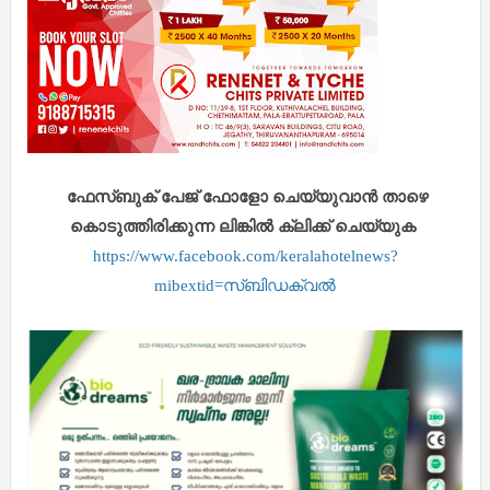
ഫേസ്ബുക് പേജ് ഫോളോ ചെയ്യുവാൻ താഴെ
കൊടുത്തിരിക്കുന്ന ലിങ്കിൽ ക്ലിക്ക് ചെയ്യുക
https://www.facebook.com/keralahotelnews?
mibextid=സ്‌ബിഡക്വൽ