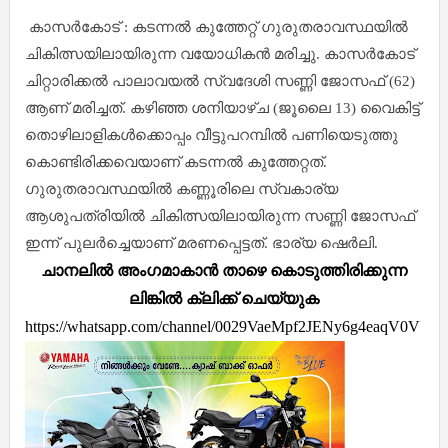
കാസർകോട് : കടന്നൽ കുത്തേറ്റ് ഗുരുതരാവസ്ഥയിൽ
ചികിത്സയിലായിരുന്ന വയോധികൻ മരിച്ചു. കാസർകോട്
ചിറ്റാരിക്കൽ പാലാവയൽ സ്വദേശി സണ്ണി ജോസഫ് (62)
ആണ് മരിച്ചത്. കഴിഞ്ഞ ശനിയാഴ്‌ച (ജൂലൈ 13) വൈകിട്ട്
തൊഴിലാളികൾക്കൊപ്പം വീട്ടുപറമ്പിൽ പണിയെടുത്തു
കൊണ്ടിരിക്കവെയാണ് കടന്നൽ കുത്തേറ്റത്.
ഗുരുതരാവസ്ഥയിൽ കണ്ണൂരിലെ സ്വകാര്യ
ആശുപത്രിയിൽ ചികിത്സയിലായിരുന്ന സണ്ണി ജോസഫ്
ഇന്ന് പുലർച്ചെയാണ് മരണപ്പെട്ടത്. ഭാര്യ ഷെർലി.
ചാനലിൽ അംഗമാകാൻ താഴെ കൊടുത്തിരിക്കുന്ന
ലിങ്കിൽ ക്ലിക്ക് ചെയ്യുക
https://whatsapp.com/channel/0029VaeMpf2JENy6g4eaqV0V