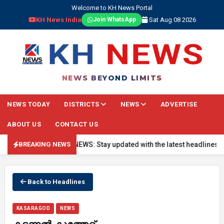
Welcome to KH News Portal
KH News India
Sat Aug 08 2026
Join WhatsApp
NEWS BEYOND LIMITS
NEWS TODAY
DISTRICTS
NEWS
ADVERTISE
ABOUT US
CONTACT US
🔴 BREAKING NEWS: Stay updated with the latest headlines, real-
BREAKING NEWS
Back to Headlines
KASARAGOD
NEWS