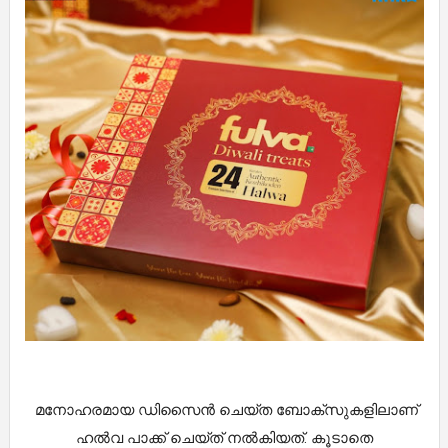
മനോഹരമായ ഡിസൈൻ ചെയ്ത ബോക്സുകളിലാണ്
ഹൽവ പാക്ക് ചെയ്ത് നൽകിയത്. കൂടാതെ