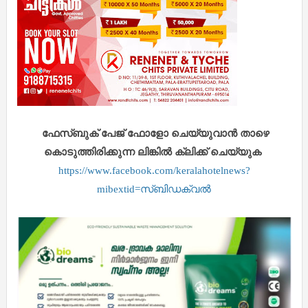
ഫേസ്ബുക് പേജ് ഫോളോ ചെയ്യുവാൻ താഴെ
കൊടുത്തിരിക്കുന്ന ലിങ്കിൽ ക്ലിക്ക് ചെയ്യുക
https://www.facebook.com/keralahotelnews?
mibextid=സ്‌ബിഡക്വൽ