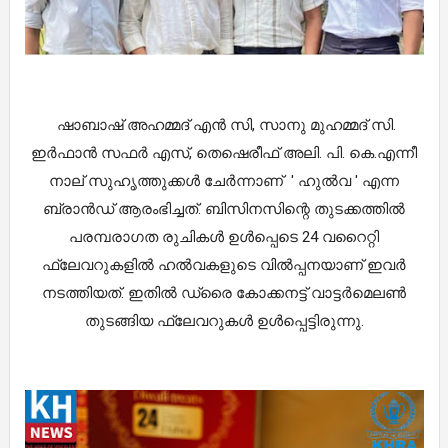
ഷാബാഷ് അഹമ്മദ് എൻ സി, സാനു മുഹമ്മദ് സി.
ഇർഫാൻ സഫർ എസ്, തെഷെരീഫ് അലി. പി. കെ.എന്നീ
നാല് സുഹൃത്തുക്കൾ ചേർന്നാണ് ' ഹുൽവ ' എന്ന
ബ്രാൻഡ് ആരംഭിച്ചത്. ബിസിനസിന്റെ തുടക്കത്തിൽ
പരമ്പരാഗത രുചികൾ ഉൾപ്പെടെ 24 വറൈറ്റി
ഫ്ലേവറുകളിൽ ഹൽവകളുടെ വിൽപ്പനയാണ് ഇവർ
നടത്തിയത്. ഇതിൽ ഡ്രൈ കോക്കനട്ട് വാട്ടർമെലൺ
തുടങ്ങിയ ഫ്ലേവറുകൾ ഉൾപ്പെട്ടിരുന്നു.