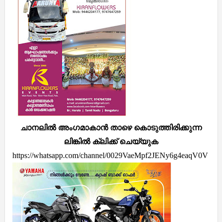
ചാനലിൽ അംഗമാകാൻ താഴെ കൊടുത്തിരിക്കുന്ന
ലിങ്കിൽ ക്ലിക്ക് ചെയ്യുക
https://whatsapp.com/channel/0029VaeMpf2JENy6g4eaqV0V