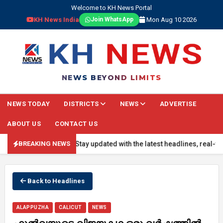
Welcome to KH News Portal
KH News India
Mon Aug 10 2026
Join WhatsApp
NEWS BEYOND LIMITS
NEWS TODAY
DISTRICTS
NEWS
ADVERTISE
ABOUT US
CONTACT US
ING NEWS: Stay updated with the latest headlines, real-time nationa
BREAKING NEWS
Back to Headlines
ALAPPUZHA
CALICUT
NEWS