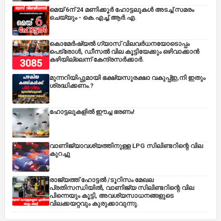
മെയ് 6ന് 24 മണിക്കൂർ ഹോട്ടലുകൾ അടച്ച് സമരം
ചെയ്യും - കെ.എച്ച്.ആർ.എ.
കൊമേർഷ്യൽ ഗ്യാസ് വിലവർധനയോടൊപ്പം
പെട്രോൾ, ഡീസല്‍ വില കൂട്ടിയേക്കും ഒഴിവാക്കാന്‍
കഴിയില്ലെന്ന് കേന്ദ്രസര്‍ക്കാര്‍.
മുന്നറിയിപ്പുമായി ഭക്ഷ്യസുരക്ഷാ വകുപ്പ്ഇ,നി ഇതും
ശ്രദ്ധിക്കണം.?
ഹോട്ടലുകളിൽ ഈച്ച ഭരണം!
വാണിജ്യാവശ്യത്തിനുള്ള LPG സിലിണ്ടറിന്റെ വില
കുറച്ചു
രാജ്യത്ത് ഹോട്ടൽ /ടൂറിസം മേഖല
പ്രതിസന്ധിയിൽ, വാണിജ്യ സിലിണ്ടറിന്റെ വില
പിന്നെയും കൂട്ടി, അവശ്യസാധനങ്ങളുടെ
വിലക്കയറ്റവും കുരുക്കാവുന്നു.