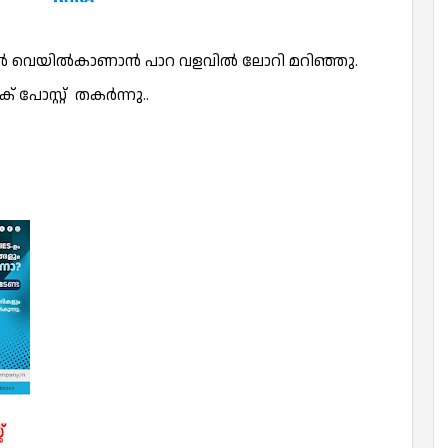
 റൂട്ടിൽ വെയിൽകാണാൻ പാറ വളവിൽ ലോറി മറിഞ്ഞു.
ിക് പോസ്റ്റ് തകർന്നു..