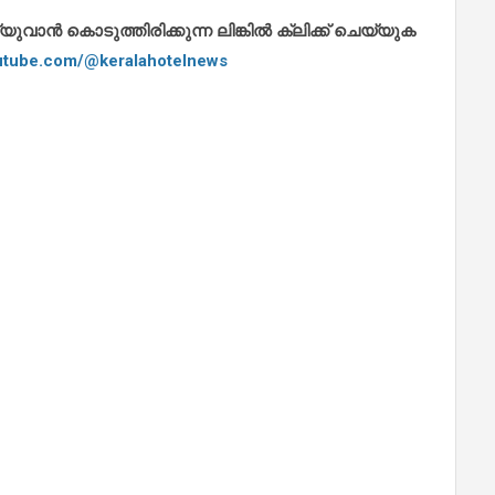
ാൻ കൊടുത്തിരിക്കുന്ന ലിങ്കിൽ ക്ലിക്ക് ചെയ്യുക
outube.com/@keralahotelnews