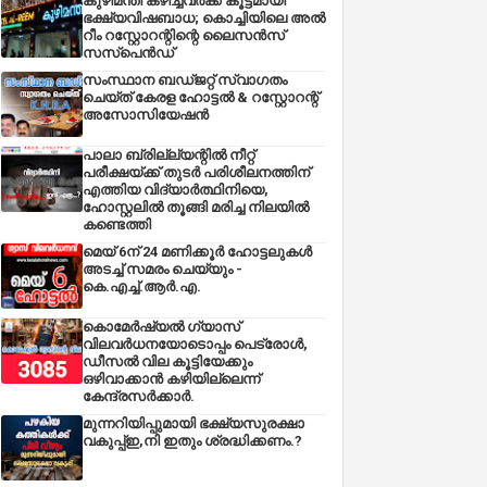
കുഴിമന്തി കഴിച്ചവർക്ക് കൂട്ടമായി
ഭക്ഷ്യവിഷബാധ; കൊച്ചിയിലെ അൽ
റീം റസ്റ്റോറന്റിന്റെ ലൈസൻസ്
സസ്പെൻഡ്
സംസ്ഥാന ബഡ്‌ജറ്റ് സ്വാഗതം
ചെയ്ത് കേരള ഹോട്ടൽ & റസ്റ്റോറന്റ്
അസോസിയേഷൻ
പാലാ ബ്രില്ല്യന്റിൽ നീറ്റ്
പരീക്ഷയ്ക്ക് തുടർ പരിശീലനത്തിന്
എത്തിയ വിദ്യാർത്ഥിനിയെ,
ഹോസ്റ്റലിൽ തൂങ്ങി മരിച്ച നിലയിൽ
കണ്ടെത്തി
മെയ് 6ന് 24 മണിക്കൂർ ഹോട്ടലുകൾ
അടച്ച് സമരം ചെയ്യും -
കെ.എച്ച്.ആർ.എ.
കൊമേർഷ്യൽ ഗ്യാസ്
വിലവർധനയോടൊപ്പം പെട്രോൾ,
ഡീസല്‍ വില കൂട്ടിയേക്കും
ഒഴിവാക്കാന്‍ കഴിയില്ലെന്ന്
കേന്ദ്രസര്‍ക്കാര്‍.
മുന്നറിയിപ്പുമായി ഭക്ഷ്യസുരക്ഷാ
വകുപ്പ്ഇ,നി ഇതും ശ്രദ്ധിക്കണം.?