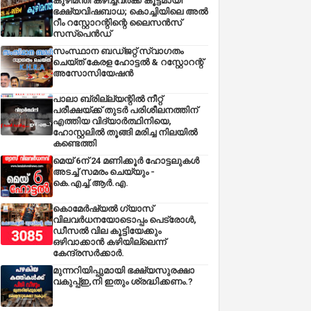
കുഴിമന്തി കഴിച്ചവർക്ക് കൂട്ടമായി
ഭക്ഷ്യവിഷബാധ; കൊച്ചിയിലെ അൽ
റീം റസ്റ്റോറന്റിന്റെ ലൈസൻസ്
സസ്പെൻഡ്
സംസ്ഥാന ബഡ്‌ജറ്റ് സ്വാഗതം
ചെയ്ത് കേരള ഹോട്ടൽ & റസ്റ്റോറന്റ്
അസോസിയേഷൻ
പാലാ ബ്രില്ല്യന്റിൽ നീറ്റ്
പരീക്ഷയ്ക്ക് തുടർ പരിശീലനത്തിന്
എത്തിയ വിദ്യാർത്ഥിനിയെ,
ഹോസ്റ്റലിൽ തൂങ്ങി മരിച്ച നിലയിൽ
കണ്ടെത്തി
മെയ് 6ന് 24 മണിക്കൂർ ഹോട്ടലുകൾ
അടച്ച് സമരം ചെയ്യും -
കെ.എച്ച്.ആർ.എ.
കൊമേർഷ്യൽ ഗ്യാസ്
വിലവർധനയോടൊപ്പം പെട്രോൾ,
ഡീസല്‍ വില കൂട്ടിയേക്കും
ഒഴിവാക്കാന്‍ കഴിയില്ലെന്ന്
കേന്ദ്രസര്‍ക്കാര്‍.
മുന്നറിയിപ്പുമായി ഭക്ഷ്യസുരക്ഷാ
വകുപ്പ്ഇ,നി ഇതും ശ്രദ്ധിക്കണം.?