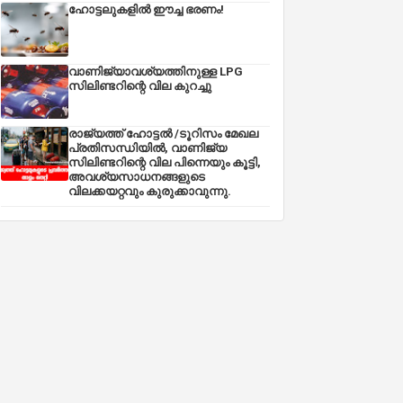
ഹോട്ടലുകളിൽ ഈച്ച ഭരണം!
വാണിജ്യാവശ്യത്തിനുള്ള LPG
സിലിണ്ടറിന്റെ വില കുറച്ചു
രാജ്യത്ത് ഹോട്ടൽ /ടൂറിസം മേഖല
പ്രതിസന്ധിയിൽ, വാണിജ്യ
സിലിണ്ടറിന്റെ വില പിന്നെയും കൂട്ടി,
അവശ്യസാധനങ്ങളുടെ
വിലക്കയറ്റവും കുരുക്കാവുന്നു.