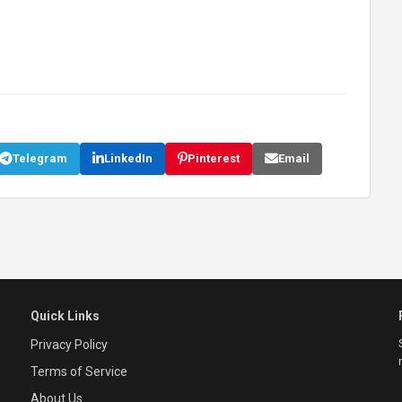
Telegram
LinkedIn
Pinterest
Email
Quick Links
Privacy Policy
Terms of Service
About Us