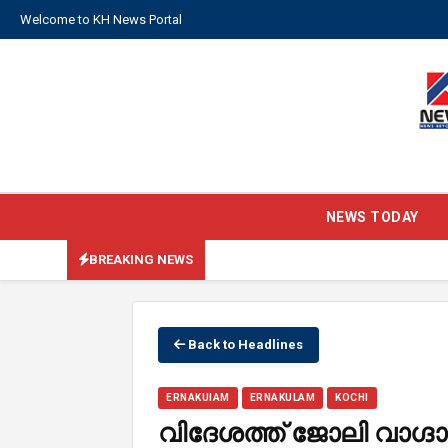
Welcome to KH News Portal
NEWS TODAY
BREAKING NEWS
Back to Headlines
ERNAKUIAM
ERNAKULAM
KOCHI
വി​ദേ​ശ​ത്ത് ജോ​ലി വാ​ഗ്ദാ