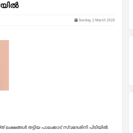
ി​യി​ൽ
Sunday, 2 March 2025
് ല​ക്ഷ​ങ്ങ​ൾ ത​ട്ടി​യ പാ​ല​ക്കാ​ട് സ്വ​ദേ​ശി​നി പി​ടി​യി​ൽ.