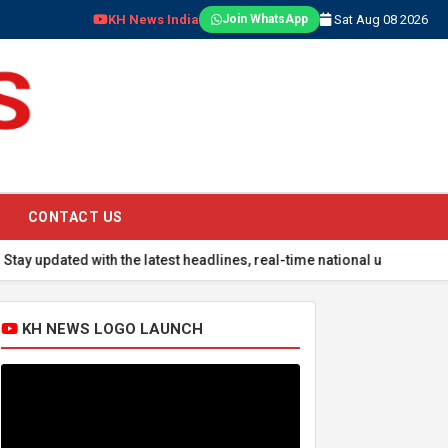
KH News India
Sat Aug 08 2026
Join WhatsApp
CONTACT US
d with the latest headlines, real-time national updates, global eve
KH NEWS LOGO LAUNCH