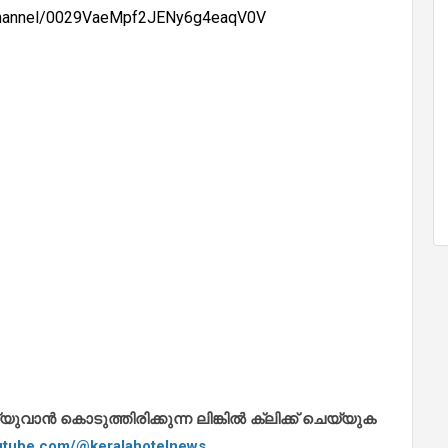
/channel/0029VaeMpf2JENy6g4eaqV0V
ാൻ കൊടുത്തിരിക്കുന്ന ലിങ്കിൽ ക്ലിക്ക് ചെയ്യുക
outube.com/@keralahotelnews