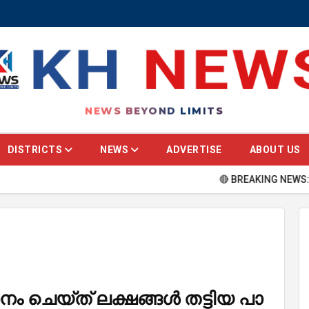
NEWS BEYOND LIMITS
DISTRICTS
NEWS
ADVERTISE
ABOUT US
🔴 BREAKING NEWS: Stay update
​നം ചെ​യ്ത് ല​ക്ഷ​ങ്ങ​ൾ ത​ട്ടി​യ പാ​