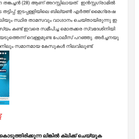
ത​ങ്ക​ച്ച​ൻ (28) ആ​ണ് അ​റ​സ്റ്റി​ലാ​യ​ത്. ഇ​ൻ​സ്റ്റ​ഗ്രാ​മി​ൽ
​ട്ടി​പ്പ്. ഇ​ട​പ്പ​ള്ളി​യി​ലെ ബി​ല്യ​ൺ എ​ർ​ത്ത് മൈ​ഗ്രേ​ഷ​
​യും സ്ഥി​ര താ​മ​സ​വും വാ​ഗ്ദാ​നം ചെ​യ്താ​യി​രു​ന്നു ഇ​
​സ്യം ക​ണ്ട് ഇ​വ​രെ സ​മീ​പി​ച്ച മൊ​ത​ക്ക​ര സ്വ​ദേ​ശി​നി​യി​
​യെ​ടു​ത്തെ​ന്ന് വെ​ള്ള​മു​ണ്ട പോ​ലീ​സ് പ​റ​ഞ്ഞു. അ​ർ​ച്ച​ന​യു​
ഷ​നി​ലും സ​മാ​ന​മാ​യ കേ​സു​ക​ൾ നി​ല​വി​ലു​ണ്ട്.
്തിരിക്കുന്ന ലിങ്കിൽ ക്ലിക്ക് ചെയ്യുക