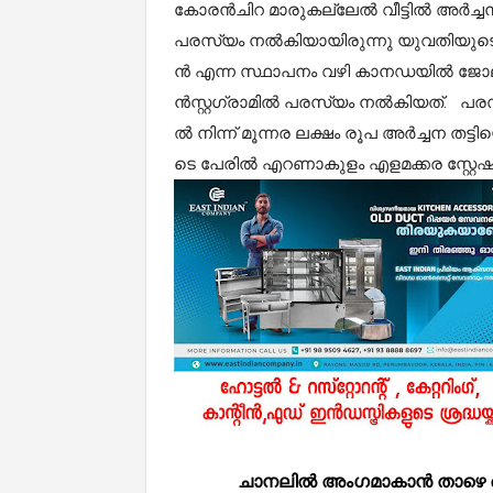
കോ​ര​ൻ​ചി​റ മാ​രു​ക​ല്ലേ​ൽ വീ​ട്ടി​ൽ അ​ർ​ച്ച​ന 
പ​ര​സ്യം ന​ൽ​കി​യാ​യി​രു​ന്നു യു​വ​തി​യു​ടെ ത
ൻ എ​ന്ന സ്ഥാ​പ​നം വ​ഴി കാ​ന​ഡ​യി​ല്‍ ജോ​ലി
ന്‍​സ്റ്റ​ഗ്രാ​മി​ൽ പ​ര​സ്യം ന​ൽ​കി​യ​ത്.‌ പ​ര
ൽ നി​ന്ന് മൂ​ന്ന​ര ല​ക്ഷം രൂ​പ അ​ർ​ച്ച​ന ത​ട്ടി
ടെ പേ​രി​ൽ എ​റ​ണാ​കു​ളം എ​ള​മ​ക്ക​ര സ്റ്റേ​
ചാനലിൽ അംഗമാകാൻ താഴെ കൊടുത