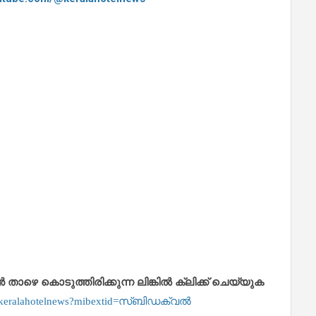
െ കൊടുത്തിരിക്കുന്ന ലിങ്കിൽ ക്ലിക്ക് ചെയ്യുക
m/keralahotelnews?mibextid=സ്‌ബിഡക്വൽ