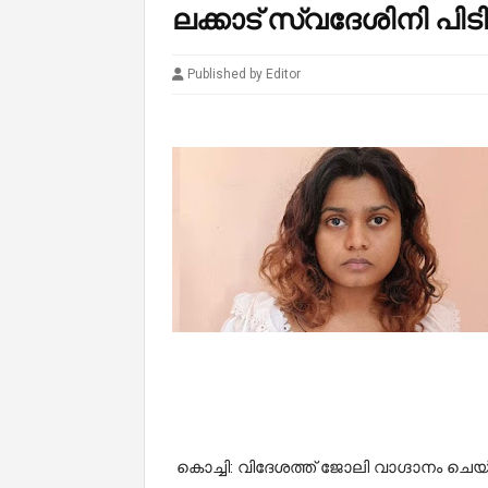
ല​ക്കാ​ട് സ്വ​ദേ​ശി​നി പി​ട
Published by Editor
കൊ​ച്ചി: വി​ദേ​ശ​ത്ത് ജോ​ലി വാ​ഗ്ദാ​നം ചെ​യ്ത