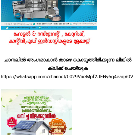
ചാനലിൽ അംഗമാകാൻ താഴെ കൊടുത്തിരിക്കുന്ന ലിങ്കിൽ
ക്ലിക്ക് ചെയ്യുക
https://whatsapp.com/channel/0029VaeMpf2JENy6g4eaqV0V