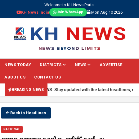
Welcome to KH News Portal
KH News India
Mon Aug 10 2026
Join WhatsApp
NEWS BEYOND LIMITS
NEWS TODAY
DISTRICTS
NEWS
ADVERTISE
ABOUT US
CONTACT US
🔴 BREAKING NEWS: Stay updated with the latest headlines, real-ti
BREAKING NEWS
Back to Headlines
NATIONAL