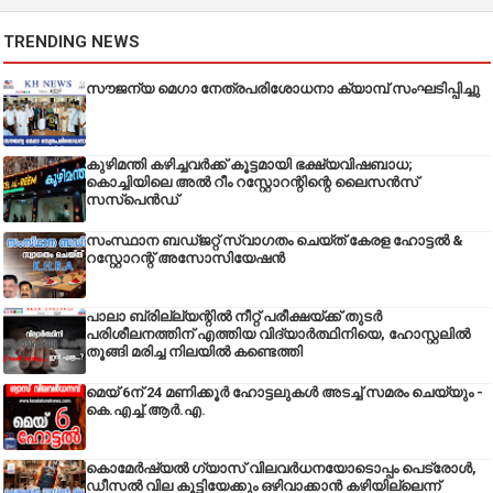
TRENDING NEWS
സൗജന്യ മെഗാ നേത്രപരിശോധനാ ക്യാമ്പ് സംഘടിപ്പിച്ചു
കുഴിമന്തി കഴിച്ചവർക്ക് കൂട്ടമായി ഭക്ഷ്യവിഷബാധ;
കൊച്ചിയിലെ അൽ റീം റസ്റ്റോറന്റിന്റെ ലൈസൻസ്
സസ്പെൻഡ്
സംസ്ഥാന ബഡ്‌ജറ്റ് സ്വാഗതം ചെയ്ത് കേരള ഹോട്ടൽ &
റസ്റ്റോറന്റ് അസോസിയേഷൻ
പാലാ ബ്രില്ല്യന്റിൽ നീറ്റ് പരീക്ഷയ്ക്ക് തുടർ
പരിശീലനത്തിന് എത്തിയ വിദ്യാർത്ഥിനിയെ, ഹോസ്റ്റലിൽ
തൂങ്ങി മരിച്ച നിലയിൽ കണ്ടെത്തി
മെയ് 6ന് 24 മണിക്കൂർ ഹോട്ടലുകൾ അടച്ച് സമരം ചെയ്യും -
കെ.എച്ച്.ആർ.എ.
കൊമേർഷ്യൽ ഗ്യാസ് വിലവർധനയോടൊപ്പം പെട്രോൾ,
ഡീസല്‍ വില കൂട്ടിയേക്കും ഒഴിവാക്കാന്‍ കഴിയില്ലെന്ന്