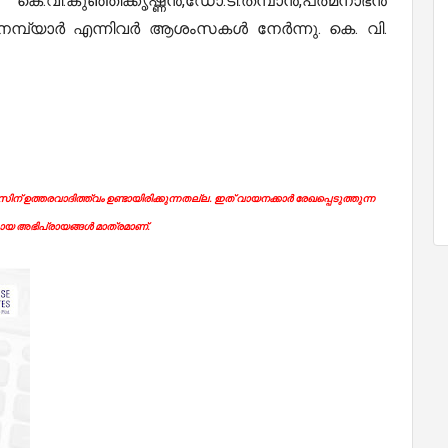
വി.കുഞ്ഞിക്കൃഷ്ണൻ,ഡോ.ടി.തമ്പാൻ,പത്മനാഭൻ
 നമ്പ്യാർ എന്നിവർ ആശംസകൾ നേർന്നു. കെ. വി.
ന് ഉത്തരവാദിത്ത്വം ഉണ്ടായിരിക്കുന്നതല്ല. ഇത് വായനക്കാർ രേഖപ്പെടുത്തുന്ന
യ അഭിപ്രായങ്ങൾ മാത്രമാണ്.