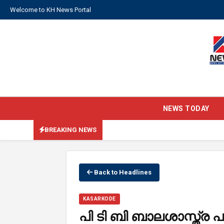
Welcome to KH News Portal
NEWS TODAY
BREAKING NEWS
Back to Headlines
KASARKODE
പി ടി ബി ബാലശാസ്ത്ര പ