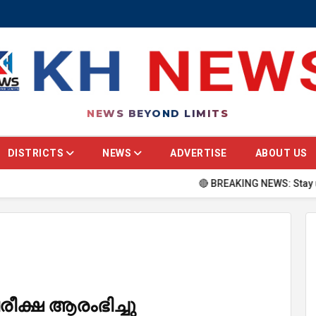
NEWS BEYOND LIMITS
DISTRICTS
NEWS
ADVERTISE
ABOUT US
🔴 BREAKING NEWS: Stay updated with 
രീക്ഷ ആരംഭിച്ചു