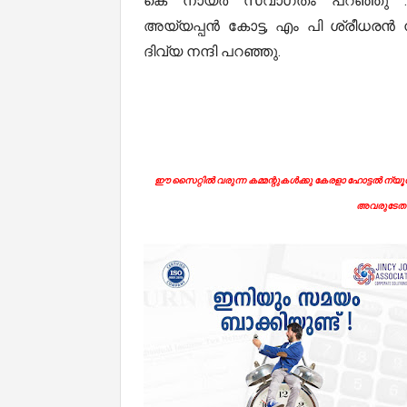
കെ നായർ സ്വാഗതം പറഞ്ഞു . കെ.
അയ്യപ്പൻ കോട്ട, എം പി ശ്രീധരൻ
ദിവ്യ നന്ദി പറഞ്ഞു.
ഈ സൈറ്റിൽ വരുന്ന കമ്മന്റുകൾക്കു കേരളാ ഹോട്ടൽ ന്യൂസി
അവരുടേതാ