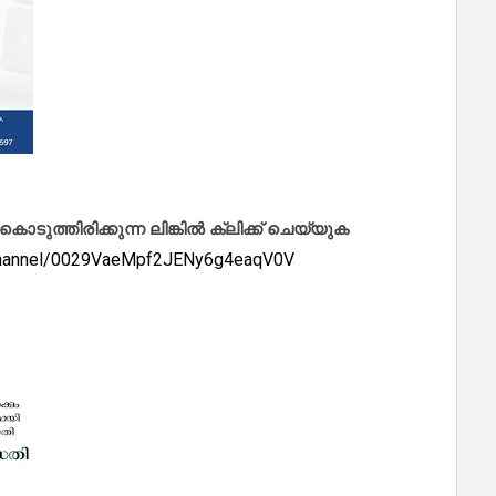
ത്തിരിക്കുന്ന ലിങ്കിൽ ക്ലിക്ക് ചെയ്യുക
/channel/0029VaeMpf2JENy6g4eaqV0V