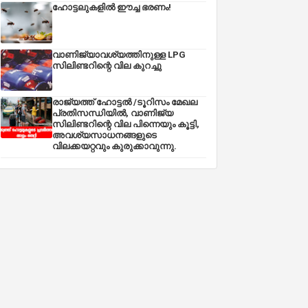
ഹോട്ടലുകളിൽ ഈച്ച ഭരണം!
വാണിജ്യാവശ്യത്തിനുള്ള LPG
സിലിണ്ടറിന്റെ വില കുറച്ചു
രാജ്യത്ത് ഹോട്ടൽ /ടൂറിസം മേഖല
പ്രതിസന്ധിയിൽ, വാണിജ്യ
സിലിണ്ടറിന്റെ വില പിന്നെയും കൂട്ടി,
അവശ്യസാധനങ്ങളുടെ
വിലക്കയറ്റവും കുരുക്കാവുന്നു.