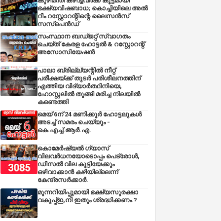
കുഴിമന്തി കഴിച്ചവർക്ക് കൂട്ടമായി
ഭക്ഷ്യവിഷബാധ; കൊച്ചിയിലെ അൽ
റീം റസ്റ്റോറന്റിന്റെ ലൈസൻസ്
സസ്പെൻഡ്
സംസ്ഥാന ബഡ്‌ജറ്റ് സ്വാഗതം
ചെയ്ത് കേരള ഹോട്ടൽ & റസ്റ്റോറന്റ്
അസോസിയേഷൻ
പാലാ ബ്രില്ല്യന്റിൽ നീറ്റ്
പരീക്ഷയ്ക്ക് തുടർ പരിശീലനത്തിന്
എത്തിയ വിദ്യാർത്ഥിനിയെ,
ഹോസ്റ്റലിൽ തൂങ്ങി മരിച്ച നിലയിൽ
കണ്ടെത്തി
മെയ് 6ന് 24 മണിക്കൂർ ഹോട്ടലുകൾ
അടച്ച് സമരം ചെയ്യും -
കെ.എച്ച്.ആർ.എ.
കൊമേർഷ്യൽ ഗ്യാസ്
വിലവർധനയോടൊപ്പം പെട്രോൾ,
ഡീസല്‍ വില കൂട്ടിയേക്കും
ഒഴിവാക്കാന്‍ കഴിയില്ലെന്ന്
കേന്ദ്രസര്‍ക്കാര്‍.
മുന്നറിയിപ്പുമായി ഭക്ഷ്യസുരക്ഷാ
വകുപ്പ്ഇ,നി ഇതും ശ്രദ്ധിക്കണം.?