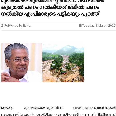
മുണ്ടക്കൈ-ചൂരൽമല ദുരന്തം: CMRDFലേക്ക്
കൂടുതൽ പണം നൽകിയത് ജലീൽ; പണം
നല്‍കിയ എംപിമാരുടെ പട്ടികയും പുറത്ത്
Published by Editor
Tuesday, 3 March 2026
കൊച്ചി: മുണ്ടക്കൈ-ചൂരല്‍മല ദുരന്തബാധിതര്‍ക്കായി
സമാഹരിച്ച മുഖ്യമന്ത്രിയുടെ ദുരിതാശ്വാസ നിധിയിലേക്ക്