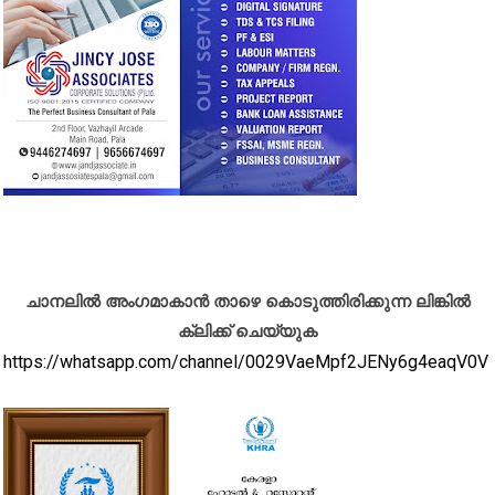
ചാനലിൽ അംഗമാകാൻ താഴെ കൊടുത്തിരിക്കുന്ന ലിങ്കിൽ
ക്ലിക്ക് ചെയ്യുക
https://whatsapp.com/channel/0029VaeMpf2JENy6g4eaqV0V