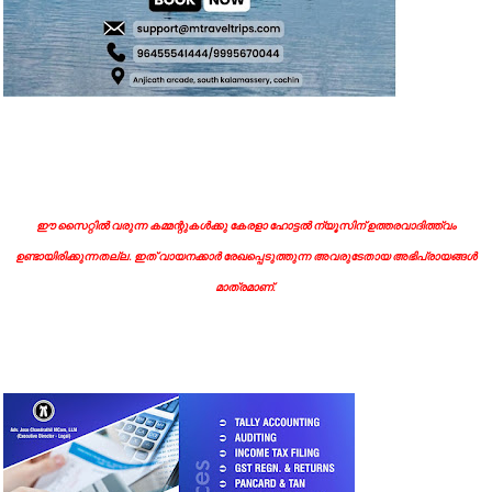
ഈ സൈറ്റിൽ വരുന്ന കമ്മന്റുകൾക്കു കേരളാ ഹോട്ടൽ ന്യൂസിന് ഉത്തരവാദിത്ത്വം
ഉണ്ടായിരിക്കുന്നതല്ല. ഇത് വായനക്കാർ രേഖപ്പെടുത്തുന്ന അവരുടേതായ അഭിപ്രായങ്ങൾ
മാത്രമാണ്.