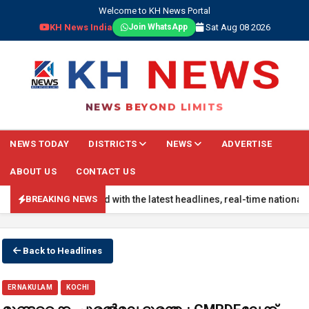
Welcome to KH News Portal
KH News India
Sat Aug 08 2026
Join WhatsApp
NEWS BEYOND LIMITS
NEWS TODAY
DISTRICTS
NEWS
ADVERTISE
ABOUT US
CONTACT US
Stay updated with the latest headlines, real-time national updates, 
BREAKING NEWS
Back to Headlines
ERNAKULAM
KOCHI