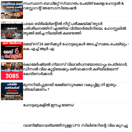
സംസ്ഥാന ബഡ്‌ജറ്റ് സ്വാഗതം ചെയ്ത് കേരള ഹോട്ടൽ &
റസ്റ്റോറന്റ് അസോസിയേഷൻ
പാലാ ബ്രില്ല്യന്റിൽ നീറ്റ് പരീക്ഷയ്ക്ക് തുടർ
പരിശീലനത്തിന് എത്തിയ വിദ്യാർത്ഥിനിയെ, ഹോസ്റ്റലിൽ
തൂങ്ങി മരിച്ച നിലയിൽ കണ്ടെത്തി
മെയ് 6ന് 24 മണിക്കൂർ ഹോട്ടലുകൾ അടച്ച് സമരം ചെയ്യും -
കെ.എച്ച്.ആർ.എ.
കൊമേർഷ്യൽ ഗ്യാസ് വിലവർധനയോടൊപ്പം പെട്രോൾ,
ഡീസല്‍ വില കൂട്ടിയേക്കും ഒഴിവാക്കാന്‍ കഴിയില്ലെന്ന്
കേന്ദ്രസര്‍ക്കാര്‍.
മുന്നറിയിപ്പുമായി ഭക്ഷ്യസുരക്ഷാ വകുപ്പ്ഇ,നി ഇതും
ശ്രദ്ധിക്കണം.?
ഹോട്ടലുകളിൽ ഈച്ച ഭരണം!
വാണിജ്യാവശ്യത്തിനുള്ള LPG സിലിണ്ടറിന്റെ വില കുറച്ചു