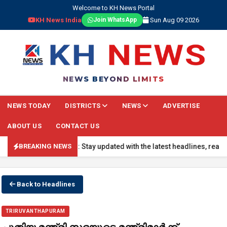
Welcome to KH News Portal
KH News India
Sun Aug 09 2026
Join WhatsApp
NEWS BEYOND LIMITS
NEWS TODAY
DISTRICTS
NEWS
ADVERTISE
ABOUT US
CONTACT US
REAKING NEWS: Stay updated with the latest headlines, real-time nat
BREAKING NEWS
Back to Headlines
TRIRUVANTHAPURAM