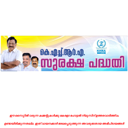
ഈ സൈറ്റിൽ വരുന്ന കമ്മന്റുകൾക്കു കേരളാ ഹോട്ടൽ ന്യൂസിന് ഉത്തരവാദിത്ത്വം
ഉണ്ടായിരിക്കുന്നതല്ല. ഇത് വായനക്കാർ രേഖപ്പെടുത്തുന്ന അവരുടേതായ അഭിപ്രായങ്ങൾ