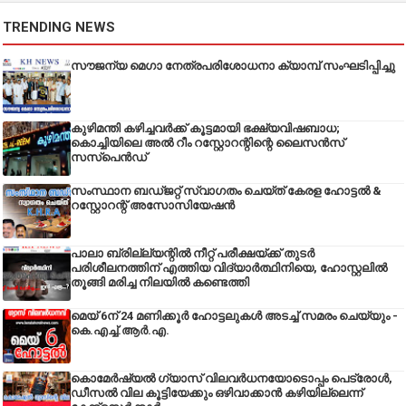
TRENDING NEWS
സൗജന്യ മെഗാ നേത്രപരിശോധനാ ക്യാമ്പ് സംഘടിപ്പിച്ചു
കുഴിമന്തി കഴിച്ചവർക്ക് കൂട്ടമായി ഭക്ഷ്യവിഷബാധ;
കൊച്ചിയിലെ അൽ റീം റസ്റ്റോറന്റിന്റെ ലൈസൻസ്
സസ്പെൻഡ്
സംസ്ഥാന ബഡ്‌ജറ്റ് സ്വാഗതം ചെയ്ത് കേരള ഹോട്ടൽ &
റസ്റ്റോറന്റ് അസോസിയേഷൻ
പാലാ ബ്രില്ല്യന്റിൽ നീറ്റ് പരീക്ഷയ്ക്ക് തുടർ
പരിശീലനത്തിന് എത്തിയ വിദ്യാർത്ഥിനിയെ, ഹോസ്റ്റലിൽ
തൂങ്ങി മരിച്ച നിലയിൽ കണ്ടെത്തി
മെയ് 6ന് 24 മണിക്കൂർ ഹോട്ടലുകൾ അടച്ച് സമരം ചെയ്യും -
കെ.എച്ച്.ആർ.എ.
കൊമേർഷ്യൽ ഗ്യാസ് വിലവർധനയോടൊപ്പം പെട്രോൾ,
ഡീസല്‍ വില കൂട്ടിയേക്കും ഒഴിവാക്കാന്‍ കഴിയില്ലെന്ന്