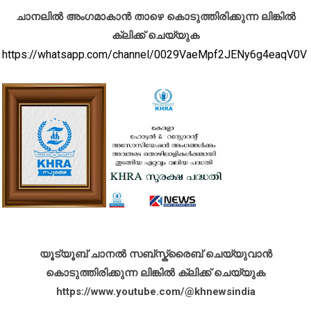
ചാനലിൽ അംഗമാകാൻ താഴെ കൊടുത്തിരിക്കുന്ന ലിങ്കിൽ
ക്ലിക്ക് ചെയ്യുക
https://whatsapp.com/channel/0029VaeMpf2JENy6g4eaqV0V
യൂട്യൂബ് ചാനൽ സബ്സ്ക്രൈബ് ചെയ്യുവാൻ
കൊടുത്തിരിക്കുന്ന ലിങ്കിൽ ക്ലിക്ക് ചെയ്യുക
https://www.youtube.com/@khnewsindia