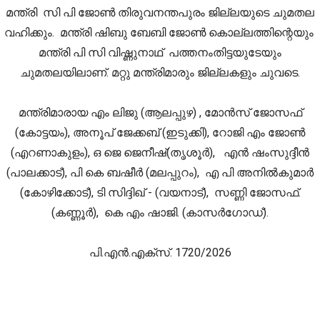
മന്ത്രി സി പി ജോൺ തിരുവനന്തപുരം ജില്ലയുടെ ചുമതല
വഹിക്കും. മന്ത്രി ഷിബു ബേബി ജോൺ കൊല്ലത്തിന്റെയും
മന്ത്രി പി സി വിഷ്ണുനാഥ് പത്തനംതിട്ടയുടേയും
ചുമതലയിലാണ്. മറ്റു മന്ത്രിമാരും ജില്ലകളും ചുവടെ.
മന്ത്രിമാരായ എം ലിജു (ആലപ്പുഴ) , മോൻസ് ജോസഫ്
(കോട്ടയം), അനൂപ് ജേക്കബ് (ഇടുക്കി), റോജി എം ജോൺ
(എറണാകുളം), ഒ ജെ ജെനീഷ്(തൃശൂർ), എൻ ഷംസുദ്ദീൻ
(പാലക്കാട്), പി കെ ബഷീർ (മലപ്പുറം), എ പി അനിൽകുമാർ
(കോഴിക്കോട്), ടി സിദ്ദിഖ് - (വയനാട്), സണ്ണി ജോസഫ്.
(കണ്ണൂർ), കെ എം ഷാജി. (കാസർഗോഡ്).
പി.എൻ.എക്‌സ്. 1720/2026