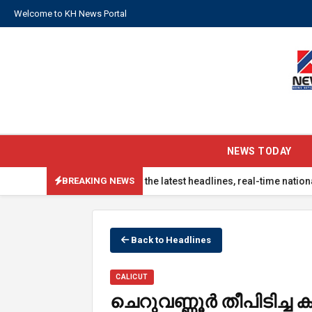
Welcome to KH News Portal
NEWS TODAY
updated with the latest headlines, real-time national updates, glob
BREAKING NEWS
Back to Headlines
CALICUT
ചെറുവണ്ണൂർ തീപിടിച്ച 