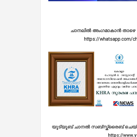
ചാനലിൽ അംഗമാകാൻ താഴെ കൊടു
https://whatsapp.com
യൂട്യൂബ് ചാനൽ സബ്സ്ക്രൈബ് ചെയ്യുവ
https://www