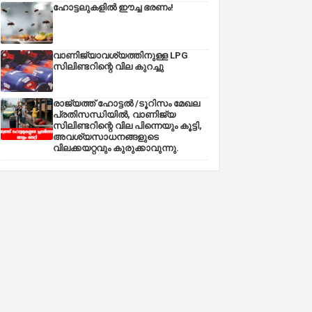
ഹോട്ടലുകളിൽ ഈച്ച ഭരണം!
വാണിജ്യാവശ്യത്തിനുള്ള LPG
സിലിണ്ടറിന്റെ വില കുറച്ചു
രാജ്യത്ത് ഹോട്ടൽ /ടൂറിസം മേഖല
പ്രതിസന്ധിയിൽ, വാണിജ്യ
സിലിണ്ടറിന്റെ വില പിന്നെയും കൂട്ടി,
അവശ്യസാധനങ്ങളുടെ
വിലക്കയറ്റവും കുരുക്കാവുന്നു.