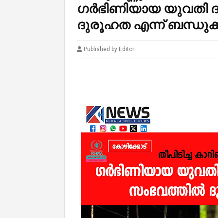
ഗർഭിണിയായ യുവതി ദാ
ദുരൂഹത എന്ന് ബന്ധുക
Published by Editor