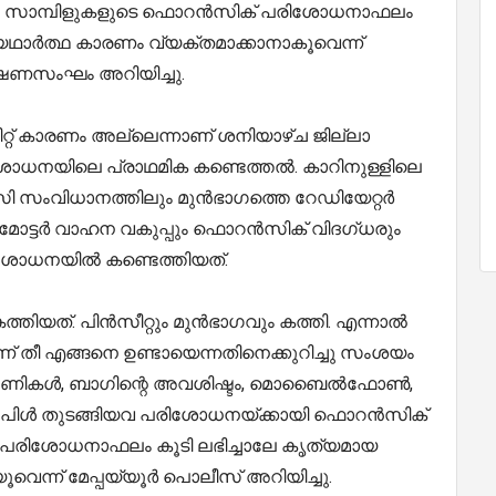
ച്ച സാമ്പിളുകളുടെ ഫൊറൻസിക് പരിശോധനാഫലം
 യഥാർത്ഥ കാരണം വ്യക്തമാക്കാനാകൂവെന്ന്
ണസംഘം അറിയിച്ചു.
്റ് കാരണം അല്ലെന്നാണ് ശനിയാഴ്ച ജില്ലാ
ധനയിലെ പ്രാഥമിക കണ്ടെത്തൽ. കാറിനുള്ളിലെ
എസി സംവിധാനത്തിലും മുൻഭാഗത്തെ റേഡിയേറ്റർ
 മോട്ടർ വാഹന വകുപ്പും ഫൊറൻസിക് വിദഗ്ധരും
ശോധനയിൽ കണ്ടെത്തിയത്.
തിയത്. പിൻസീറ്റും മുൻഭാഗവും കത്തി. എന്നാൽ
ണ് തീ എങ്ങനെ ഉണ്ടായെന്നതിനെക്കുറിച്ചു സംശയം
ച തുണികൾ, ബാഗിന്റെ അവശിഷ്ടം, മൊബൈൽഫോൺ,
 സാംപിൾ തുടങ്ങിയവ പരിശോധനയ്ക്കായി ഫൊറൻസിക്
പരിശോധനാഫലം കൂടി ലഭിച്ചാലേ കൃത്യമായ
െന്ന് മേപ്പയ്യൂർ പൊലീസ് അറിയിച്ചു.