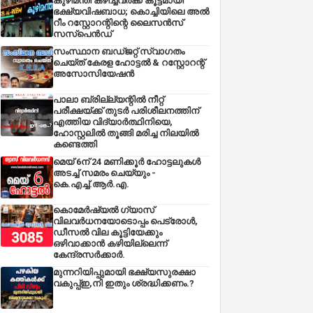
കുഴിമന്തി കഴിച്ചവർക്ക് കൂട്ടമായി
ഭക്ഷ്യവിഷബാധ; കൊച്ചിയിലെ അൽ
റീം റസ്റ്റോറന്റിന്റെ ലൈസൻസ്
സസ്പെൻഡ്
സംസ്ഥാന ബഡ്‌ജറ്റ് സ്വാഗതം
ചെയ്ത് കേരള ഹോട്ടൽ & റസ്റ്റോറന്റ്
അസോസിയേഷൻ
പാലാ ബ്രില്ല്യന്റിൽ നീറ്റ്
പരീക്ഷയ്ക്ക് തുടർ പരിശീലനത്തിന്
എത്തിയ വിദ്യാർത്ഥിനിയെ,
ഹോസ്റ്റലിൽ തൂങ്ങി മരിച്ച നിലയിൽ
കണ്ടെത്തി
മെയ് 6ന് 24 മണിക്കൂർ ഹോട്ടലുകൾ
അടച്ച് സമരം ചെയ്യും -
കെ.എച്ച്.ആർ.എ.
കൊമേർഷ്യൽ ഗ്യാസ്
വിലവർധനയോടൊപ്പം പെട്രോൾ,
ഡീസല്‍ വില കൂട്ടിയേക്കും
ഒഴിവാക്കാന്‍ കഴിയില്ലെന്ന്
കേന്ദ്രസര്‍ക്കാര്‍.
മുന്നറിയിപ്പുമായി ഭക്ഷ്യസുരക്ഷാ
വകുപ്പ്ഇ,നി ഇതും ശ്രദ്ധിക്കണം.?