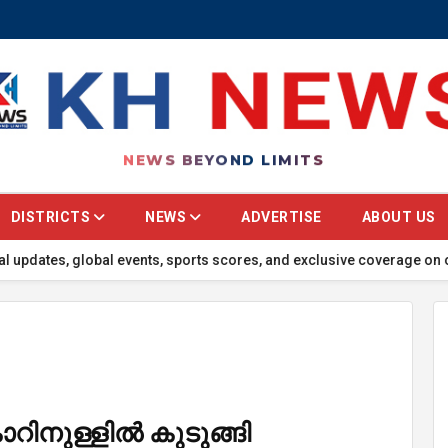
NEWS BEYOND LIMITS
DISTRICTS
NEWS
ADVERTISE
ABOUT US
al events, sports scores, and exclusive coverage on our portal! 🔴 T
കാറിനുള്ളിൽ കുടുങ്ങി