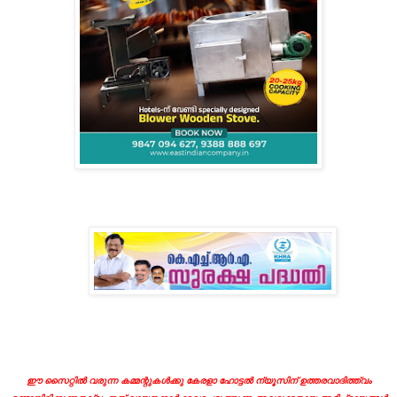
ഈ സൈറ്റിൽ വരുന്ന കമ്മന്റുകൾക്കു കേരളാ ഹോട്ടൽ ന്യൂസിന് ഉത്തരവാദിത്ത്വം