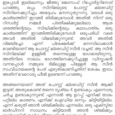
ഇപ്പോൾ ഇല്ലെന്നും ജീത്തു ജോസഫ് റിപ്പോർട്ടറിനോട്
പറഞ്ഞു. ഒപ്പം സിനിമയുടെ പോസ്റ്റ് ക്രെഡിറ്റ്
സീനിനെക്കുറിച്ചും അദ്ദേഹം മനസുതുറന്നു. 'ഒരാൾ ഒരു
കാര്യത്തിന് ഇറങ്ങി തിരിക്കുമ്പോൾ അതിൽ നിന്ന് ഒരു
റിസൾട്ട് നമ്മൾ പ്രതീക്ഷിക്കുമല്ലോ. ആശ
ശരത്തിന്റെയും സിദ്ധിക്കിന്റെയും കഥാപാത്രം ഒരു
കാര്യത്തിന് ഇറങ്ങിത്തിരിക്കുമ്പോൾ ഒരുപരിധി വരെ
അവർ അതിൽ വിജയിക്കുന്നുണ്ട്. അവർ അതിൽ
വിജയിച്ചോ എന്ന് പ്രേക്ഷർക്ക് മനസിലാക്കാൻ
വേണ്ടിയാണ് ആ പോസ്റ്റ് ക്രെഡിറ്റ് സീൻ വച്ചത്. ആ സീൻ
സിനിമയ്ക്ക് ഉള്ളിൽ തന്നെയുള്ള ഭാഗമായിരുന്നു.
അതിനിടെ നാലാം ഭാഗത്തിനെക്കുറിച്ചുള്ള ഡിസ്കഷൻ
വന്നപ്പോൾ നമ്മുടെ ടീമിലുള്ള പിള്ളേർ ആ സീൻ
സംവിധായകന്റെ പേര് എഴുതികാണിച്ചതിന് ശേഷം ഇടാം
അതിന് വേറൊരു ഫീൽ ഉണ്ടെന്ന് പറഞ്ഞു.
അങ്ങനെയാണ് അത് പോസ്റ്റ് ക്രെഡിറ്റ് സീൻ ആക്കി
ഇട്ടത്. അതുകൊണ്ട് തന്നെ ദൃശ്യം 4 ഉണ്ടാകും എന്നൊരു
ചർച്ച ഉണ്ടാകുന്നുണ്ട്. എന്നാൽ ആ ഉറപ്പ് എനിക്ക് താരം
പറ്റില്ല കാരണം എനിക്ക് ഐഡിയ ഒന്നും കിട്ടിയിട്ടില്ല.
എന്ന് കരുതി ഞാൻ ശ്രമിക്കില്ല എന്നല്ല. ഒരു എക്സ്ട്രാ
ഓർഡിനറി സാധനം കിട്ടിയാൽ ഞാൻ ശ്രമിക്കും