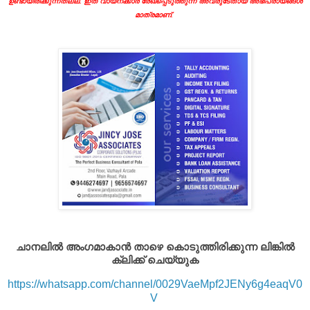
ഉണ്ടായിരിക്കുന്നതല്ല. ഇത് വായനക്കാർ രേഖപ്പെടുത്തുന്ന അവരുടേതായ അഭിപ്രായങ്ങൾ
മാത്രമാണ്.
ചാനലിൽ അംഗമാകാൻ താഴെ കൊടുത്തിരിക്കുന്ന ലിങ്കിൽ
ക്ലിക്ക് ചെയ്യുക
https://whatsapp.com/channel/0029VaeMpf2JENy6g4eaqV0
V