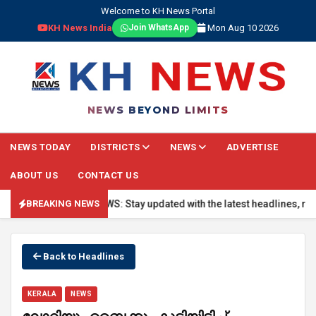
Welcome to KH News Portal
KH News India
Mon Aug 10 2026
Join WhatsApp
NEWS BEYOND LIMITS
NEWS TODAY
DISTRICTS
NEWS
ADVERTISE
ABOUT US
CONTACT US
🔴 BREAKING NEWS: Stay updated with the latest headlines, real-ti
BREAKING NEWS
Back to Headlines
KERALA
NEWS