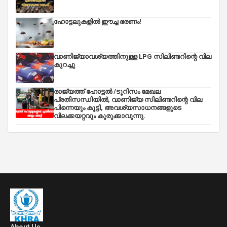
ഹോട്ടലുകളിൽ ഈച്ച ഭരണം!
വാണിജ്യാവശ്യത്തിനുള്ള LPG സിലിണ്ടറിന്റെ വില
കുറച്ചു
രാജ്യത്ത് ഹോട്ടൽ /ടൂറിസം മേഖല
പ്രതിസന്ധിയിൽ, വാണിജ്യ സിലിണ്ടറിന്റെ വില
പിന്നെയും കൂട്ടി, അവശ്യസാധനങ്ങളുടെ
വിലക്കയറ്റവും കുരുക്കാവുന്നു.
About Us