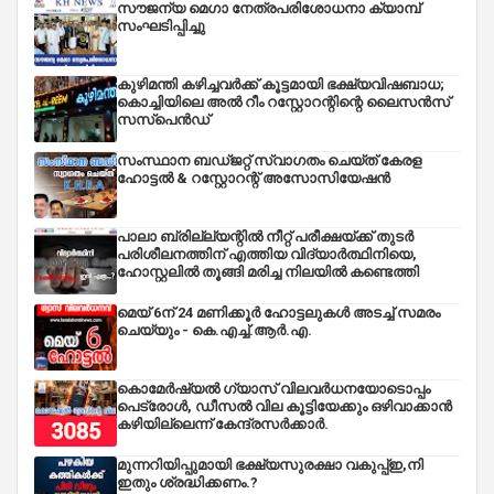
സൗജന്യ മെഗാ നേത്രപരിശോധനാ ക്യാമ്പ്
സംഘടിപ്പിച്ചു
കുഴിമന്തി കഴിച്ചവർക്ക് കൂട്ടമായി ഭക്ഷ്യവിഷബാധ;
കൊച്ചിയിലെ അൽ റീം റസ്റ്റോറന്റിന്റെ ലൈസൻസ്
സസ്പെൻഡ്
സംസ്ഥാന ബഡ്‌ജറ്റ് സ്വാഗതം ചെയ്ത് കേരള
ഹോട്ടൽ & റസ്റ്റോറന്റ് അസോസിയേഷൻ
പാലാ ബ്രില്ല്യന്റിൽ നീറ്റ് പരീക്ഷയ്ക്ക് തുടർ
പരിശീലനത്തിന് എത്തിയ വിദ്യാർത്ഥിനിയെ,
ഹോസ്റ്റലിൽ തൂങ്ങി മരിച്ച നിലയിൽ കണ്ടെത്തി
മെയ് 6ന് 24 മണിക്കൂർ ഹോട്ടലുകൾ അടച്ച് സമരം
ചെയ്യും - കെ.എച്ച്.ആർ.എ.
കൊമേർഷ്യൽ ഗ്യാസ് വിലവർധനയോടൊപ്പം
പെട്രോൾ, ഡീസല്‍ വില കൂട്ടിയേക്കും ഒഴിവാക്കാന്‍
കഴിയില്ലെന്ന് കേന്ദ്രസര്‍ക്കാര്‍.
മുന്നറിയിപ്പുമായി ഭക്ഷ്യസുരക്ഷാ വകുപ്പ്ഇ,നി
ഇതും ശ്രദ്ധിക്കണം.?