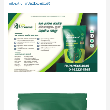
mibextid=സ്‌ബിഡക്വൽ