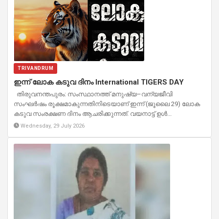
TRIVANDRUM
ഇന്ന് ലോക കടുവ ദിനം International TIGERS DAY
തിരുവനന്തപുരം: സംസ്ഥാനത്ത് മനുഷ്യ–വന്യജീവി
സംഘർഷം രൂക്ഷമാകുന്നതിനിടെയാണ് ഇന്ന് (ജൂലൈ 29) ലോക
കടുവ സംരക്ഷണ ദിനം ആചരിക്കുന്നത്. വയനാട്ട് ഉൾ...
Wednesday, 29 July 2026