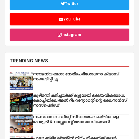
Twitter
YouTube
Instagram
TRENDING NEWS
സൗജന്യ മെഗാ നേത്രപരിശോധനാ ക്യാമ്പ്
സംഘടിപ്പിച്ചു
കുഴിമന്തി കഴിച്ചവർക്ക് കൂട്ടമായി ഭക്ഷ്യവിഷബാധ;
കൊച്ചിയിലെ അൽ റീം റസ്റ്റോറന്റിന്റെ ലൈസൻസ്
സസ്പെൻഡ്
സംസ്ഥാന ബഡ്‌ജറ്റ് സ്വാഗതം ചെയ്ത് കേരള
ഹോട്ടൽ & റസ്റ്റോറന്റ് അസോസിയേഷൻ
പാലാ ബ്രില്ല്യന്റിൽ നീറ്റ് പരീക്ഷയ്ക്ക് തുടർ