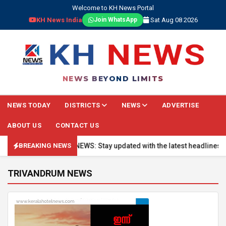
Welcome to KH News Portal
KH News India
Sat Aug 08 2026
Join WhatsApp
NEWS BEYOND LIMITS
NEWS TODAY
DISTRICTS
NEWS
ADVERTISE
ABOUT US
CONTACT US
🔴 BREAKING NEWS: Stay updated with the latest headlines, real
BREAKING NEWS
TRIVANDRUM NEWS