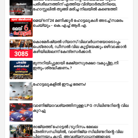
പരിശീലനത്തിന് എത്തിയ വിദ്യാർത്ഥിനിയെ,
ഹോസ്റ്റലിൽ തൂങ്ങി മരിച്ച നിലയിൽ കണ്ടെത്തി
മെയ് 6ന് 24 മണിക്കൂർ ഹോട്ടലുകൾ അടച്ച് സമരം
ചെയ്യും - കെ.എച്ച്.ആർ.എ.
കൊമേർഷ്യൽ ഗ്യാസ് വിലവർധനയോടൊപ്പം
പെട്രോൾ, ഡീസല്‍ വില കൂട്ടിയേക്കും ഒഴിവാക്കാന്‍
കഴിയില്ലെന്ന് കേന്ദ്രസര്‍ക്കാര്‍.
മുന്നറിയിപ്പുമായി ഭക്ഷ്യസുരക്ഷാ വകുപ്പ്ഇ,നി
ഇതും ശ്രദ്ധിക്കണം.?
ഹോട്ടലുകളിൽ ഈച്ച ഭരണം!
വാണിജ്യാവശ്യത്തിനുള്ള LPG സിലിണ്ടറിന്റെ വില
കുറച്ചു
രാജ്യത്ത് ഹോട്ടൽ /ടൂറിസം മേഖല
പ്രതിസന്ധിയിൽ, വാണിജ്യ സിലിണ്ടറിന്റെ വില
പിന്നെയും കൂട്ടി, അവശ്യസാധനങ്ങളുടെ