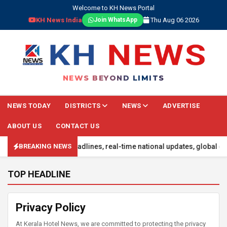
Welcome to KH News Portal
KH News India
Thu Aug 06 2026
Join WhatsApp
NEWS BEYOND LIMITS
NEWS TODAY
DISTRICTS
NEWS
ADVERTISE
ABOUT US
CONTACT US
ed with the latest headlines, real-time national updates, global eve
BREAKING NEWS
TOP HEADLINE
Privacy Policy
At Kerala Hotel News, we are committed to protecting the privacy