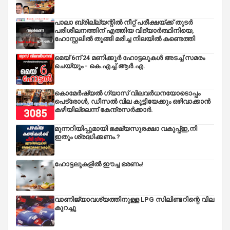
പാലാ ബ്രില്ല്യന്റിൽ നീറ്റ് പരീക്ഷയ്ക്ക് തുടർ
പരിശീലനത്തിന് എത്തിയ വിദ്യാർത്ഥിനിയെ,
ഹോസ്റ്റലിൽ തൂങ്ങി മരിച്ച നിലയിൽ കണ്ടെത്തി
മെയ് 6ന് 24 മണിക്കൂർ ഹോട്ടലുകൾ അടച്ച് സമരം
ചെയ്യും - കെ.എച്ച്.ആർ.എ.
കൊമേർഷ്യൽ ഗ്യാസ് വിലവർധനയോടൊപ്പം
പെട്രോൾ, ഡീസല്‍ വില കൂട്ടിയേക്കും ഒഴിവാക്കാന്‍
കഴിയില്ലെന്ന് കേന്ദ്രസര്‍ക്കാര്‍.
മുന്നറിയിപ്പുമായി ഭക്ഷ്യസുരക്ഷാ വകുപ്പ്ഇ,നി
ഇതും ശ്രദ്ധിക്കണം.?
ഹോട്ടലുകളിൽ ഈച്ച ഭരണം!
വാണിജ്യാവശ്യത്തിനുള്ള LPG സിലിണ്ടറിന്റെ വില
കുറച്ചു