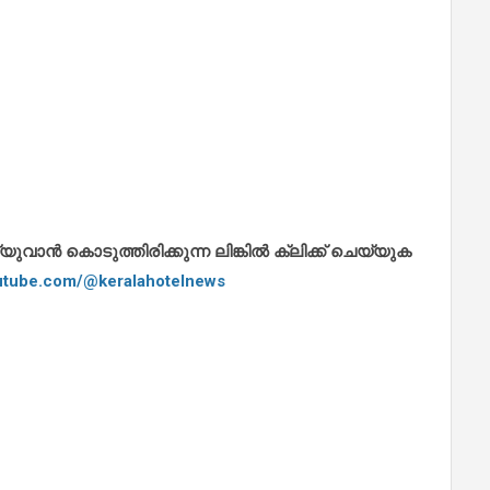
ാൻ കൊടുത്തിരിക്കുന്ന ലിങ്കിൽ ക്ലിക്ക് ചെയ്യുക
outube.com/@keralahotelnews