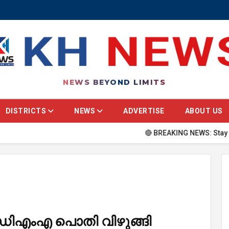
NEWS BEYOND LIMITS
DISTRICTS
NEWS
ADVERTISE
ABOUT US
🔴 BREAKING NEWS: Stay updated with
ഡിഎംഎ പൊതി വിഴുങ്ങി