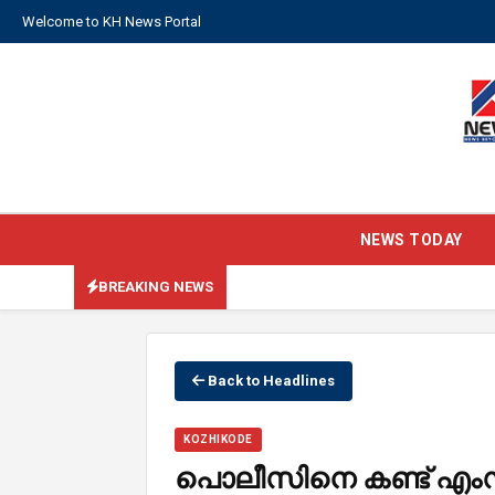
Welcome to KH News Portal
NEWS TODAY
BREAKING NEWS
Back to Headlines
KOZHIKODE
പൊലീസിനെ കണ്ട് എം