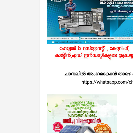
ചാനലിൽ അംഗമാകാൻ താഴെ കൊടുത
https://whatsapp.com