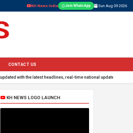
KH News India
Sun Aug 09 2026
Join WhatsApp
CONTACT US
 the latest headlines, real-time national updates, global events, sp
KH NEWS LOGO LAUNCH