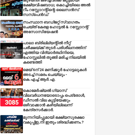
കുഴിമന്തി കഴിച്ചവർക്ക് കൂട്ടമായി
ഭക്ഷ്യവിഷബാധ; കൊച്ചിയിലെ അൽ
റീം റസ്റ്റോറന്റിന്റെ ലൈസൻസ്
സസ്പെൻഡ്
സംസ്ഥാന ബഡ്‌ജറ്റ് സ്വാഗതം
ചെയ്ത് കേരള ഹോട്ടൽ & റസ്റ്റോറന്റ്
അസോസിയേഷൻ
പാലാ ബ്രില്ല്യന്റിൽ നീറ്റ്
പരീക്ഷയ്ക്ക് തുടർ പരിശീലനത്തിന്
എത്തിയ വിദ്യാർത്ഥിനിയെ,
ഹോസ്റ്റലിൽ തൂങ്ങി മരിച്ച നിലയിൽ
കണ്ടെത്തി
മെയ് 6ന് 24 മണിക്കൂർ ഹോട്ടലുകൾ
അടച്ച് സമരം ചെയ്യും -
കെ.എച്ച്.ആർ.എ.
കൊമേർഷ്യൽ ഗ്യാസ്
വിലവർധനയോടൊപ്പം പെട്രോൾ,
ഡീസല്‍ വില കൂട്ടിയേക്കും
ഒഴിവാക്കാന്‍ കഴിയില്ലെന്ന്
കേന്ദ്രസര്‍ക്കാര്‍.
മുന്നറിയിപ്പുമായി ഭക്ഷ്യസുരക്ഷാ
വകുപ്പ്ഇ,നി ഇതും ശ്രദ്ധിക്കണം.?