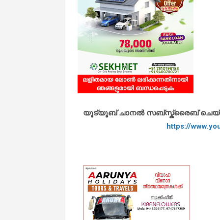
യൂട്യൂബ് ചാനൽ സബ്സ്ക്രൈബ് ചെയ്യുവ
https://www.y