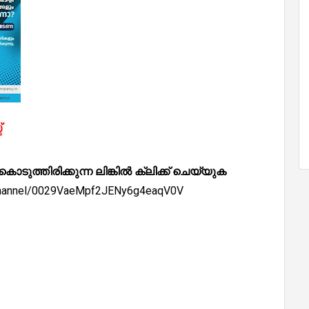
്തിരിക്കുന്ന ലിങ്കിൽ ക്ലിക്ക് ചെയ്യുക
/channel/0029VaeMpf2JENy6g4eaqV0V