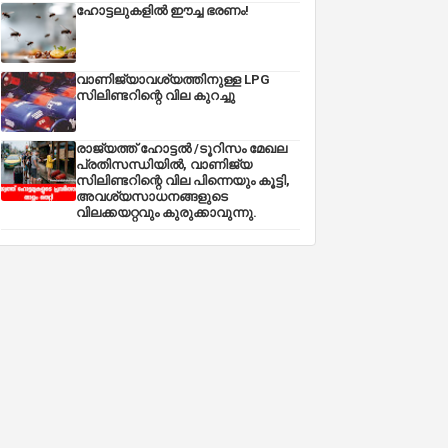
ഹോട്ടലുകളിൽ ഈച്ച ഭരണം!
വാണിജ്യാവശ്യത്തിനുള്ള LPG
സിലിണ്ടറിന്റെ വില കുറച്ചു
രാജ്യത്ത് ഹോട്ടൽ /ടൂറിസം മേഖല
പ്രതിസന്ധിയിൽ, വാണിജ്യ
സിലിണ്ടറിന്റെ വില പിന്നെയും കൂട്ടി,
അവശ്യസാധനങ്ങളുടെ
വിലക്കയറ്റവും കുരുക്കാവുന്നു.