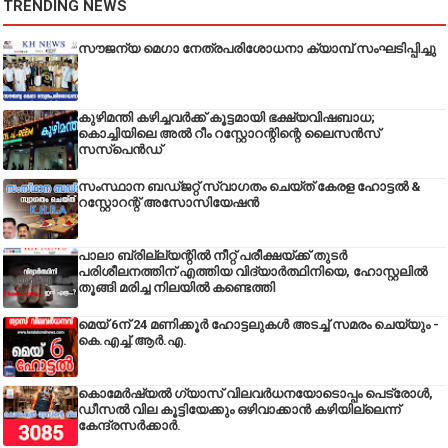
TRENDING NEWS
സൗജന്യ മെഗാ നേത്രപരിശോധനാ ക്യാമ്പ് സംഘടിപ്പിച്ചു
കുഴിമന്തി കഴിച്ചവർക്ക് കൂട്ടമായി ഭക്ഷ്യവിഷബാധ;
കൊച്ചിയിലെ അൽ റീം റസ്റ്റോറന്റിന്റെ ലൈസൻസ്
സസ്പെൻഡ്
സംസ്ഥാന ബഡ്‌ജറ്റ് സ്വാഗതം ചെയ്ത് കേരള ഹോട്ടൽ &
റസ്റ്റോറന്റ് അസോസിയേഷൻ
പാലാ ബ്രില്ല്യന്റിൽ നീറ്റ് പരീക്ഷയ്ക്ക് തുടർ
പരിശീലനത്തിന് എത്തിയ വിദ്യാർത്ഥിനിയെ, ഹോസ്റ്റലിൽ
തൂങ്ങി മരിച്ച നിലയിൽ കണ്ടെത്തി
മെയ് 6ന് 24 മണിക്കൂർ ഹോട്ടലുകൾ അടച്ച് സമരം ചെയ്യും -
കെ.എച്ച്.ആർ.എ.
കൊമേർഷ്യൽ ഗ്യാസ് വിലവർധനയോടൊപ്പം പെട്രോൾ,
ഡീസല്‍ വില കൂട്ടിയേക്കും ഒഴിവാക്കാന്‍ കഴിയില്ലെന്ന്
കേന്ദ്രസര്‍ക്കാര്‍.