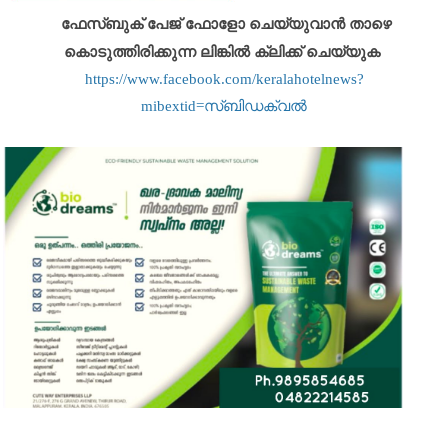
ഫേസ്ബുക് പേജ് ഫോളോ ചെയ്യുവാൻ താഴെ
കൊടുത്തിരിക്കുന്ന ലിങ്കിൽ ക്ലിക്ക് ചെയ്യുക
https://www.facebook.com/keralahotelnews?
mibextid=സ്‌ബിഡക്വൽ