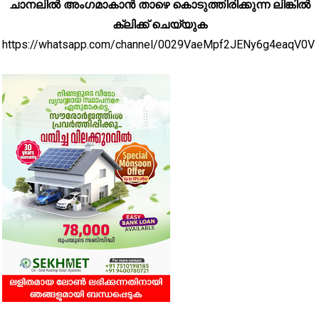
ചാനലിൽ അംഗമാകാൻ താഴെ കൊടുത്തിരിക്കുന്ന ലിങ്കിൽ
ക്ലിക്ക് ചെയ്യുക
https://whatsapp.com/channel/0029VaeMpf2JENy6g4eaqV0V