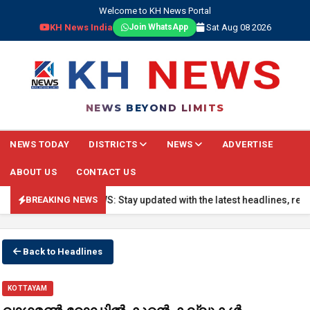
Welcome to KH News Portal
KH News India
Sat Aug 08 2026
Join WhatsApp
NEWS BEYOND LIMITS
NEWS TODAY
DISTRICTS
NEWS
ADVERTISE
ABOUT US
CONTACT US
🔴 BREAKING NEWS: Stay updated with the latest headlines, real-time
BREAKING NEWS
Back to Headlines
KOTTAYAM