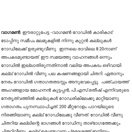
വാഗമൺ:
ഈരാറ്റുപേട്ട -വാഗമൺ റോഡിൽ കാരികാട്
ടോപ്പിനു സമീപം മലമുകളിൽ നിന്നു കൂറ്റൻ കല്ലുകൾ
റോഡിലേക്ക് ഉരുണ്ടുവീണു. ഇന്നലെ രാവിലെ 8.20നാണ്
അപകടമുണ്ടായത്. ഈ സമയത്തു വാഹനങ്ങൾ ഒന്നും
റോഡിൽ ഇല്ലാതിരുന്നതിനാൽ വലിയ അപകടം ഒഴിവായി.
കല്ല് റോഡിൽ വീണു പല കഷണങ്ങളായി ചിതറി. ഏതാനും
നേരം റോഡിൽ ഗതാഗതതടസ്സം അനുഭവപ്പെട്ടു. പഞ്ചായത്ത്
അംഗങ്ങളായ മോഹനൻ കുട്ടപ്പൻ, പി.എസ്.രതീഷ് എന്നിവരുടെ
നേതൃത്വത്തിൽ കല്ലുകൾ റോഡരികിലേക്കു മാറ്റിയാണു
ഗതാഗതം പുനഃസ്ഥാപിച്ചത്. 200 മീറ്ററോളം പാറയിലൂടെ
നിരങ്ങിയാണു കല്ല് റോഡിലേക്കു വീണത്. റോഡിൽ വീണു
ചിതറിയ കല്ലിന്റെ ഭാഗങ്ങൾ റോഡിനു താഴ്ഭാഗത്തേക്കും
ചിതറിവീണു. കല്ല് ഉരുണ്ടുവന്ന പ്രദേശത്ത് ഇനിയും