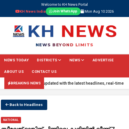
Welcome to KH News Portal
KH News India
Mon Aug 10 2026
Join WhatsApp
NEWS BEYOND LIMITS
NEWS TODAY
DISTRICTS
NEWS
ADVERTISE
ABOUT US
CONTACT US
AKING NEWS: Stay updated with the latest headlines, real-time nation
BREAKING NEWS
Back to Headlines
NATIONAL