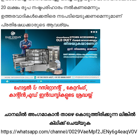
20 ലക്ഷം രൂപ നഷ്ടപരിഹാരം നൽകണമെന്നും
ഉത്തരവാദികൾക്കെതിരെ നടപടിയെടുക്കണമെന്നുമാണ്
പ്രതിഷേധക്കാരുടെ ആവശ്യം.
ചാനലിൽ അംഗമാകാൻ താഴെ കൊടുത്തിരിക്കുന്ന ലിങ്കിൽ
ക്ലിക്ക് ചെയ്യുക
https://whatsapp.com/channel/0029VaeMpf2JENy6g4eaqV0V