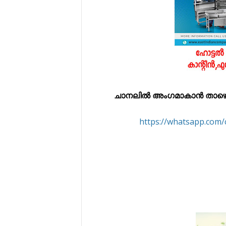
ചാനലിൽ അംഗമാകാൻ താഴെ കൊട
https://whatsapp.co