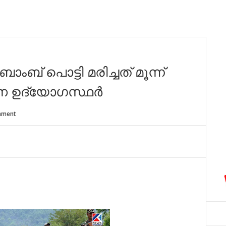
ബ് പൊട്ടി മരിച്ചത് മൂന്ന്
ന ഉദ്യോഗസ്ഥർ
mment