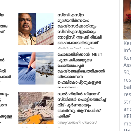
്യ
സിബിഎസ്ഇ
മൂല്യനിർണയം:
ത്തം:
കേന്ദ്രസർക്കാരിനും
ഷ്
സിബിഎസ്ഇയ്ക്കും
നോട്ടീസ്; നടപടി ദില്ലി
Ke
ഹൈക്കോടതിയുടേത്
ദില്ലി: സിബിഎസ്ഇ
In
ചോരാതിരിക്കാൻ: NEET
മൂല്യനിർണയത്തിൽ കേന്ദ്രസർക്കാരിന
Ke
ല്‍
പുനഃപരീക്ഷയുടെ
Ass
ചോദ്യപേപ്പർ
ല്‍
കേന്ദ്രങ്ങളിലെത്തിക്കാൻ
50
്കാര്‍
വ്യോമസേന
res
ഹെലികോപ്റ്ററുകളുടെ
bak
സഹയവും
res
ാലും
ഡല്‍ഹിയില്‍ ഗ്യാസ്
ന്യൂഡല്‍ഹി: നീറ്റ് പുനഃപരീക്ഷയ്ക്ക് ഇന്ത്യന്‍ വ്യ
;
സിലിണ്ടര്‍ പൊട്ടിത്തെറിച്ച്
str
ർശന
വീട് പൂര്‍ണമായും
an
തകര്‍ന്നു; ആറ് പേര്‍ക്ക്
KE
കുള്ള
പരിക്ക്
ം
ന്യൂഡല്‍ഹി: ഗ്യാസ്
me
സിലിണ്ടര്‍ പൊട്ടിത്തെറിച്ചുണ്ട
thi