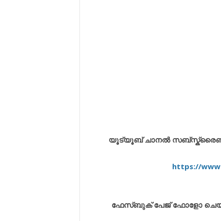
യൂട്യൂബ് ചാനൽ സബ്സ്ക്രൈബ് ച
https://www
ഫേസ്ബുക് പേജ് ഫോളോ ചെയ്യുവ