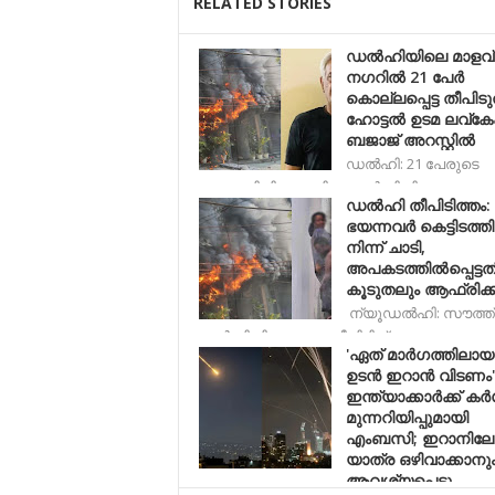
RELATED STORIES
ഡല്‍ഹിയിലെ മാളവ
നഗറിൽ 21 പേർ
കൊല്ലപ്പെട്ട തീപിടു
ഹോട്ടൽ ഉടമ ലവ്കേ
ബജാജ് അറസ്റ്റിൽ
ഡൽഹി: 21 പേരുടെ
മരണത്തിനിടയാക്കിയ ഡല്‍ഹിയിലെ മാളവ
ഡല്‍ഹി തീപിടിത്തം:
ഭയന്നവര്‍ കെട്ടിടത്തി
നിന്ന് ചാടി,
അപകടത്തില്‍പ്പെട്ടതി
കൂടുതലും ആഫ്രിക്കക
ന്യൂഡല്‍ഹി: സൗത്ത്
ഡല്‍ഹിയിലുണ്ടായ തീപിടിത്
'ഏത് മാർഗത്തിലായ
ഉടൻ ഇറാൻ വിടണം'
ഇന്ത്യാക്കാർക്ക് ക
മുന്നറിയിപ്പുമായി
എംബസി; ഇറാനിലേക്
യാത്ര ഒഴിവാക്കാനു
ആവശ്യപ്പെട്ടു