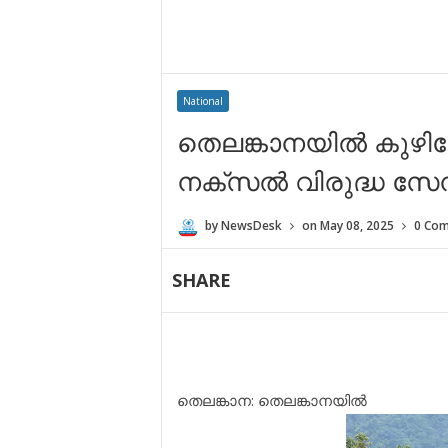
National
തെലങ്കാനയിൽ കുഴിബോം
നക്സൽ വിരുദ്ധ സേ
by
NewsDesk
on
May 08, 2025
0 Co
SHARE
തെലങ്കാന: തെലങ്കാനയിൽ