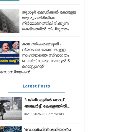
തൃശൂർ മെഡിക്കൽ കോളേജ്
ആശുപത്രിയിലെ
നിർമ്മാണത്തിലിരിക്കുന്ന
കെട്ടിടത്തിൽ തീപിടുത്തം
കാലവർഷക്കെടുതി -
വ്യാപാര മേഖലക്കുള്ള
സഹായത്തെ സ്വാഗതം
ചെയ്ത് കേരള ഹോട്ടൽ &
റെസ്റ്റോറന്റ്
സോസിയേഷൻ
Latest Posts
3 ജില്ലകളിൽ റെഡ്
അലേർട്ട്, കേരളത്തിൽ
കനത്തമഴയ്ക്ക് സാധ്യത;
06/08/2026 - 0 Comments
'ഡോൾഫിൻ' ചുഴലിക്കാറ്റ്
ചൈനീസ് തീരത്തേക്ക്
‘ഡോൾഫിൻ’ശനിയാഴ്ച