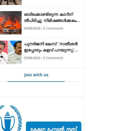
ഓടിക്കൊണ്ടിരുന്ന കാറിന്
തീപിടിച്ചു; നിമിഷങ്ങൾക്കകം
പൂർണമായി കത്തിനശിച്ചു
05/08/2026 - 0 Comments
പുനർജനി കേസ്: 'സതീശൻ
ഇപ്പോഴും കളവ് പറയുന്നു';
മുഖ്യമന്ത്രിക്കെതിരെ
05/08/2026 - 0 Comments
ആരോപണം തള്ളി എം.വി.
ഗോവിന്ദൻ
Join with us