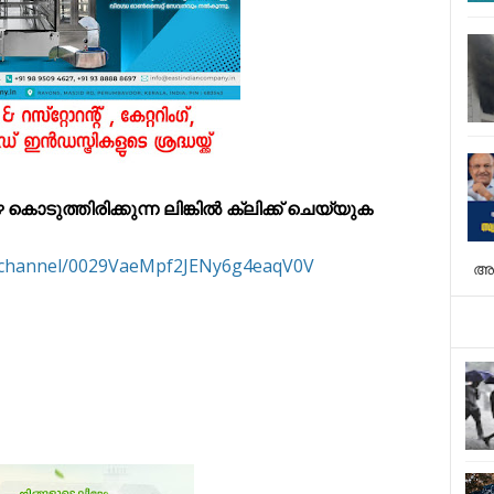
ുത്തിരിക്കുന്ന ലിങ്കിൽ ക്ലിക്ക് ചെയ്യുക
m/channel/0029VaeMpf2JENy6g4eaqV0V
അ