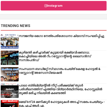
Instagram
TRENDING NEWS
സൗജന്യ മെഗാ നേത്രപരിശോധനാ ക്യാമ്പ് സംഘടിപ്പിച്ചു
കുഴിമന്തി കഴിച്ചവർക്ക് കൂട്ടമായി ഭക്ഷ്യവിഷബാധ;
കൊച്ചിയിലെ അൽ റീം റസ്റ്റോറന്റിന്റെ ലൈസൻസ്
സസ്പെൻഡ്
സംസ്ഥാന ബഡ്‌ജറ്റ് സ്വാഗതം ചെയ്ത് കേരള ഹോട്ടൽ &
റസ്റ്റോറന്റ് അസോസിയേഷൻ
പാലാ ബ്രില്ല്യന്റിൽ നീറ്റ് പരീക്ഷയ്ക്ക് തുടർ
പരിശീലനത്തിന് എത്തിയ വിദ്യാർത്ഥിനിയെ, ഹോസ്റ്റലിൽ
തൂങ്ങി മരിച്ച നിലയിൽ കണ്ടെത്തി
മെയ് 6ന് 24 മണിക്കൂർ ഹോട്ടലുകൾ അടച്ച് സമരം ചെയ്യും -
കെ.എച്ച്.ആർ.എ.