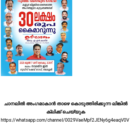
ചാനലിൽ അംഗമാകാൻ താഴെ കൊടുത്തിരിക്കുന്ന ലിങ്കിൽ
ക്ലിക്ക് ചെയ്യുക
https://whatsapp.com/channel/0029VaeMpf2JENy6g4eaqV0V