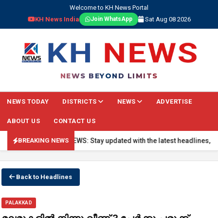
Welcome to KH News Portal
KH News India
Sat Aug 08 2026
Join WhatsApp
NEWS BEYOND LIMITS
NEWS TODAY
DISTRICTS
NEWS
ADVERTISE
ABOUT US
CONTACT US
🔴 BREAKING NEWS: Stay updated with the latest headlines, real-t
BREAKING NEWS
Back to Headlines
PALAKKAD