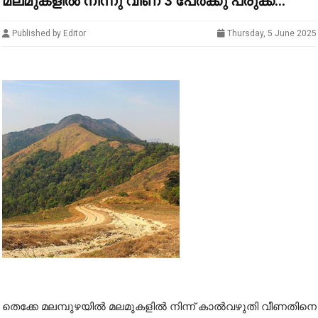
മലമുകളിൽ നിന്നു വീണ് 3 പേർക്കു പരുക്ക്...
Published by Editor
Thursday, 5 June 2025
തെക്കേ മലമ്പുഴയിൽ മലമുകളിൽ നിന്ന് കാൽവഴുതി വീണതിനെ