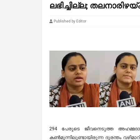
ലഭിച്ചില്ല; തലനാരിഴയ്ക്ക
Published by Editor
294 പേരുടെ ജീവനെടുത്ത അഹമ്മദാബ
കൺമുന്നിലുണ്ടായിരുന്ന ദുരന്തം വഴിമാ