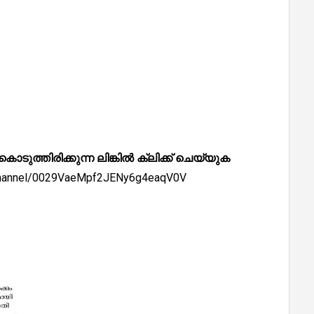
്തിരിക്കുന്ന ലിങ്കിൽ ക്ലിക്ക് ചെയ്യുക
/channel/0029VaeMpf2JENy6g4eaqV0V