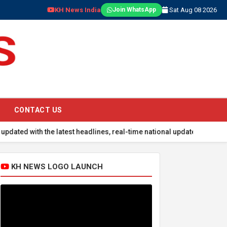
KH News India
Sat Aug 08 2026
Join WhatsApp
CONTACT US
ith the latest headlines, real-time national updates, global events
KH NEWS LOGO LAUNCH