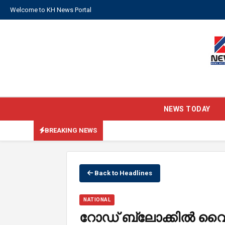
Welcome to KH News Portal
NEWS TODAY
BREAKING NEWS
Back to Headlines
NATIONAL
റോഡ് ബ്ലോക്കിൽ വ