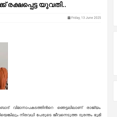
് രക്ഷപ്പെട്ട യുവതി..
Friday, 13 June 2025
ാദ് വിമാനാപകടത്തിന്‍റെ ഞെട്ടലിലാണ് രാജ്യം.
റിയെങ്കിലും നിരവധി പേരുടെ ജീവനെടുത്ത ദുരന്തം ഭൂമി