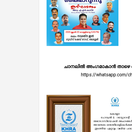
ചാനലിൽ അംഗമാകാൻ താഴെ കൊടുത
https://whatsapp.com