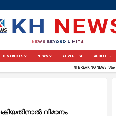
NEWS BEYOND LIMITS
DISTRICTS
NEWS
ADVERTISE
ABOUT US
🔴 BREAKING NEWS: Stay updated w
ൈകിയതിനാൽ വിമാനം