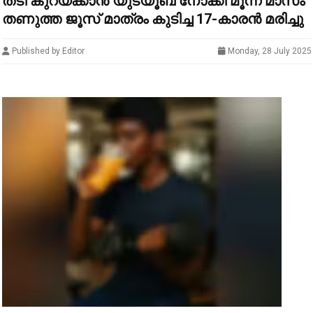
തടി കുറയ്ക്കാൻ യുട്യൂബ് നോക്കി മൂന്ന് മാസം
തണുത്ത ജൂസ് മാത്രം കുടിച്ച 17-കാരൻ മരിച്ചു
Published by Editor
Monday, 28 July 2025