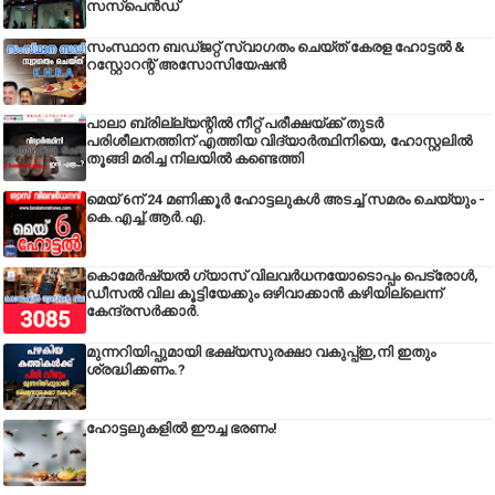
സസ്പെൻഡ്
സംസ്ഥാന ബഡ്‌ജറ്റ് സ്വാഗതം ചെയ്ത് കേരള ഹോട്ടൽ &
റസ്റ്റോറന്റ് അസോസിയേഷൻ
പാലാ ബ്രില്ല്യന്റിൽ നീറ്റ് പരീക്ഷയ്ക്ക് തുടർ
പരിശീലനത്തിന് എത്തിയ വിദ്യാർത്ഥിനിയെ, ഹോസ്റ്റലിൽ
തൂങ്ങി മരിച്ച നിലയിൽ കണ്ടെത്തി
മെയ് 6ന് 24 മണിക്കൂർ ഹോട്ടലുകൾ അടച്ച് സമരം ചെയ്യും -
കെ.എച്ച്.ആർ.എ.
കൊമേർഷ്യൽ ഗ്യാസ് വിലവർധനയോടൊപ്പം പെട്രോൾ,
ഡീസല്‍ വില കൂട്ടിയേക്കും ഒഴിവാക്കാന്‍ കഴിയില്ലെന്ന്
കേന്ദ്രസര്‍ക്കാര്‍.
മുന്നറിയിപ്പുമായി ഭക്ഷ്യസുരക്ഷാ വകുപ്പ്ഇ,നി ഇതും
ശ്രദ്ധിക്കണം.?
ഹോട്ടലുകളിൽ ഈച്ച ഭരണം!