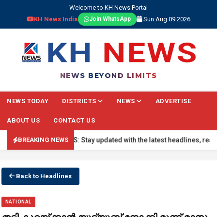
Welcome to KH News Portal
KH News India
Sun Aug 09 2026
Join WhatsApp
NEWS BEYOND LIMITS
NEWS TODAY
DISTRICTS
NEWS
ADVERTISE
ABOUT US
CONTACT US
🔴 BREAKING NEWS: Stay updated with the latest headlines, real-time
BREAKING NEWS
Back to Headlines
NATIONAL