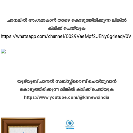
ചാനലിൽ അംഗമാകാൻ താഴെ കൊടുത്തിരിക്കുന്ന ലിങ്കിൽ
ക്ലിക്ക് ചെയ്യുക
https://whatsapp.com/channel/0029VaeMpf2JENy6g4eaqV0V
യൂട്യൂബ് ചാനൽ സബ്സ്ക്രൈബ് ചെയ്യുവാൻ
കൊടുത്തിരിക്കുന്ന ലിങ്കിൽ ക്ലിക്ക് ചെയ്യുക
https://www.youtube.com/@khnewsindia