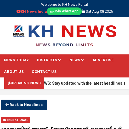
Welcome to KH News Portal
KH News India
Sat Aug 08 2026
Join WhatsApp
NEWS BEYOND LIMITS
NEWS TODAY
DISTRICTS
NEWS
ADVERTISE
ABOUT US
CONTACT US
🔴 BREAKING NEWS: Stay updated with the latest headlines, real-t
BREAKING NEWS
Back to Headlines
INTERNATIONAL