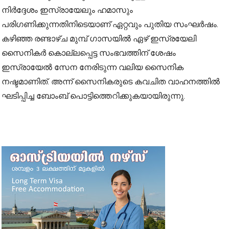
നിർദ്ദേശം ഇസ്രായേലും ഹമാസും
പരിഗണിക്കുന്നതിനിടെയാണ് ഏറ്റവും പുതിയ സംഘർഷം.
കഴിഞ്ഞ രണ്ടാഴ്ച മുമ്പ് ഗാസയിൽ ഏഴ് ഇസ്രയേലി
സൈനികർ കൊല്ലപ്പെട്ട സംഭവത്തിന് ശേഷം
ഇസ്രായേൽ സേന നേരിടുന്ന വലിയ സൈനിക
നഷ്ടമാണിത്. അന്ന് സൈനികരുടെ കവചിത വാഹനത്തിൽ
ഘടിപ്പിച്ച ബോംബ് പൊട്ടിത്തെറിക്കുകയായിരുന്നു.