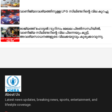
വാണിജ്യാവശ്യത്തിനുള്ള LPG സിലിണ്ടറിന്റെ വില കുറച്ചു
രാജ്യത്ത് ഹോട്ടൽ /ടൂറിസം മേഖല പ്രതിസന്ധിയിൽ,
വാണിജ്യ സിലിണ്ടറിന്റെ വില പിന്നെയും കൂട്ടി,
അവശ്യസാധനങ്ങളുടെ വിലക്കയറ്റവും കുരുക്കാവുന്നു.
About Us
Latest news updates, breaking news, sports, entertainment, and
lifestyle coverage.