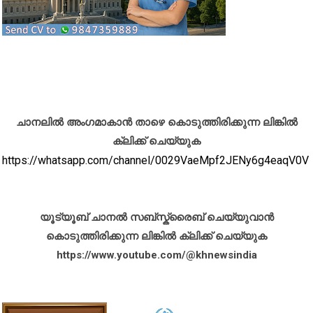
ചാനലിൽ അംഗമാകാൻ താഴെ കൊടുത്തിരിക്കുന്ന ലിങ്കിൽ
ക്ലിക്ക് ചെയ്യുക
https://whatsapp.com/channel/0029VaeMpf2JENy6g4eaqV0V
യൂട്യൂബ് ചാനൽ സബ്സ്ക്രൈബ് ചെയ്യുവാൻ
കൊടുത്തിരിക്കുന്ന ലിങ്കിൽ ക്ലിക്ക് ചെയ്യുക
https://www.youtube.com/@khnewsindia