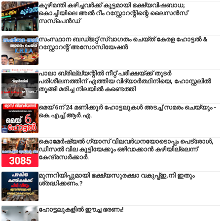
കുഴിമന്തി കഴിച്ചവർക്ക് കൂട്ടമായി ഭക്ഷ്യവിഷബാധ;
കൊച്ചിയിലെ അൽ റീം റസ്റ്റോറന്റിന്റെ ലൈസൻസ്
സസ്പെൻഡ്
സംസ്ഥാന ബഡ്‌ജറ്റ് സ്വാഗതം ചെയ്ത് കേരള ഹോട്ടൽ &
റസ്റ്റോറന്റ് അസോസിയേഷൻ
പാലാ ബ്രില്ല്യന്റിൽ നീറ്റ് പരീക്ഷയ്ക്ക് തുടർ
പരിശീലനത്തിന് എത്തിയ വിദ്യാർത്ഥിനിയെ, ഹോസ്റ്റലിൽ
തൂങ്ങി മരിച്ച നിലയിൽ കണ്ടെത്തി
മെയ് 6ന് 24 മണിക്കൂർ ഹോട്ടലുകൾ അടച്ച് സമരം ചെയ്യും -
കെ.എച്ച്.ആർ.എ.
കൊമേർഷ്യൽ ഗ്യാസ് വിലവർധനയോടൊപ്പം പെട്രോൾ,
ഡീസല്‍ വില കൂട്ടിയേക്കും ഒഴിവാക്കാന്‍ കഴിയില്ലെന്ന്
കേന്ദ്രസര്‍ക്കാര്‍.
മുന്നറിയിപ്പുമായി ഭക്ഷ്യസുരക്ഷാ വകുപ്പ്ഇ,നി ഇതും
ശ്രദ്ധിക്കണം.?
ഹോട്ടലുകളിൽ ഈച്ച ഭരണം!