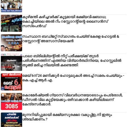
കുഴിമന്തി കഴിച്ചവർക്ക് കൂട്ടമായി ഭക്ഷ്യവിഷബാധ;
കൊച്ചിയിലെ അൽ റീം റസ്റ്റോറന്റിന്റെ ലൈസൻസ്
സസ്പെൻഡ്
സംസ്ഥാന ബഡ്‌ജറ്റ് സ്വാഗതം ചെയ്ത് കേരള ഹോട്ടൽ &
റസ്റ്റോറന്റ് അസോസിയേഷൻ
പാലാ ബ്രില്ല്യന്റിൽ നീറ്റ് പരീക്ഷയ്ക്ക് തുടർ
പരിശീലനത്തിന് എത്തിയ വിദ്യാർത്ഥിനിയെ, ഹോസ്റ്റലിൽ
തൂങ്ങി മരിച്ച നിലയിൽ കണ്ടെത്തി
മെയ് 6ന് 24 മണിക്കൂർ ഹോട്ടലുകൾ അടച്ച് സമരം ചെയ്യും -
കെ.എച്ച്.ആർ.എ.
കൊമേർഷ്യൽ ഗ്യാസ് വിലവർധനയോടൊപ്പം പെട്രോൾ,
ഡീസല്‍ വില കൂട്ടിയേക്കും ഒഴിവാക്കാന്‍ കഴിയില്ലെന്ന്
കേന്ദ്രസര്‍ക്കാര്‍.
മുന്നറിയിപ്പുമായി ഭക്ഷ്യസുരക്ഷാ വകുപ്പ്ഇ,നി ഇതും
ശ്രദ്ധിക്കണം.?