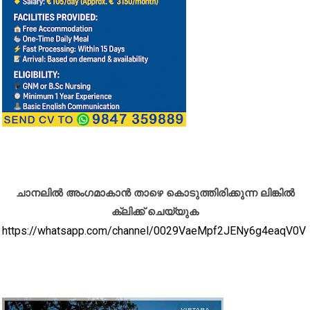
ചാനലിൽ അംഗമാകാൻ താഴെ കൊടുത്തിരിക്കുന്ന ലിങ്കിൽ
ക്ലിക്ക് ചെയ്യുക
https://whatsapp.com/channel/0029VaeMpf2JENy6g4eaqV0V