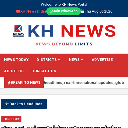
Welcome to KH News Portal
KH News India
Thu Aug 06 2026
Join WhatsApp
NEWS BEYOND LIMITS
NEWS TODAY
DISTRICTS
NEWS
ADVERTISE
ABOUT US
CONTACT US
d with the latest headlines, real-time national updates, global eve
BREAKING NEWS
Back to Headlines
THRISSUR