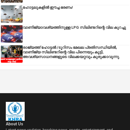
ഹോട്ടലുകളിൽ ഈച്ച ഭരണം!
വാണിജ്യാവശ്യത്തിനുള്ള LPG സിലിണ്ടറിന്റെ വില കുറച്ചു
രാജ്യത്ത് ഹോട്ടൽ /ടൂറിസം മേഖല പ്രതിസന്ധിയിൽ,
വാണിജ്യ സിലിണ്ടറിന്റെ വില പിന്നെയും കൂട്ടി,
അവശ്യസാധനങ്ങളുടെ വിലക്കയറ്റവും കുരുക്കാവുന്നു.
About Us
Latest news updates, breaking news, sports, entertainment, and