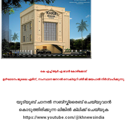
കെ എച്ച് ആർ എ ഭവൻ കോഴിക്കോട്
ഉദ്ഘാടനം ജൂലൈ ഏഴിന് , സംസ്ഥാന ജനറൽ സെക്രട്ടറി ശ്രീ ജി.ജയപാൽ നിർവ്വഹിക്കുന്നു
യൂട്യൂബ് ചാനൽ സബ്സ്ക്രൈബ് ചെയ്യുവാൻ
കൊടുത്തിരിക്കുന്ന ലിങ്കിൽ ക്ലിക്ക് ചെയ്യുക
https://www.youtube.com/@khnewsindia