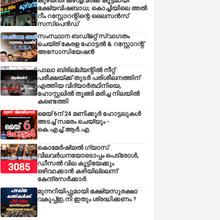
കുഴിമന്തി കഴിച്ചവർക്ക് കൂട്ടമായി
ഭക്ഷ്യവിഷബാധ; കൊച്ചിയിലെ അൽ
റീം റസ്റ്റോറന്റിന്റെ ലൈസൻസ്
സസ്പെൻഡ്
സംസ്ഥാന ബഡ്‌ജറ്റ് സ്വാഗതം
ചെയ്ത് കേരള ഹോട്ടൽ & റസ്റ്റോറന്റ്
അസോസിയേഷൻ
പാലാ ബ്രില്ല്യന്റിൽ നീറ്റ്
പരീക്ഷയ്ക്ക് തുടർ പരിശീലനത്തിന്
എത്തിയ വിദ്യാർത്ഥിനിയെ,
ഹോസ്റ്റലിൽ തൂങ്ങി മരിച്ച നിലയിൽ
കണ്ടെത്തി
മെയ് 6ന് 24 മണിക്കൂർ ഹോട്ടലുകൾ
അടച്ച് സമരം ചെയ്യും -
കെ.എച്ച്.ആർ.എ.
കൊമേർഷ്യൽ ഗ്യാസ്
വിലവർധനയോടൊപ്പം പെട്രോൾ,
ഡീസല്‍ വില കൂട്ടിയേക്കും
ഒഴിവാക്കാന്‍ കഴിയില്ലെന്ന്
കേന്ദ്രസര്‍ക്കാര്‍.
മുന്നറിയിപ്പുമായി ഭക്ഷ്യസുരക്ഷാ
വകുപ്പ്ഇ,നി ഇതും ശ്രദ്ധിക്കണം.?