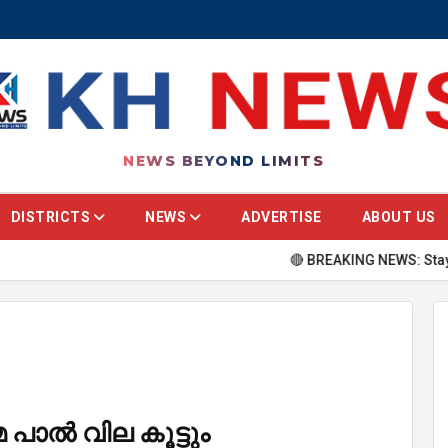
NEWS BEYOND LIMITS
DISTRICTS
NEWS
ADVERTISE
ABOUT US
🔴 BREAKING NEWS: Stay updated wit
പാൽ വില കൂട്ടും