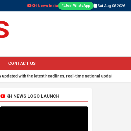
KH News India
Sat Aug 08 2026
Join WhatsApp
CONTACT US
h the latest headlines, real-time national updates, global events, 
KH NEWS LOGO LAUNCH