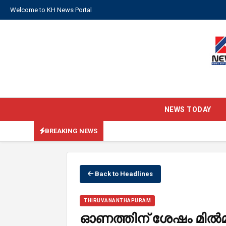
Welcome to KH News Portal
NEWS TODAY
BREAKING NEWS
Back to Headlines
THIRUVANANTHAPURAM
ഓണത്തിന് ശേഷം മിൽമ 