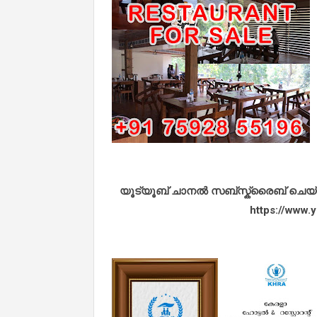
യൂട്യൂബ് ചാനൽ സബ്സ്ക്രൈബ് ചെയ്യുവ
https://www