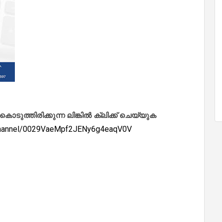
ത്തിരിക്കുന്ന ലിങ്കിൽ ക്ലിക്ക് ചെയ്യുക
/channel/0029VaeMpf2JENy6g4eaqV0V