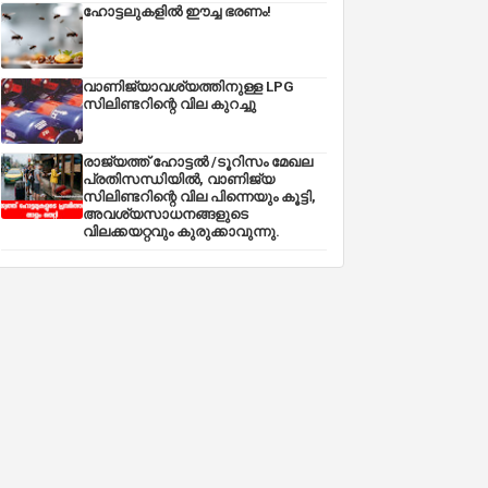
ഹോട്ടലുകളിൽ ഈച്ച ഭരണം!
വാണിജ്യാവശ്യത്തിനുള്ള LPG
സിലിണ്ടറിന്റെ വില കുറച്ചു
രാജ്യത്ത് ഹോട്ടൽ /ടൂറിസം മേഖല
പ്രതിസന്ധിയിൽ, വാണിജ്യ
സിലിണ്ടറിന്റെ വില പിന്നെയും കൂട്ടി,
അവശ്യസാധനങ്ങളുടെ
വിലക്കയറ്റവും കുരുക്കാവുന്നു.