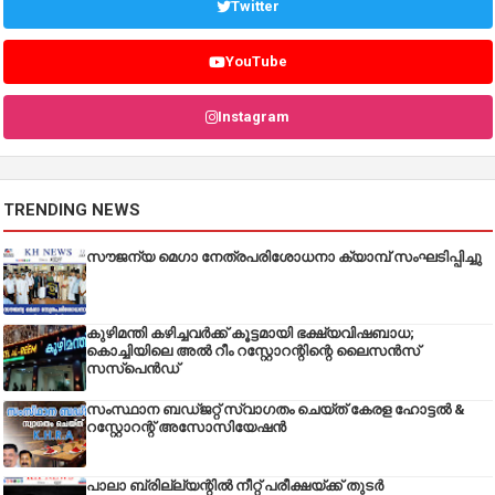
Twitter
YouTube
Instagram
TRENDING NEWS
സൗജന്യ മെഗാ നേത്രപരിശോധനാ ക്യാമ്പ് സംഘടിപ്പിച്ചു
കുഴിമന്തി കഴിച്ചവർക്ക് കൂട്ടമായി ഭക്ഷ്യവിഷബാധ;
കൊച്ചിയിലെ അൽ റീം റസ്റ്റോറന്റിന്റെ ലൈസൻസ്
സസ്പെൻഡ്
സംസ്ഥാന ബഡ്‌ജറ്റ് സ്വാഗതം ചെയ്ത് കേരള ഹോട്ടൽ &
റസ്റ്റോറന്റ് അസോസിയേഷൻ
പാലാ ബ്രില്ല്യന്റിൽ നീറ്റ് പരീക്ഷയ്ക്ക് തുടർ