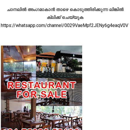
ചാനലിൽ അംഗമാകാൻ താഴെ കൊടുത്തിരിക്കുന്ന ലിങ്കിൽ
ക്ലിക്ക് ചെയ്യുക
https://whatsapp.com/channel/0029VaeMpf2JENy6g4eaqV0V