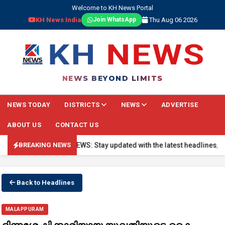
Welcome to KH News Portal
KH News India
Thu Aug 06 2026
Join WhatsApp
NEWS BEYOND LIMITS
NEWS TODAY
DISTRICTS
NEWS
ADVERTISE
ABOUT US
CONTACT US
🔴 BREAKING NEWS: Stay updated with the latest headlines, real-t
BREAKING NEWS
Back to Headlines
MALAPPURAM