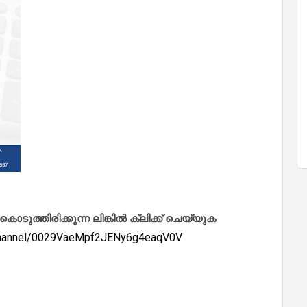
ത്തിരിക്കുന്ന ലിങ്കിൽ ക്ലിക്ക് ചെയ്യുക
/channel/0029VaeMpf2JENy6g4eaqV0V