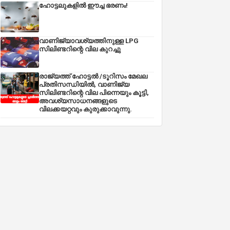
ഹോട്ടലുകളിൽ ഈച്ച ഭരണം!
വാണിജ്യാവശ്യത്തിനുള്ള LPG
സിലിണ്ടറിന്റെ വില കുറച്ചു
രാജ്യത്ത് ഹോട്ടൽ /ടൂറിസം മേഖല
പ്രതിസന്ധിയിൽ, വാണിജ്യ
സിലിണ്ടറിന്റെ വില പിന്നെയും കൂട്ടി,
അവശ്യസാധനങ്ങളുടെ
വിലക്കയറ്റവും കുരുക്കാവുന്നു.