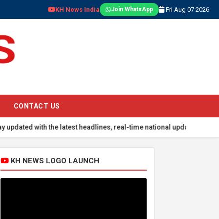
KH News India
Fri Aug 07 2026
Join WhatsApp
CONTACT US
th the latest headlines, real-time national updates, global events,
KH NEWS LOGO LAUNCH