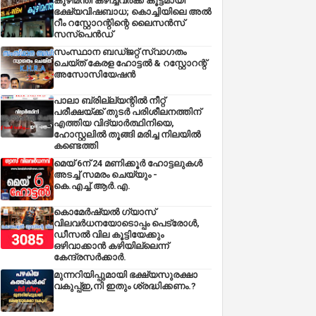
കുഴിമന്തി കഴിച്ചവർക്ക് കൂട്ടമായി
ഭക്ഷ്യവിഷബാധ; കൊച്ചിയിലെ അൽ
റീം റസ്റ്റോറന്റിന്റെ ലൈസൻസ്
സസ്പെൻഡ്
സംസ്ഥാന ബഡ്‌ജറ്റ് സ്വാഗതം
ചെയ്ത് കേരള ഹോട്ടൽ & റസ്റ്റോറന്റ്
അസോസിയേഷൻ
പാലാ ബ്രില്ല്യന്റിൽ നീറ്റ്
പരീക്ഷയ്ക്ക് തുടർ പരിശീലനത്തിന്
എത്തിയ വിദ്യാർത്ഥിനിയെ,
ഹോസ്റ്റലിൽ തൂങ്ങി മരിച്ച നിലയിൽ
കണ്ടെത്തി
മെയ് 6ന് 24 മണിക്കൂർ ഹോട്ടലുകൾ
അടച്ച് സമരം ചെയ്യും -
കെ.എച്ച്.ആർ.എ.
കൊമേർഷ്യൽ ഗ്യാസ്
വിലവർധനയോടൊപ്പം പെട്രോൾ,
ഡീസല്‍ വില കൂട്ടിയേക്കും
ഒഴിവാക്കാന്‍ കഴിയില്ലെന്ന്
കേന്ദ്രസര്‍ക്കാര്‍.
മുന്നറിയിപ്പുമായി ഭക്ഷ്യസുരക്ഷാ
വകുപ്പ്ഇ,നി ഇതും ശ്രദ്ധിക്കണം.?