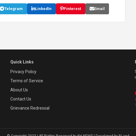
Telegram
LinkedIn
Pinterest
Email
Quick Links
Privacy Policy
Terms of Service
About Us
Contact Us
Grievance Redressal
© Copyright 2023 | All Rights Reserved by KH NEWS | Developed by BLand