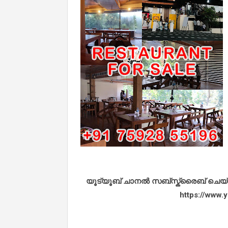
യൂട്യൂബ് ചാനൽ സബ്സ്ക്രൈബ് ചെയ്യുവ
https://www