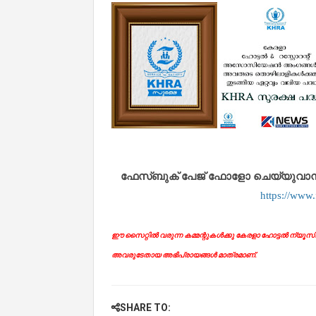
ഫേസ്ബുക് പേജ് ഫോളോ ചെയ്യുവാൻ താഴ
https://www
ഈ സൈറ്റിൽ വരുന്ന കമ്മന്റുകൾക്കു കേരളാ ഹോട്ടൽ ന്യൂസിന് 
അവരുടേതായ അഭിപ്രായങ്ങൾ മാത്രമാണ്.
SHARE TO: