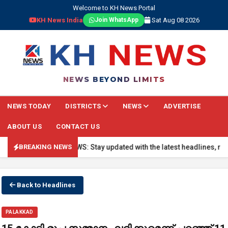
Welcome to KH News Portal
KH News India
Sat Aug 08 2026
Join WhatsApp
NEWS BEYOND LIMITS
NEWS TODAY
DISTRICTS
NEWS
ADVERTISE
ABOUT US
CONTACT US
🔴 BREAKING NEWS: Stay updated with the latest headlines, real-ti
BREAKING NEWS
Back to Headlines
PALAKKAD