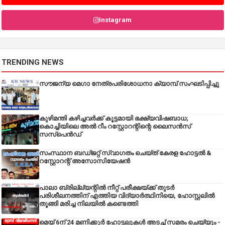
Instagram
TRENDING NEWS
സൗജന്യ മെഗാ നേത്രപരിശോധനാ ക്യാമ്പ് സംഘടിപ്പിച്ചു
കുഴിമന്തി കഴിച്ചവർക്ക് കൂട്ടമായി ഭക്ഷ്യവിഷബാധ;
കൊച്ചിയിലെ അൽ റീം റസ്റ്റോറന്റിന്റെ ലൈസൻസ്
സസ്പെൻഡ്
സംസ്ഥാന ബഡ്‌ജറ്റ് സ്വാഗതം ചെയ്ത് കേരള ഹോട്ടൽ &
റസ്റ്റോറന്റ് അസോസിയേഷൻ
പാലാ ബ്രില്ല്യന്റിൽ നീറ്റ് പരീക്ഷയ്ക്ക് തുടർ
പരിശീലനത്തിന് എത്തിയ വിദ്യാർത്ഥിനിയെ, ഹോസ്റ്റലിൽ
തൂങ്ങി മരിച്ച നിലയിൽ കണ്ടെത്തി
മെയ് 6ന് 24 മണിക്കൂർ ഹോട്ടലുകൾ അടച്ച് സമരം ചെയ്യും -