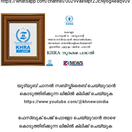
https://whatsapp.com/channel/0029VaeMpf2JENy6g4eaqV0V
യൂട്യൂബ് ചാനൽ സബ്സ്ക്രൈബ് ചെയ്യുവാൻ
കൊടുത്തിരിക്കുന്ന ലിങ്കിൽ ക്ലിക്ക് ചെയ്യുക
https://www.youtube.com/@khnewsindia
ഫേസ്ബുക് പേജ് ഫോളോ ചെയ്യുവാൻ താഴെ
കൊടുത്തിരിക്കുന്ന ലിങ്കിൽ ക്ലിക്ക് ചെയ്യുക