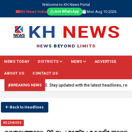
Welcome to KH News Portal
KH News India
Mon Aug 10 2026
Join WhatsApp
NEWS BEYOND LIMITS
NEWS TODAY
DISTRICTS
NEWS
ADVERTISE
ABOUT US
CONTACT US
🔴 BREAKING NEWS: Stay updated with the latest headlines, real-time
BREAKING NEWS
Back to Headlines
KOZHIKODE