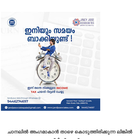
ചാനലിൽ അംഗമാകാൻ താഴെ കൊടുത്തിരിക്കുന്ന ലിങ്കിൽ