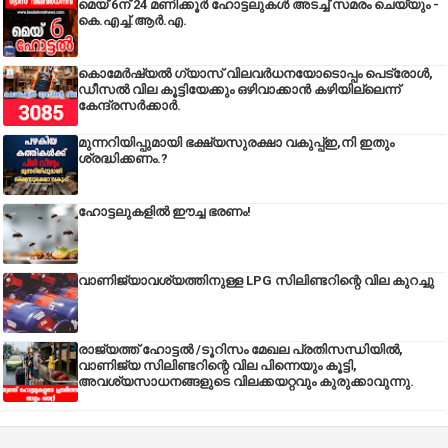
മെയ് 6ന് 24 മണിക്കൂർ ഹോട്ടലുകൾ അടച്ച് സമരം ചെയ്യും -
കെ.എച്ച്.ആർ.എ.
കൊമേർഷ്യൽ ഗ്യാസ് വിലവർധനയോടൊപ്പം പെട്രോൾ,
ഡീസല്‍ വില കൂട്ടിയേക്കും ഒഴിവാക്കാന്‍ കഴിയില്ലെന്ന്
കേന്ദ്രസര്‍ക്കാര്‍.
മുന്നറിയിപ്പുമായി ഭക്ഷ്യസുരക്ഷാ വകുപ്പ്ഇ,നി ഇതും
ശ്രദ്ധിക്കണം.?
ഹോട്ടലുകളിൽ ഈച്ച ഭരണം!
വാണിജ്യാവശ്യത്തിനുള്ള LPG സിലിണ്ടറിന്റെ വില കുറച്ചു
രാജ്യത്ത് ഹോട്ടൽ /ടൂറിസം മേഖല പ്രതിസന്ധിയിൽ,
വാണിജ്യ സിലിണ്ടറിന്റെ വില പിന്നെയും കൂട്ടി,
അവശ്യസാധനങ്ങളുടെ വിലക്കയറ്റവും കുരുക്കാവുന്നു.