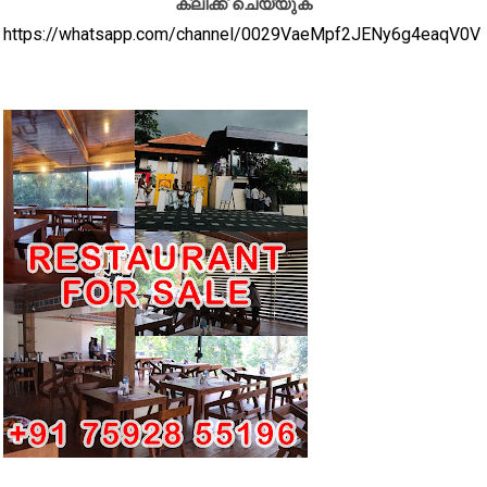
ക്ലിക്ക് ചെയ്യുക
https://whatsapp.com/channel/0029VaeMpf2JENy6g4eaqV0V