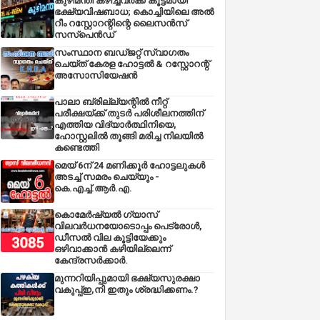
കുഴിമന്തി കഴിച്ചവർക്ക് കൂട്ടമായി
ഭക്ഷ്യവിഷബാധ; കൊച്ചിയിലെ അൽ
റീം റസ്റ്റോറന്റിന്റെ ലൈസൻസ്
സസ്പെൻഡ്
സംസ്ഥാന ബഡ്‌ജറ്റ് സ്വാഗതം
ചെയ്ത് കേരള ഹോട്ടൽ & റസ്റ്റോറന്റ്
അസോസിയേഷൻ
പാലാ ബ്രില്ല്യന്റിൽ നീറ്റ്
പരീക്ഷയ്ക്ക് തുടർ പരിശീലനത്തിന്
എത്തിയ വിദ്യാർത്ഥിനിയെ,
ഹോസ്റ്റലിൽ തൂങ്ങി മരിച്ച നിലയിൽ
കണ്ടെത്തി
മെയ് 6ന് 24 മണിക്കൂർ ഹോട്ടലുകൾ
അടച്ച് സമരം ചെയ്യും -
കെ.എച്ച്.ആർ.എ.
കൊമേർഷ്യൽ ഗ്യാസ്
വിലവർധനയോടൊപ്പം പെട്രോൾ,
ഡീസല്‍ വില കൂട്ടിയേക്കും
ഒഴിവാക്കാന്‍ കഴിയില്ലെന്ന്
കേന്ദ്രസര്‍ക്കാര്‍.
മുന്നറിയിപ്പുമായി ഭക്ഷ്യസുരക്ഷാ
വകുപ്പ്ഇ,നി ഇതും ശ്രദ്ധിക്കണം.?