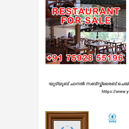
യൂട്യൂബ് ചാനൽ സബ്സ്ക്രൈബ് ചെയ്യുവ
https://www