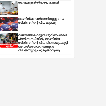
ഹോട്ടലുകളിൽ ഈച്ച ഭരണം!
വാണിജ്യാവശ്യത്തിനുള്ള LPG
സിലിണ്ടറിന്റെ വില കുറച്ചു
രാജ്യത്ത് ഹോട്ടൽ /ടൂറിസം മേഖല
പ്രതിസന്ധിയിൽ, വാണിജ്യ
സിലിണ്ടറിന്റെ വില പിന്നെയും കൂട്ടി,
അവശ്യസാധനങ്ങളുടെ
വിലക്കയറ്റവും കുരുക്കാവുന്നു.