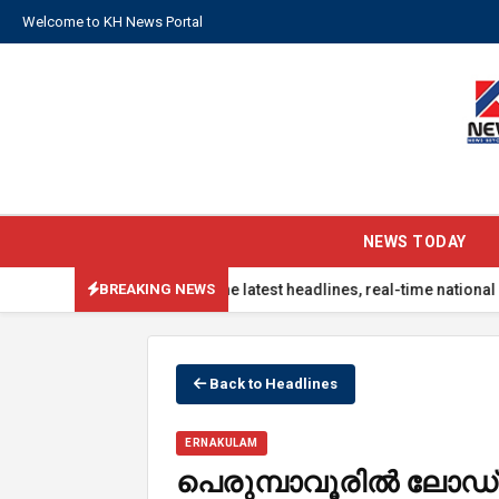
Welcome to KH News Portal
NEWS TODAY
tay updated with the latest headlines, real-time national updates, g
BREAKING NEWS
Back to Headlines
ERNAKULAM
പെരുമ്പാവൂരില്‍ ലോഡ്