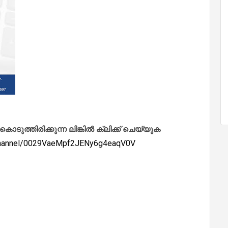
ത്തിരിക്കുന്ന ലിങ്കിൽ ക്ലിക്ക് ചെയ്യുക
/channel/0029VaeMpf2JENy6g4eaqV0V