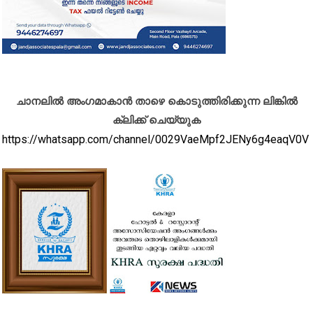
ചാനലിൽ അംഗമാകാൻ താഴെ കൊടുത്തിരിക്കുന്ന ലിങ്കിൽ
ക്ലിക്ക് ചെയ്യുക
https://whatsapp.com/channel/0029VaeMpf2JENy6g4eaqV0V