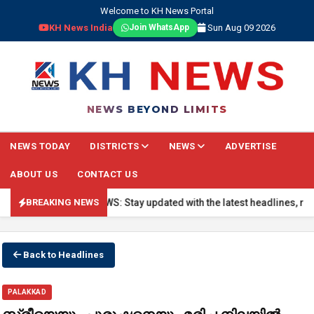
Welcome to KH News Portal
KH News India
Sun Aug 09 2026
Join WhatsApp
NEWS BEYOND LIMITS
NEWS TODAY
DISTRICTS
NEWS
ADVERTISE
ABOUT US
CONTACT US
🔴 BREAKING NEWS: Stay updated with the latest headlines, real-ti
BREAKING NEWS
Back to Headlines
PALAKKAD