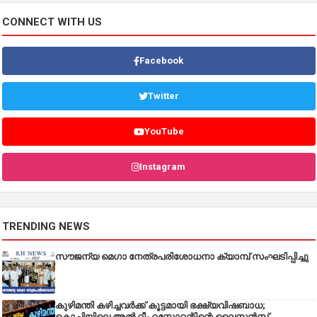
CONNECT WITH US
Facebook
Twitter
YouTube
Instagram
TRENDING NEWS
സൗജന്യ മെഗാ നേത്രപരിശോധനാ ക്യാമ്പ് സംഘടിപ്പിച്ചു
കുഴിമന്തി കഴിച്ചവർക്ക് കൂട്ടമായി ഭക്ഷ്യവിഷബാധ;
കൊച്ചിയിലെ അൽ റീം റസ്റ്റോറന്റിന്റെ ലൈസൻസ്