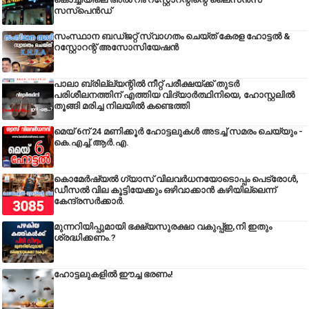
സസ്പെൻഡ്
സംസ്ഥാന ബഡ്‌ജറ്റ് സ്വാഗതം ചെയ്ത് കേരള ഹോട്ടൽ &
റസ്റ്റോറന്റ് അസോസിയേഷൻ
പാലാ ബ്രില്ല്യന്റിൽ നീറ്റ് പരീക്ഷയ്ക്ക് തുടർ
പരിശീലനത്തിന് എത്തിയ വിദ്യാർത്ഥിനിയെ, ഹോസ്റ്റലിൽ
തൂങ്ങി മരിച്ച നിലയിൽ കണ്ടെത്തി
മെയ് 6ന് 24 മണിക്കൂർ ഹോട്ടലുകൾ അടച്ച് സമരം ചെയ്യും -
കെ.എച്ച്.ആർ.എ.
കൊമേർഷ്യൽ ഗ്യാസ് വിലവർധനയോടൊപ്പം പെട്രോൾ,
ഡീസല്‍ വില കൂട്ടിയേക്കും ഒഴിവാക്കാന്‍ കഴിയില്ലെന്ന്
കേന്ദ്രസര്‍ക്കാര്‍.
മുന്നറിയിപ്പുമായി ഭക്ഷ്യസുരക്ഷാ വകുപ്പ്ഇ,നി ഇതും
ശ്രദ്ധിക്കണം.?
ഹോട്ടലുകളിൽ ഈച്ച ഭരണം!