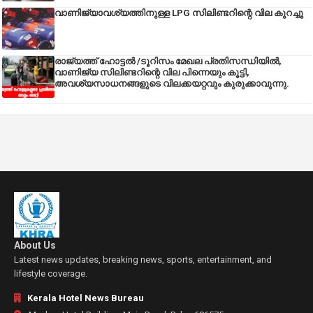
വാണിജ്യാവശ്യത്തിനുള്ള LPG സിലിണ്ടറിന്റെ വില കുറച്ചു
രാജ്യത്ത് ഹോട്ടൽ /ടൂറിസം മേഖല പ്രതിസന്ധിയിൽ,
വാണിജ്യ സിലിണ്ടറിന്റെ വില പിന്നെയും കൂട്ടി,
അവശ്യസാധനങ്ങളുടെ വിലക്കയറ്റവും കുരുക്കാവുന്നു.
About Us
Latest news updates, breaking news, sports, entertainment, and
lifestyle coverage.
Kerala Hotel News Bureau