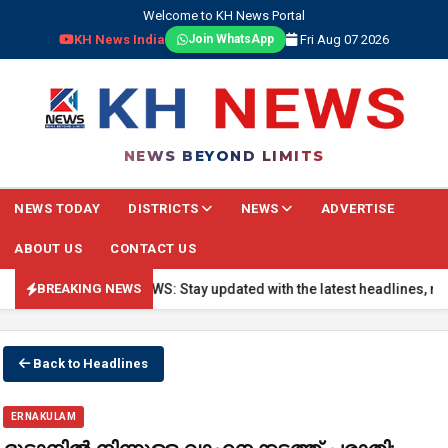
Welcome to KH News Portal
KH News India
Fri Aug 07 2026
Join WhatsApp
NEWS BEYOND LIMITS
NEWS TODAY
DISTRICTS
NEWS
ADVERTISE
ABOUT US
CONTACT US
🔴 BREAKING NEWS: Stay updated with the latest headlines, real-ti
BREAKING NEWS
Back to Headlines
ERNAKULAM