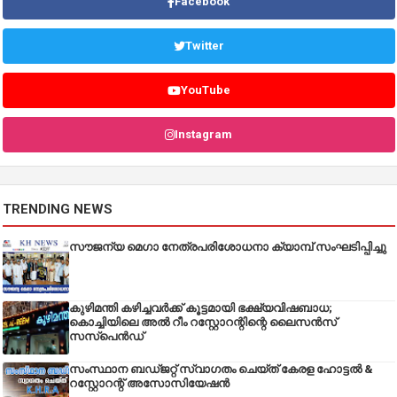
Facebook
Twitter
YouTube
Instagram
TRENDING NEWS
സൗജന്യ മെഗാ നേത്രപരിശോധനാ ക്യാമ്പ് സംഘടിപ്പിച്ചു
കുഴിമന്തി കഴിച്ചവർക്ക് കൂട്ടമായി ഭക്ഷ്യവിഷബാധ;
കൊച്ചിയിലെ അൽ റീം റസ്റ്റോറന്റിന്റെ ലൈസൻസ്
സസ്പെൻഡ്
സംസ്ഥാന ബഡ്‌ജറ്റ് സ്വാഗതം ചെയ്ത് കേരള ഹോട്ടൽ &
റസ്റ്റോറന്റ് അസോസിയേഷൻ