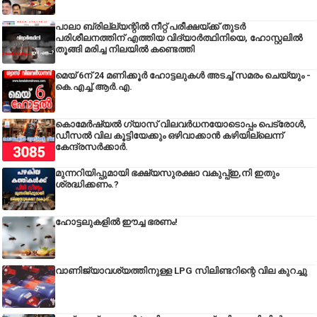
പാലാ ബ്രില്ല്യന്റിൽ നീറ്റ് പരീക്ഷയ്ക്ക് തുടർ
പരിശീലനത്തിന് എത്തിയ വിദ്യാർത്ഥിനിയെ, ഹോസ്റ്റലിൽ
തൂങ്ങി മരിച്ച നിലയിൽ കണ്ടെത്തി
മെയ് 6ന് 24 മണിക്കൂർ ഹോട്ടലുകൾ അടച്ച് സമരം ചെയ്യും -
കെ.എച്ച്.ആർ.എ.
കൊമേർഷ്യൽ ഗ്യാസ് വിലവർധനയോടൊപ്പം പെട്രോൾ,
ഡീസല്‍ വില കൂട്ടിയേക്കും ഒഴിവാക്കാന്‍ കഴിയില്ലെന്ന്
കേന്ദ്രസര്‍ക്കാര്‍.
മുന്നറിയിപ്പുമായി ഭക്ഷ്യസുരക്ഷാ വകുപ്പ്ഇ,നി ഇതും
ശ്രദ്ധിക്കണം.?
ഹോട്ടലുകളിൽ ഈച്ച ഭരണം!
വാണിജ്യാവശ്യത്തിനുള്ള LPG സിലിണ്ടറിന്റെ വില കുറച്ചു