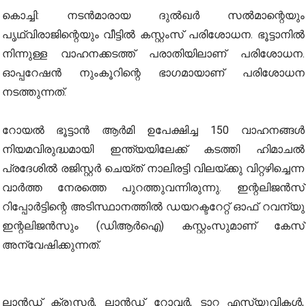
കൊച്ചി: നടൻമാരായ ദുൽഖർ സൽമാന്റെയും
പൃഥ്വിരാജിന്റെയും വീട്ടിൽ കസ്റ്റംസ് പരിശോധന. ഭൂട്ടാനിൽ
നിന്നുള്ള വാഹനക്കടത്ത് പരാതിയിലാണ് പരിശോധന.
ഓപ്പറേഷൻ നുംകൂറിന്റെ ഭാഗമായാണ് പരിശോധന
നടത്തുന്നത്.
റോയൽ ഭൂട്ടാൻ ആർമി ഉപേക്ഷിച്ച 150 വാഹനങ്ങൾ
നിയമവിരുദ്ധമായി ഇന്ത്യയിലേക്ക് കടത്തി ഹിമാചൽ
പ്രദേശിൽ രജിസ്റ്റർ ചെയ്ത് നാലിരട്ടി വിലയ്ക്കു വിറ്റഴിച്ചെന്ന
വാർത്ത നേരത്തെ പുറത്തുവന്നിരുന്നു. ഇന്റലിജൻസ്
റിപ്പോർട്ടിന്റെ അടിസ്ഥാനത്തിൽ ഡയറക്ടറേറ്റ് ഓഫ് റവന്യു
ഇന്റലിജൻസും (ഡിആർഐ) കസ്റ്റംസുമാണ് കേസ്
അന്വേഷിക്കുന്നത്.
ലാൻഡ് ക്രൂസർ, ലാൻഡ് റോവർ, ടാറ്റ എസ്‌യുവികൾ,