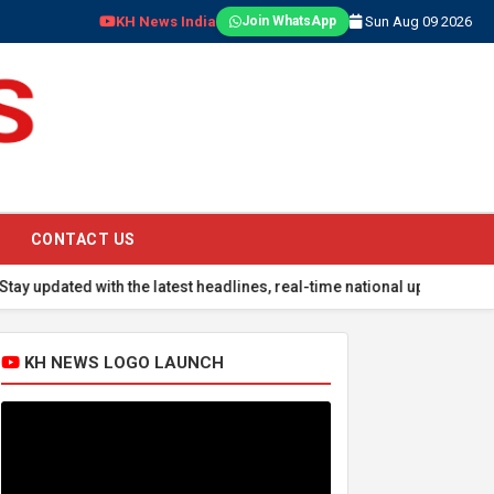
KH News India
Sun Aug 09 2026
Join WhatsApp
CONTACT US
ed with the latest headlines, real-time national updates, global ev
KH NEWS LOGO LAUNCH