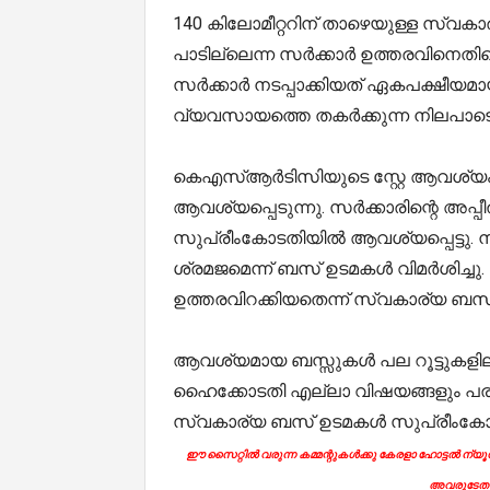
140 കിലോമീറ്ററിന് താഴെയുള്ള സ്വകാര
പാടില്ലെന്ന സർക്കാർ ഉത്തരവിനെത
സർക്കാർ നടപ്പാക്കിയത് ഏകപക്ഷീയമ
വ്യവസായത്തെ തകർക്കുന്ന നിലപാടെ
കെഎസ്ആർടിസിയുടെ സ്റ്റേ ആവശ്യം
ആവശ്യപ്പെടുന്നു. സർക്കാരിന്റെ അപ്
സുപ്രീംകോടതിയിൽ ആവശ്യപ്പെട്ടു. 
ശ്രമജമെന്ന് ബസ് ഉടമകൾ വിമർശിച്ചു
ഉത്തരവിറക്കിയതെന്ന് സ്വകാര്യ ബ
ആവശ്യമായ ബസ്സുകൾ പല റൂട്ടുകളി
ഹൈക്കോടതി എല്ലാ വിഷയങ്ങളും പരിഗണ
സ്വകാര്യ ബസ് ഉടമകൾ സുപ്രീംകോട
ഈ സൈറ്റിൽ വരുന്ന കമ്മന്റുകൾക്കു കേരളാ ഹോട്ടൽ ന്യൂസി
അവരുടേതാ