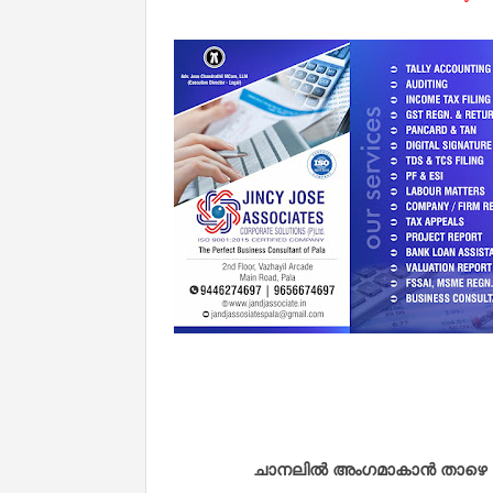
ചാനലിൽ അംഗമാകാൻ താഴെ കൊടു