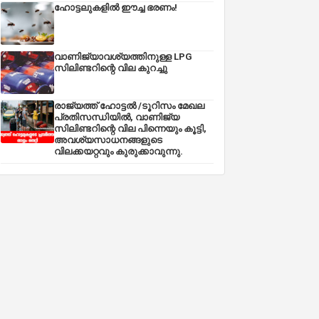
ഹോട്ടലുകളിൽ ഈച്ച ഭരണം!
വാണിജ്യാവശ്യത്തിനുള്ള LPG
സിലിണ്ടറിന്റെ വില കുറച്ചു
രാജ്യത്ത് ഹോട്ടൽ /ടൂറിസം മേഖല
പ്രതിസന്ധിയിൽ, വാണിജ്യ
സിലിണ്ടറിന്റെ വില പിന്നെയും കൂട്ടി,
അവശ്യസാധനങ്ങളുടെ
വിലക്കയറ്റവും കുരുക്കാവുന്നു.