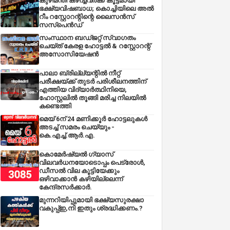
കുഴിമന്തി കഴിച്ചവർക്ക് കൂട്ടമായി
ഭക്ഷ്യവിഷബാധ; കൊച്ചിയിലെ അൽ
റീം റസ്റ്റോറന്റിന്റെ ലൈസൻസ്
സസ്പെൻഡ്
സംസ്ഥാന ബഡ്‌ജറ്റ് സ്വാഗതം
ചെയ്ത് കേരള ഹോട്ടൽ & റസ്റ്റോറന്റ്
അസോസിയേഷൻ
പാലാ ബ്രില്ല്യന്റിൽ നീറ്റ്
പരീക്ഷയ്ക്ക് തുടർ പരിശീലനത്തിന്
എത്തിയ വിദ്യാർത്ഥിനിയെ,
ഹോസ്റ്റലിൽ തൂങ്ങി മരിച്ച നിലയിൽ
കണ്ടെത്തി
മെയ് 6ന് 24 മണിക്കൂർ ഹോട്ടലുകൾ
അടച്ച് സമരം ചെയ്യും -
കെ.എച്ച്.ആർ.എ.
കൊമേർഷ്യൽ ഗ്യാസ്
വിലവർധനയോടൊപ്പം പെട്രോൾ,
ഡീസല്‍ വില കൂട്ടിയേക്കും
ഒഴിവാക്കാന്‍ കഴിയില്ലെന്ന്
കേന്ദ്രസര്‍ക്കാര്‍.
മുന്നറിയിപ്പുമായി ഭക്ഷ്യസുരക്ഷാ
വകുപ്പ്ഇ,നി ഇതും ശ്രദ്ധിക്കണം.?