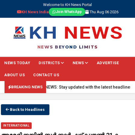
Welcome to KH News Portal
KH News India
Thu Aug 06 2026
Join WhatsApp
NEWS BEYOND LIMITS
NEWS TODAY
DISTRICTS
NEWS
ADVERTISE
ABOUT US
CONTACT US
🔴 BREAKING NEWS: Stay updated with the latest headlines, real-
BREAKING NEWS
Back to Headlines
INTERNATIONAL