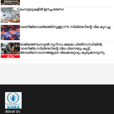
ഹോട്ടലുകളിൽ ഈച്ച ഭരണം!
വാണിജ്യാവശ്യത്തിനുള്ള LPG സിലിണ്ടറിന്റെ വില കുറച്ചു
രാജ്യത്ത് ഹോട്ടൽ /ടൂറിസം മേഖല പ്രതിസന്ധിയിൽ,
വാണിജ്യ സിലിണ്ടറിന്റെ വില പിന്നെയും കൂട്ടി,
അവശ്യസാധനങ്ങളുടെ വിലക്കയറ്റവും കുരുക്കാവുന്നു.
About Us