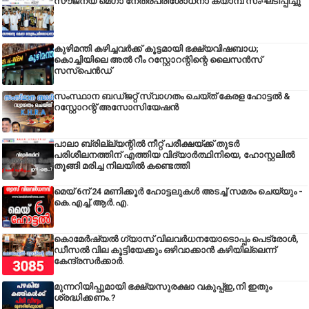
സൗജന്യ മെഗാ നേത്രപരിശോധനാ ക്യാമ്പ് സംഘടിപ്പിച്ചു
കുഴിമന്തി കഴിച്ചവർക്ക് കൂട്ടമായി ഭക്ഷ്യവിഷബാധ;
കൊച്ചിയിലെ അൽ റീം റസ്റ്റോറന്റിന്റെ ലൈസൻസ്
സസ്പെൻഡ്
സംസ്ഥാന ബഡ്‌ജറ്റ് സ്വാഗതം ചെയ്ത് കേരള ഹോട്ടൽ &
റസ്റ്റോറന്റ് അസോസിയേഷൻ
പാലാ ബ്രില്ല്യന്റിൽ നീറ്റ് പരീക്ഷയ്ക്ക് തുടർ
പരിശീലനത്തിന് എത്തിയ വിദ്യാർത്ഥിനിയെ, ഹോസ്റ്റലിൽ
തൂങ്ങി മരിച്ച നിലയിൽ കണ്ടെത്തി
മെയ് 6ന് 24 മണിക്കൂർ ഹോട്ടലുകൾ അടച്ച് സമരം ചെയ്യും -
കെ.എച്ച്.ആർ.എ.
കൊമേർഷ്യൽ ഗ്യാസ് വിലവർധനയോടൊപ്പം പെട്രോൾ,
ഡീസല്‍ വില കൂട്ടിയേക്കും ഒഴിവാക്കാന്‍ കഴിയില്ലെന്ന്
കേന്ദ്രസര്‍ക്കാര്‍.
മുന്നറിയിപ്പുമായി ഭക്ഷ്യസുരക്ഷാ വകുപ്പ്ഇ,നി ഇതും
ശ്രദ്ധിക്കണം.?