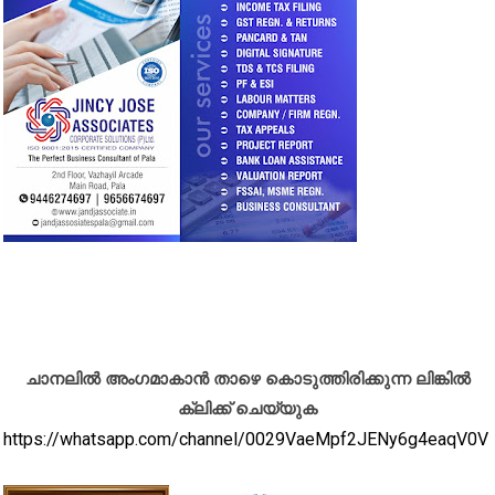
ചാനലിൽ അംഗമാകാൻ താഴെ കൊടുത്തിരിക്കുന്ന ലിങ്കിൽ
ക്ലിക്ക് ചെയ്യുക
https://whatsapp.com/channel/0029VaeMpf2JENy6g4eaqV0V